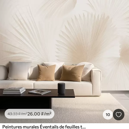
26
.00
₣
/m²
43
.33
₣
/m²
10
Peintures murales Éventails de feuilles tropicales sur fond clair