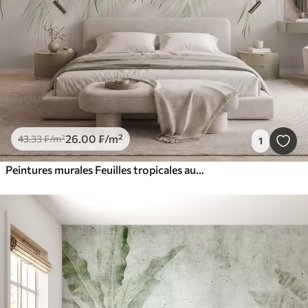
26
.00
₣
/m²
43
.33
₣
/m²
1
Peintures murales Feuilles tropicales aux couleurs pastel sur fond clair