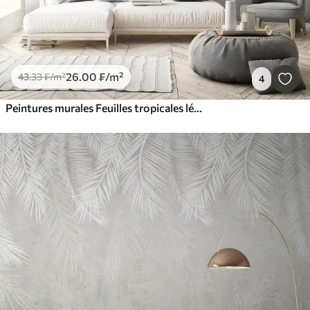
26
.00
₣
/m²
43
.33
₣
/m²
4
Peintures murales Feuilles tropicales légères de style grunge