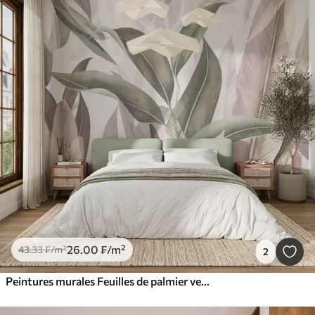
26
.00
₣
/m²
43
.33
₣
/m²
2
Peintures murales Feuilles de palmier vertes et roses