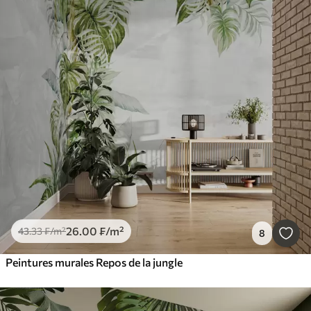
26
.00
₣
/m²
43
.33
₣
/m²
8
Peintures murales Repos de la jungle