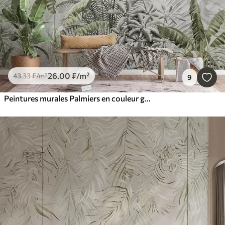
26
.00
₣
/m²
43
.33
₣
/m²
9
Peintures murales Palmiers en couleur grise en couleurs vertes