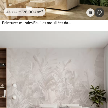
26
.00
₣
/m²
43
.33
₣
/m²
15
Peintures murales Feuilles mouillées dans la jungle