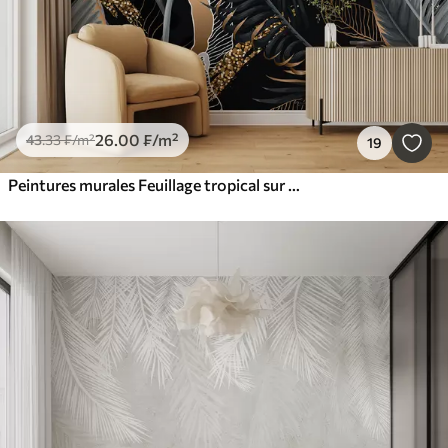
26
.00
₣
/m²
43
.33
₣
/m²
19
Peintures murales Feuillage tropical sur fond noir