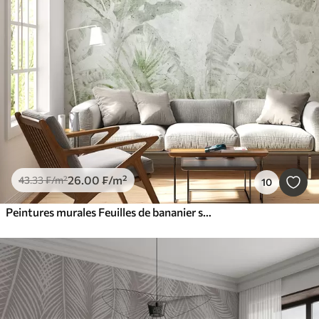
26
.00
₣
/m²
43
.33
₣
/m²
10
Peintures murales Feuilles de bananier sur un mur en béton