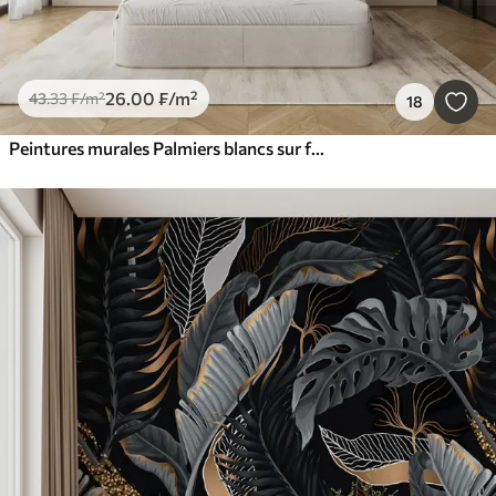
26
.00
₣
/m²
43
.33
₣
/m²
18
Peintures murales Palmiers blancs sur fond brun de Granzh