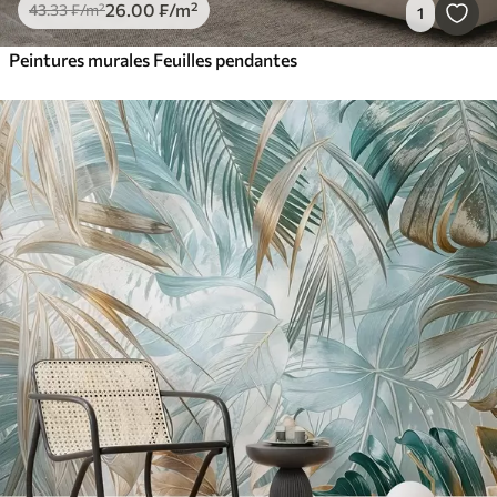
26
.00
₣
/m²
43
.33
₣
/m²
1
Peintures murales Feuilles pendantes