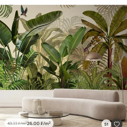
26
.00
₣
/m²
43
.33
₣
/m²
51