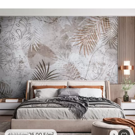
26
.00
₣
/m²
43
.33
₣
/m²