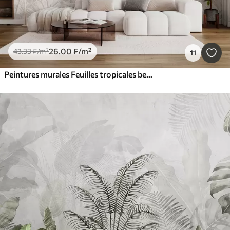
26
.00
₣
/m²
43
.33
₣
/m²
11
Peintures murales Feuilles tropicales beige tendance