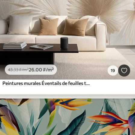
26
.00
₣
/m²
43
.33
₣
/m²
19
Peintures murales Éventails de feuilles tropicales douces dans des tons beige clair et bleutés