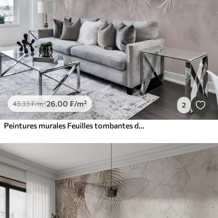
26
.00
₣
/m²
43
.33
₣
/m²
2
Peintures murales Feuilles tombantes délicates