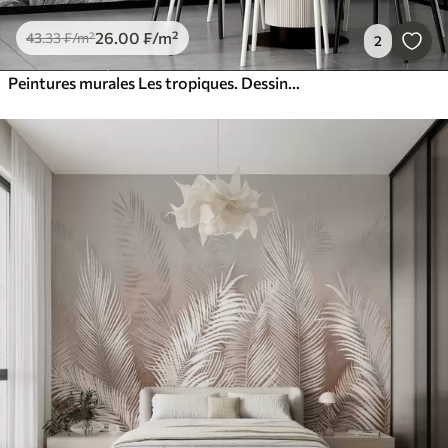
26
.00
₣
/m²
43
.33
₣
/m²
2
Peintures murales Les tropiques. Dessin à l'encre de Chine