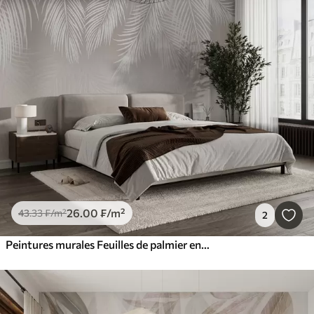
26
.00
₣
/m²
43
.33
₣
/m²
2
Peintures murales Feuilles de palmier en poudre