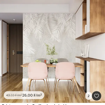
26
.00
₣
/m²
43
.33
₣
/m²
2