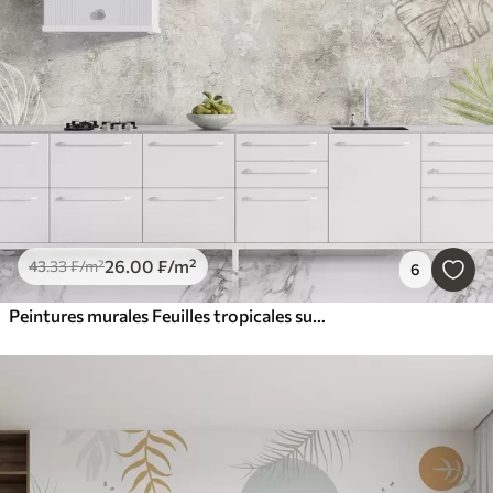
26
.00
₣
/m²
43
.33
₣
/m²
6
Peintures murales Feuilles tropicales sur un mur vieilli