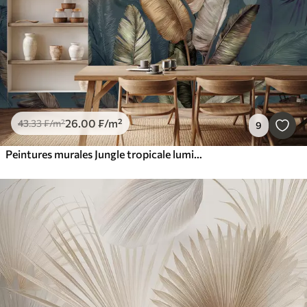
26
.00
₣
/m²
43
.33
₣
/m²
9
Peintures murales Jungle tropicale lumineuse