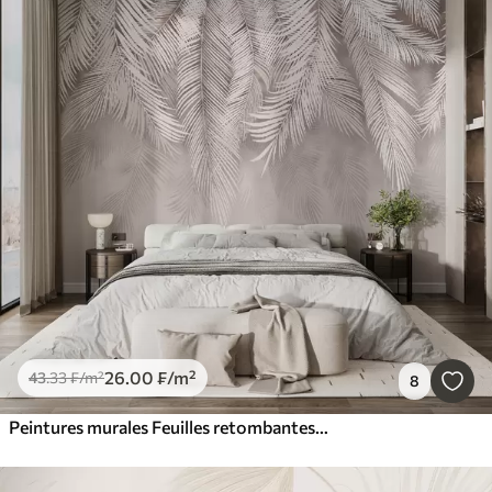
26
.00
₣
/m²
43
.33
₣
/m²
8
Peintures murales Feuilles retombantes délicates