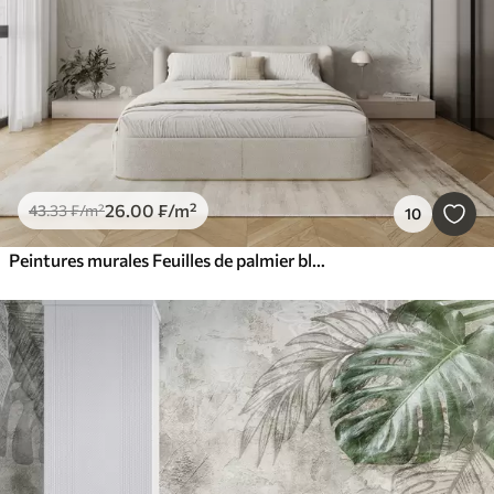
26
.00
₣
/m²
43
.33
₣
/m²
10
Peintures murales Feuilles de palmier blanches fragiles à la texture grunge