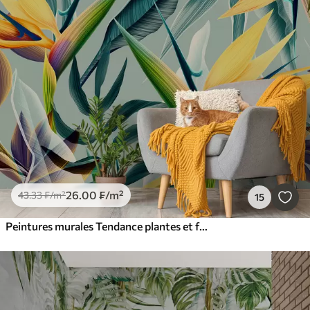
26
.00
₣
/m²
43
.33
₣
/m²
15
Peintures murales Tendance plantes et feuilles tropicales de couleur claire