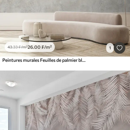
26
.00
₣
/m²
43
.33
₣
/m²
1
Peintures murales Feuilles de palmier blanches et fragiles avec une texture grunge