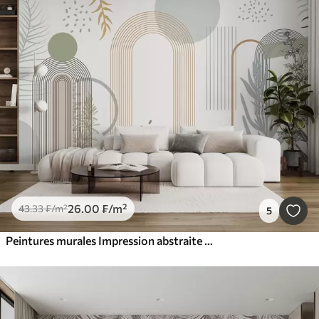
26
.00
₣
/m²
43
.33
₣
/m²
5
Peintures murales Impression abstraite avec des formes géométriques, des arcs et des feuilles tropicales sur fond blanc