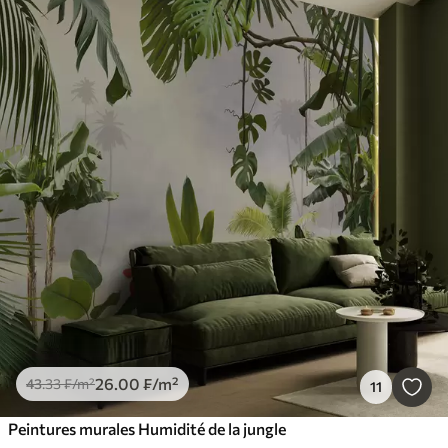
26
.00
₣
/m²
43
.33
₣
/m²
11
Peintures murales Humidité de la jungle