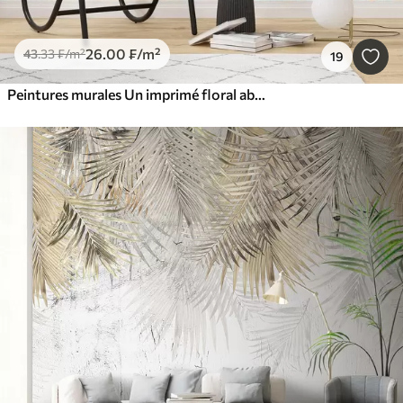
26
.00
₣
/m²
43
.33
₣
/m²
19
Peintures murales Un imprimé floral abstrait tropical avec de grandes feuilles de palmier dans des tons bleus et beiges crée une atmosphère luxuriante