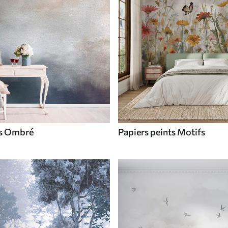
ts Ombré
Papiers peints Motifs