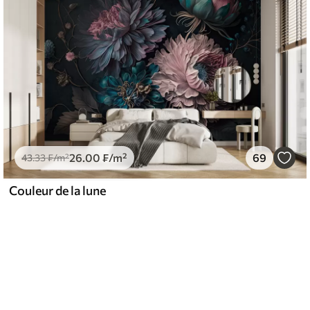
26
.00
₣
/m²
69
43
.33
₣
/m²
Couleur de la lune