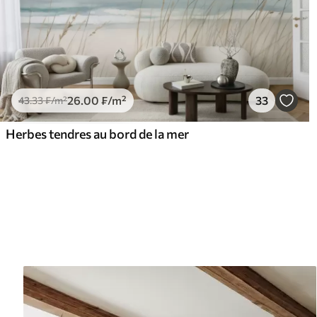
26
.00
₣
/m²
33
43
.33
₣
/m²
Herbes tendres au bord de la mer