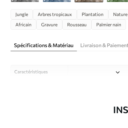
Jungle
Arbres tropicaux
Plantation
Nature
Africain
Gravure
Rousseau
Palmier nain
Spécifications & Matériau
Livraison & Paiemen
Caractéristiques
Matériau
Choisissez parmi trois maté
pièces et des budgets diffé
disponibles ci-dessous ou lo
IN
Auteur
Studio de design Uwalls
Article du produit
u59039v2