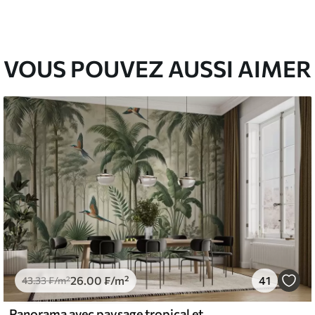
00
48
.00
₣
/m²
VOUS POUVEZ AUSSI AIMER
26
.00
₣
/m²
41
43
.33
₣
/m²
Panorama avec paysage tropical et oiseaux