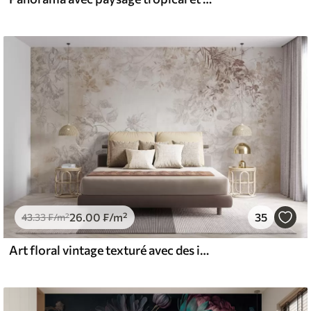
26
.00
₣
/m²
35
43
.33
₣
/m²
Art floral vintage texturé avec des illustrations délicates de fleurs et de feuilles de jardin dessinées, dans des tons pastel beige et sépia doux