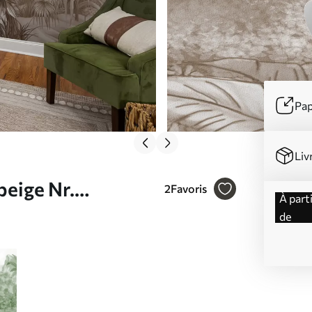
Pap
Liv
beige Nr.
2
Favoris
à partir
de