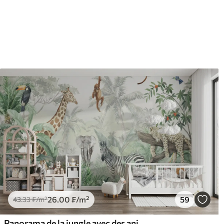
63
.33
80
.
38
.00
₣
/m²
26
.00
₣
/m²
59
43
.33
₣
/m²
Panorama de la jungle avec des animaux