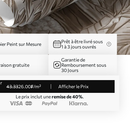
Prêt à être livré sous
ier Peint sur Mesure
1 à 3 jours ouvrés
Garantie de
raison gratuite
Remboursement sous
30 Jours
43
.33
26
.00
₣
/m²
Afficher le Prix
Le prix inclut une
remise de 40%
.