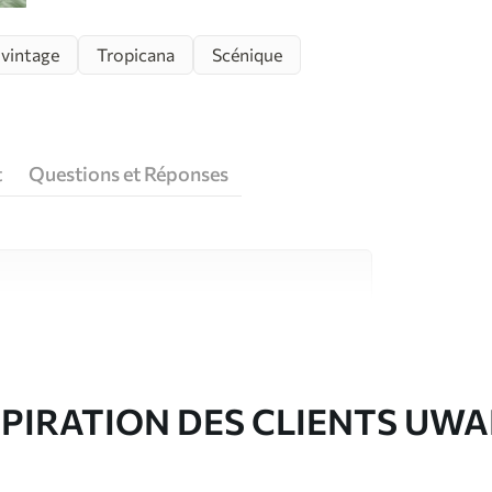
 vintage
Tropicana
Scénique
t
Questions et Réponses
riaux de haute qualité, chacun adapté à des
rents. De plus amples informations sont
rs du processus de personnalisation.
SPIRATION DES CLIENTS UWA