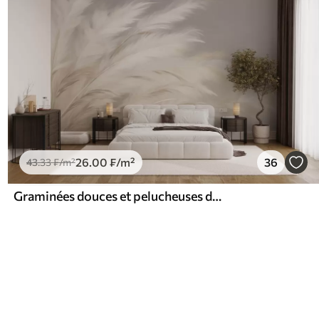
26
.00
₣
/m²
36
43
.33
₣
/m²
Graminées douces et pelucheuses dans les tons beige et gris