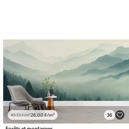
26
.00
₣
/m²
36
43
.33
₣
/m²
Forêts et montagnes