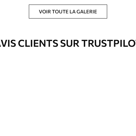
VOIR TOUTE LA GALERIE
ré en rouleaux jusqu’à 50 cm de large.
e pour papier peint disponibles.
VIS CLIENTS SUR TRUSTPIL
nge. Les papiers peints avec Vernis
’eau.
emium
00
33
.00
₣
/m²
l and Stick