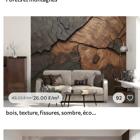
26
.00
₣
/m²
92
43
.33
₣
/m²
bois, texture, fissures, sombre, écorce, surface