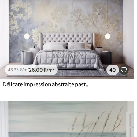
26
.00
₣
/m²
40
43
.33
₣
/m²
Délicate impression abstraite pastel de fleurs blanches sur fond flou, douce et éthérée