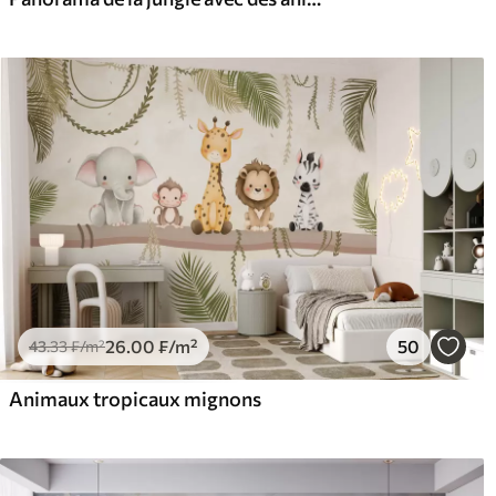
26
.00
₣
/m²
50
43
.33
₣
/m²
Animaux tropicaux mignons