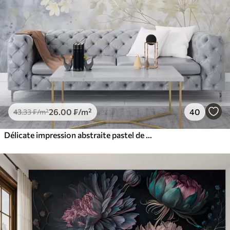
26
.00
₣
/m²
40
43
.33
₣
/m²
Délicate impression abstraite pastel de fleurs blanches sur fond flou, douce et éthérée