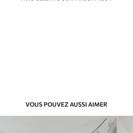
d'application
Description des matériaux
Standard
43
.33
26
.00
₣
/m²
Premium
55
.00
33
.00
₣
/m²
Vinyle Premium
63
.33
38
.00
₣
/m²
VOUS POUVEZ AUSSI AIMER
Peel and Stick
80
.00
48
.00
₣
/m²