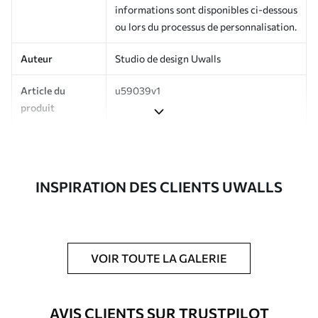
informations sont disponibles ci-dessous
ou lors du processus de personnalisation.
Auteur
Studio de design Uwalls
Article du
u59039v1
produit
Production
Imprimé sur commande et livré en
rouleaux jusqu’à 50 cm de large.
INSPIRATION DES CLIENTS UWALLS
Options
Vernis protecteur et/ou colle pour
supplémentaires
papier peint disponibles.
Entretien
Nettoyage doux avec une éponge. Les
papiers peints avec Vernis protecteur
VOIR TOUTE LA GALERIE
être nettoyés à l’eau.
Méthode
Application transparente
AVIS CLIENTS SUR TRUSTPILOT