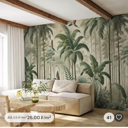
26
.00
₣
/m²
41
43
.33
₣
/m²