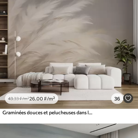
26
.00
₣
/m²
36
43
.33
₣
/m²
Graminées douces et pelucheuses dans les tons beige et gris