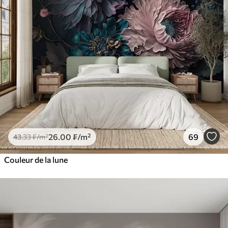
26
.00
₣
/m²
69
43
.33
₣
/m²
Couleur de la lune