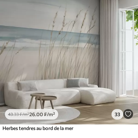
26
.00
₣
/m²
33
43
.33
₣
/m²
Herbes tendres au bord de la mer