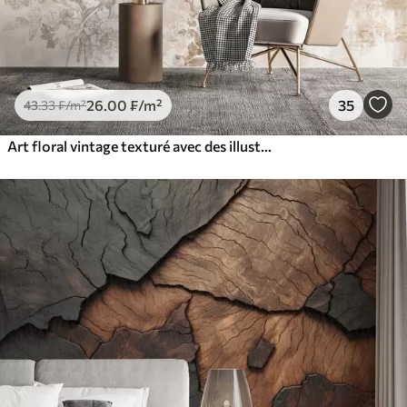
26
.00
₣
/m²
35
43
.33
₣
/m²
Art floral vintage texturé avec des illustrations délicates de fleurs et de feuilles de jardin dessinées, dans des tons pastel beige et sépia doux