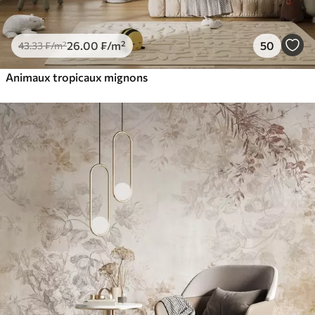
26
.00
₣
/m²
50
43
.33
₣
/m²
Animaux tropicaux mignons