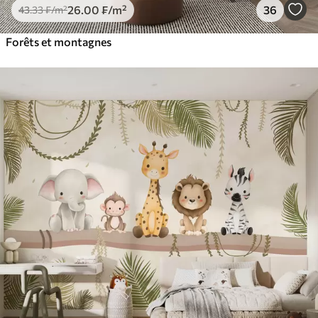
26
.00
₣
/m²
36
43
.33
₣
/m²
Forêts et montagnes