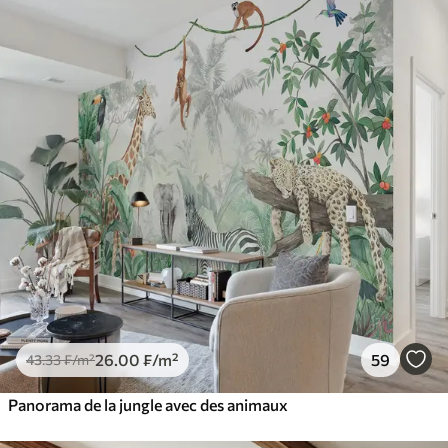
26
.00
₣
/m²
59
43
.33
₣
/m²
Panorama de la jungle avec des animaux