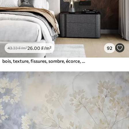
26
.00
₣
/m²
92
43
.33
₣
/m²
bois, texture, fissures, sombre, écorce, surface