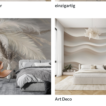
r
einzigartig
Art Deco