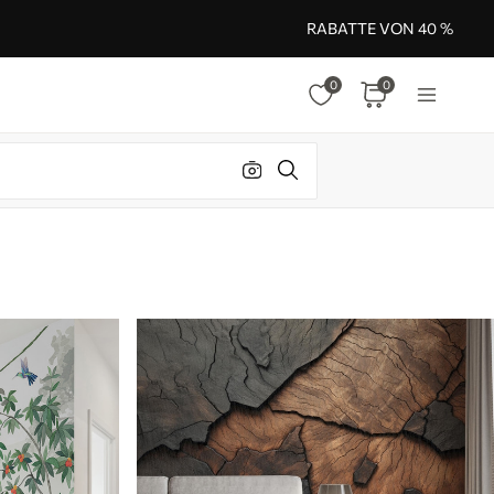
RABATTE VON 40 %
0
0