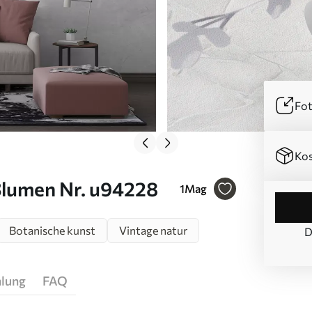
Fot
Kos
Blumen Nr. u94228
1
Mag
Botanische kunst
Vintage natur
D
hlung
FAQ