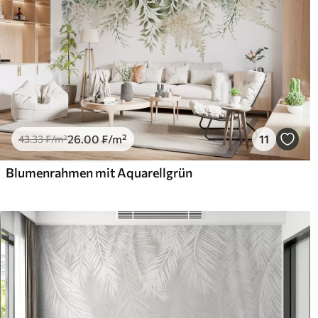
26
.00
₣
/m²
11
43
.33
₣
/m²
Blumenrahmen mit Aquarellgrün