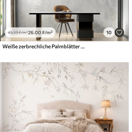
26
.00
₣
/m²
10
43
.33
₣
/m²
Weiße zerbrechliche Palmblätter mit Grunge-Textur