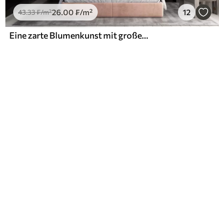
26
.00
₣
/m²
12
43
.33
₣
/m²
Eine zarte Blumenkunst mit großen pastellfarbenen Blumen mit durchscheinenden Blütenblättern, weichen Stielen und einem sanften, diffusen Hintergrund