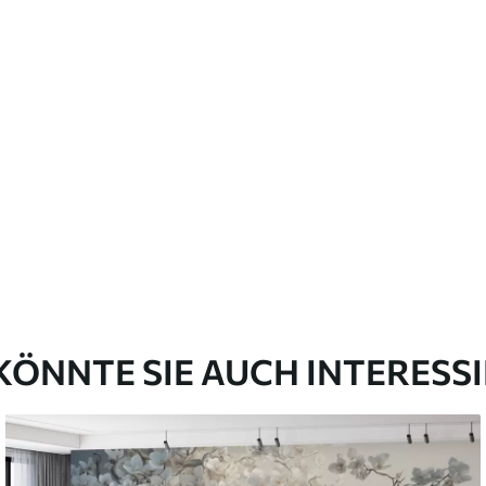
emium
00
33
.00
₣
/m²
l and Stick
00
48
.00
₣
/m²
KÖNNTE SIE AUCH INTERESS