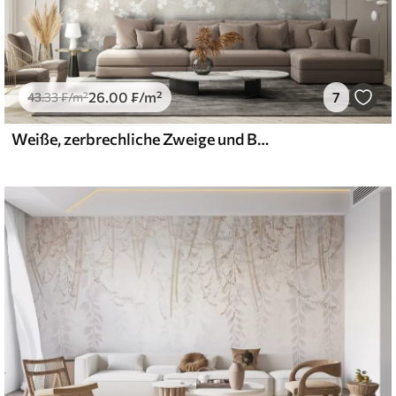
26
.00
₣
/m²
7
43
.33
₣
/m²
Weiße, zerbrechliche Zweige und Blüten