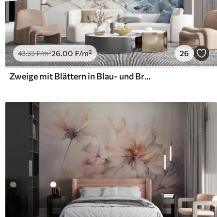
26
.00
₣
/m²
26
43
.33
₣
/m²
Zweige mit Blättern in Blau- und Brauntönen, heller Hintergrund, weich und zart, Aquarellstil