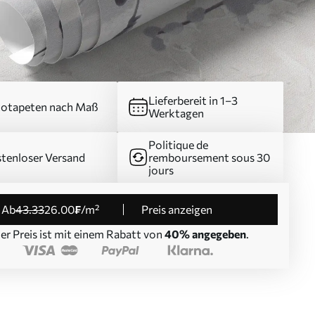
Lieferbereit in 1–3
otapeten nach Maß
Werktagen
Politique de
tenloser Versand
remboursement sous 30
jours
ab
43
.33
26
.00
₣
/m²
Preis anzeigen
er Preis ist mit einem Rabatt von
40% angegeben
.