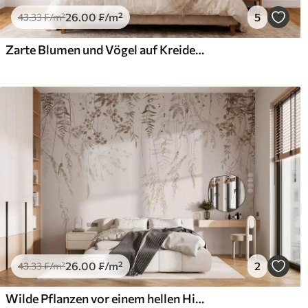
26
.00
₣
/m²
5
43
.33
₣
/m²
Zarte Blumen und Vögel auf Kreidehintergrund
26
.00
₣
/m²
2
43
.33
₣
/m²
Wilde Pflanzen vor einem hellen Hintergrund aufhängen