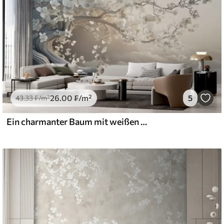
26
.00
₣
/m²
5
43
.33
₣
/m²
Ein charmanter Baum mit weißen Blüten vor dem Hintergrund der Wolken in einem interessanten Stil in zarten warmen Farben