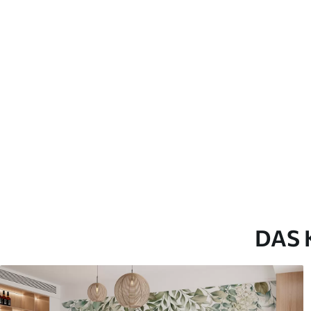
Verlegemethode
Nahtlose Anwendung
Beschreibung der Materialien
Standard
Pr
43
.33
55
.
26
.00
₣
/m²
Premium-Vinyl
Pee
63
.33
80
.
38
.00
₣
/m²
DAS 