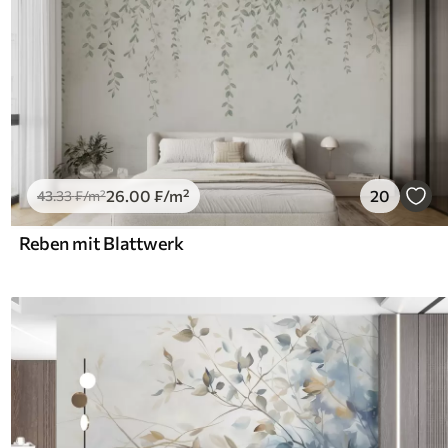
26
.00
₣
/m²
20
43
.33
₣
/m²
Reben mit Blattwerk