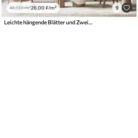
26
.00
₣
/m²
9
43
.33
₣
/m²
Leichte hängende Blätter und Zweige in Beigetönen