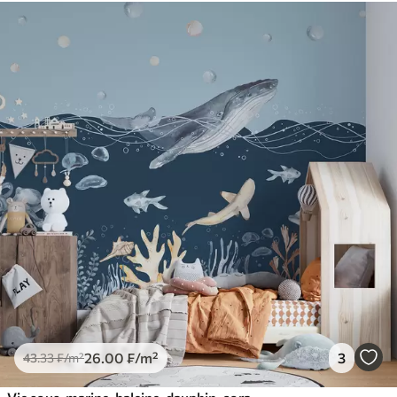
26
.00
₣
/m²
3
43
.33
₣
/m²