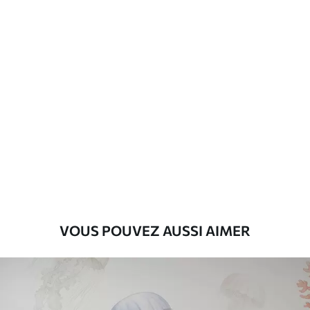
Description des matériaux
Standard
43
.33
26
.00
₣
/m²
Premium
55
.00
33
.00
₣
/m²
Vinyle Premium
63
.33
38
.00
₣
/m²
VOUS POUVEZ AUSSI AIMER
Peel and Stick
80
.00
48
.00
₣
/m²