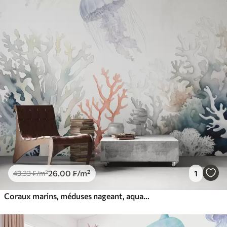
26
.00
₣
/m²
1
43
.33
₣
/m²
Coraux marins, méduses nageant, aquarelle, gris, bleu, rouge