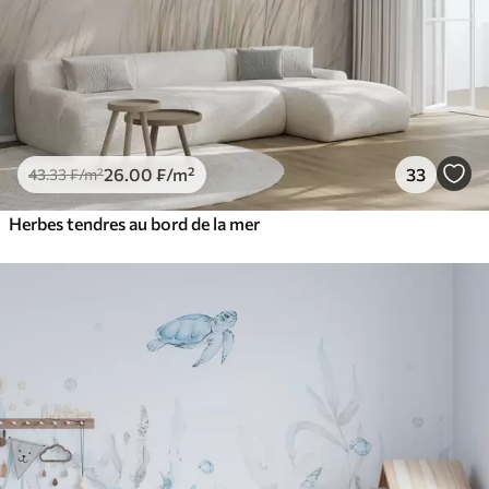
26
.00
₣
/m²
33
43
.33
₣
/m²
Herbes tendres au bord de la mer