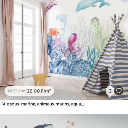
26
.00
₣
/m²
3
43
.33
₣
/m²
Vie sous-marine, animaux marins, aquarelle, coraux, dauphin, pieuvre