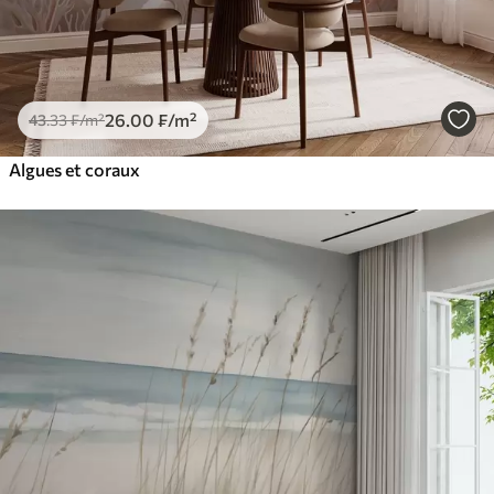
26
.00
₣
/m²
43
.33
₣
/m²
Algues et coraux