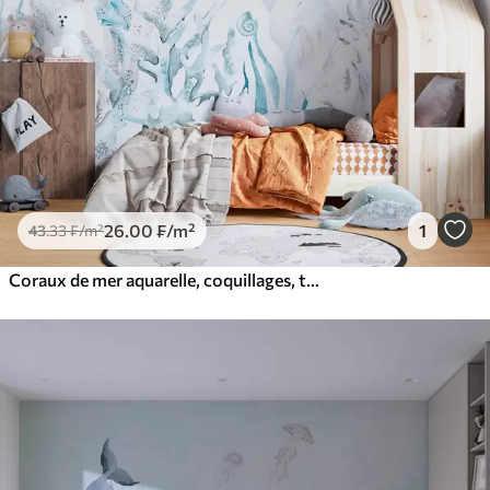
26
.00
₣
/m²
1
43
.33
₣
/m²
Coraux de mer aquarelle, coquillages, tortues, vie marine, couleurs bleues douces