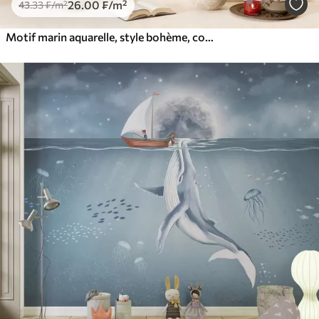
26
.00
₣
/m²
43
.33
₣
/m²
Motif marin aquarelle, style bohème, coquillages, coraux, coton, coloris beige