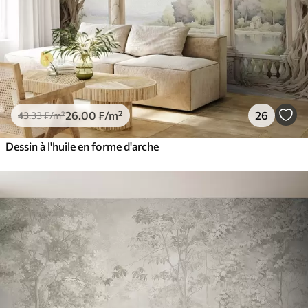
26
.00
₣
/m²
26
43
.33
₣
/m²
Dessin à l'huile en forme d'arche