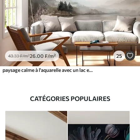
26
.00
₣
/m²
25
43
.33
₣
/m²
paysage calme à l'aquarelle avec un lac et un arbre en fleurs
CATÉGORIES POPULAIRES