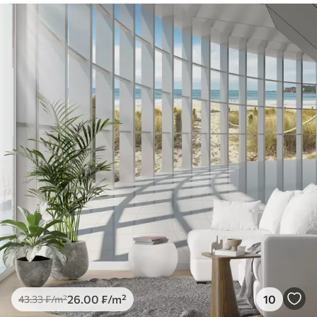
26
.00
₣
/m²
10
43
.33
₣
/m²