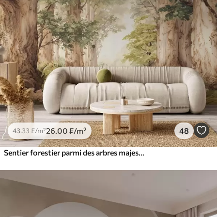
26
.00
₣
/m²
48
43
.33
₣
/m²
Sentier forestier parmi des arbres majestueux, style aquarelle