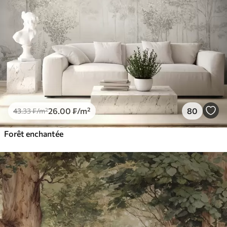
26
.00
₣
/m²
80
43
.33
₣
/m²
Forêt enchantée