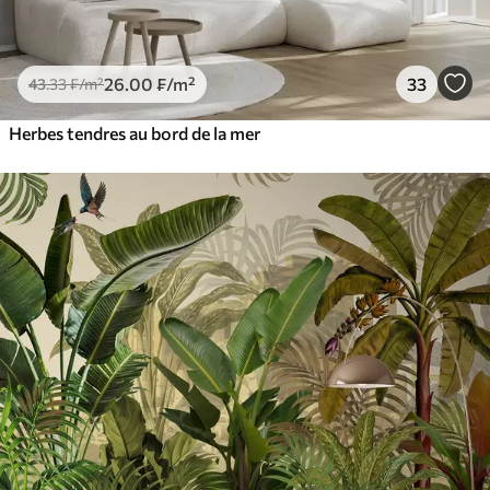
26
.00
₣
/m²
33
43
.33
₣
/m²
Herbes tendres au bord de la mer