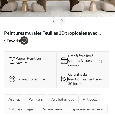
Peintures murales Feuilles 3D tropicales avec
palmiers et colonnes Nr. u96402
9
Favoris
Prêt à être livré
Papier Peint sur
sous 1 à 3 jours
Mesure
ouvrés
Garantie de
Livraison gratuite
Remboursement sous
30 Jours
Arches
Palmiers
Art botanique
Art deco
Nature vintage
Palmier nain
Espace en expansion