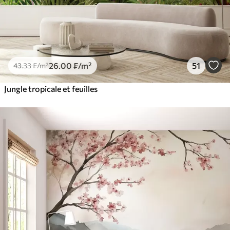
26
.00
₣
/m²
51
43
.33
₣
/m²
Jungle tropicale et feuilles