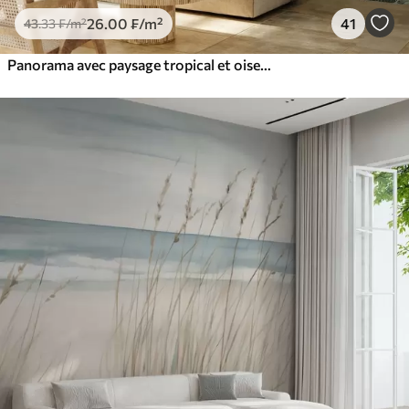
26
.00
₣
/m²
41
43
.33
₣
/m²
Panorama avec paysage tropical et oiseaux