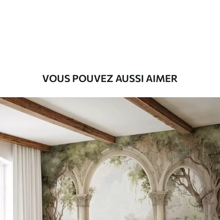
Premium
55
.00
33
.00
₣
/m²
Vinyle Premium
63
.33
38
.00
₣
/m²
VOUS POUVEZ AUSSI AIMER
Peel and Stick
80
.00
48
.00
₣
/m²