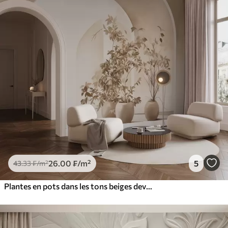
26
.00
₣
/m²
5
43
.33
₣
/m²
Plantes en pots dans les tons beiges devant des arches abstraites, style minimaliste, élégant et propre, fond neutre