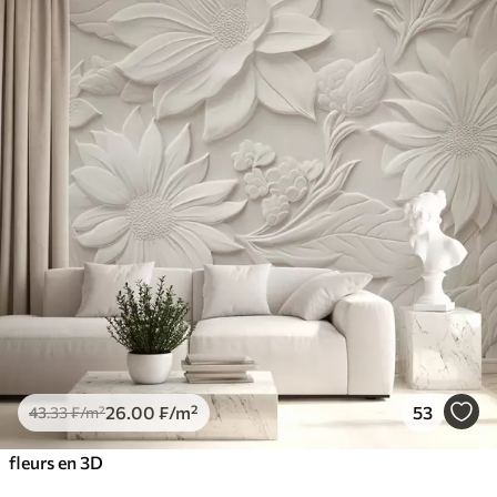
26
.00
₣
/m²
53
43
.33
₣
/m²
fleurs en 3D