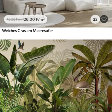
26
.00
₣
/m²
33
43
.33
₣
/m²
Weiches Gras am Meeresufer