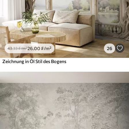
26
.00
₣
/m²
26
43
.33
₣
/m²
Zeichnung in Öl Stil des Bogens