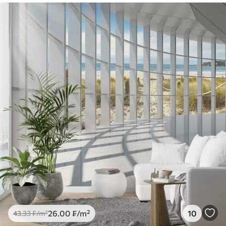
26
.00
₣
/m²
10
43
.33
₣
/m²