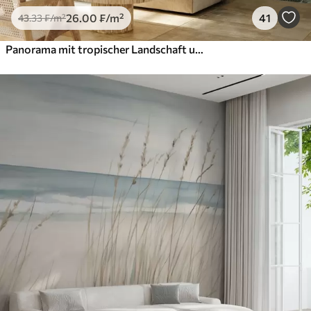
26
.00
₣
/m²
41
43
.33
₣
/m²
Panorama mit tropischer Landschaft und Vögeln