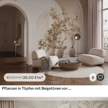
26
.00
₣
/m²
5
43
.33
₣
/m²
Pflanzen in Töpfen mit Beigetönen vor abstrakten Bögen, minimalistischer Stil, elegant und sauber, neutraler Hintergrund