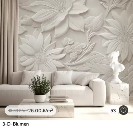
26
.00
₣
/m²
53
43
.33
₣
/m²
3-D-Blumen