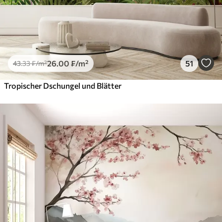
26
.00
₣
/m²
51
43
.33
₣
/m²
Tropischer Dschungel und Blätter