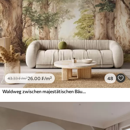
26
.00
₣
/m²
48
43
.33
₣
/m²
Waldweg zwischen majestätischen Bäumen im Aquarellstil