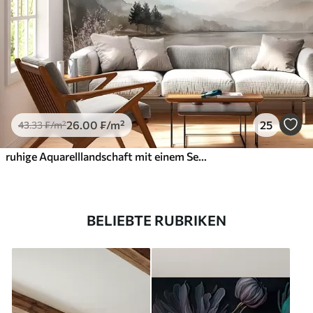
26
.00
₣
/m²
25
43
.33
₣
/m²
ruhige Aquarelllandschaft mit einem See und einem blühenden Baum
BELIEBTE RUBRIKEN