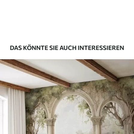
Premium
55
.00
33
.00
₣
/m²
Premium-Vinyl
63
.33
38
.00
₣
/m²
DAS KÖNNTE SIE AUCH INTERESSIEREN
Peel and Stick
80
.00
48
.00
₣
/m²