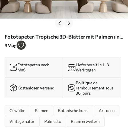
Fototapeten Tropische 3D-Blätter mit Palmen und
Säulen Nr. u96402
9
Mag
Fototapeten nach
Lieferbereit in 1–3
Maß
Werktagen
Politique de
Kostenloser Versand
remboursement sous
30 jours
Gewölbe
Palmen
Botanische kunst
Art deco
Vintage natur
Palmetto
Raum erweitern