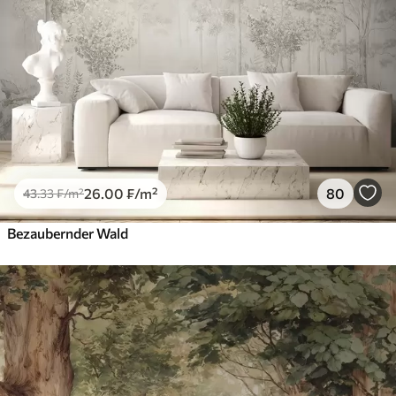
26
.00
₣
/m²
80
43
.33
₣
/m²
Bezaubernder Wald