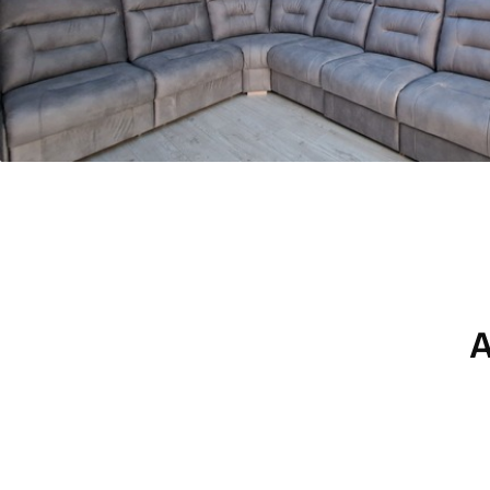
Méthode d'application
Application transparente
Description des matériaux
Standard
Pr
43
.33
55
.
26
.00
₣
/m²
Vinyle Premium
Pee
63
.33
80
.
38
.00
₣
/m²
A