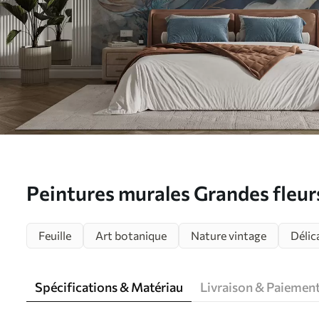
Peintures murales Grandes fleurs 
un mur en béton Nr. u93998
Feuille
Art botanique
Nature vintage
Délic
Spécifications & Matériau
Livraison & Paiemen