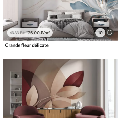
26
.00
₣
/m²
10
43
.33
₣
/m²
Grande fleur délicate