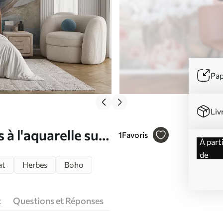
Pap
Liv
à l'aquarelle sur
1
Favoris
à partir
de
at
Herbes
Boho
t
Questions et Réponses