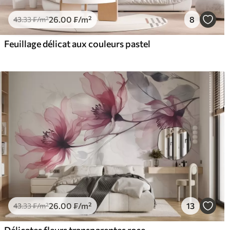
26
.00
₣
/m²
8
43
.33
₣
/m²
Feuillage délicat aux couleurs pastel
26
.00
₣
/m²
13
43
.33
₣
/m²
Délicates fleurs transparentes roses et grises aux pétales doux et flous sur fond blanc