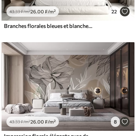
26
.00
₣
/m²
22
43
.33
₣
/m²
Branches florales bleues et blanches délicates avec fond aquarelle doux et flou
26
.00
₣
/m²
8
43
.33
₣
/m²
Impression florale élégante avec de grandes fleurs et feuilles abstraites dans les tons gris et beige sur un fond clair