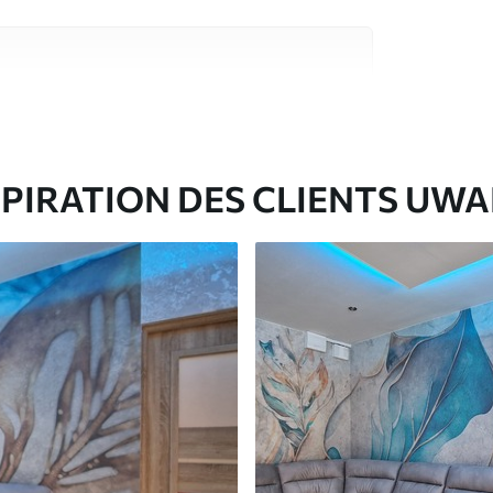
riaux de haute qualité, chacun adapté à des
rents. De plus amples informations sont
rs du processus de personnalisation.
SPIRATION DES CLIENTS UWA
ré en rouleaux jusqu’à 50 cm de large.
e pour papier peint disponibles.
nge. Les papiers peints avec Vernis
’eau.