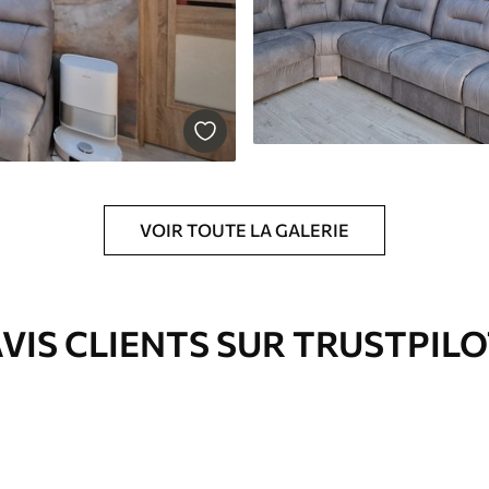
emium
00
33
.00
₣
/m²
VOIR TOUTE LA GALERIE
l and Stick
00
48
.00
₣
/m²
VIS CLIENTS SUR TRUSTPIL