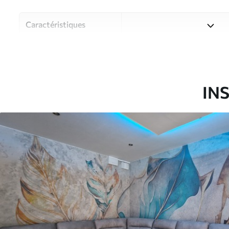
Caractéristiques
Matériau
Choisissez parmi trois maté
pièces et des budgets diffé
disponibles ci-dessous ou lo
IN
Auteur
Studio de design Uwalls
Article du produit
u93998
Production
Imprimé sur commande et liv
Options
Vernis protecteur et/ou coll
supplémentaires
Entretien
Nettoyage doux avec une épo
protecteur être nettoyés à l