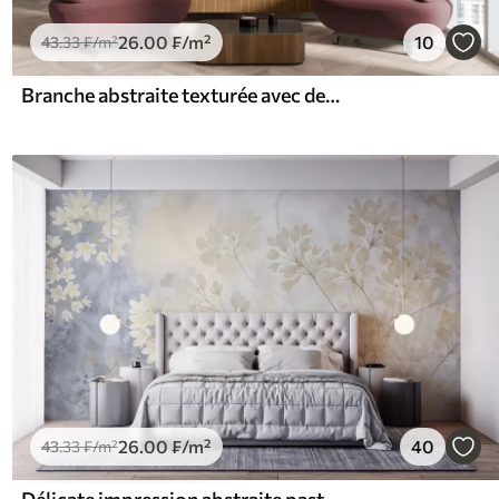
26
.00
₣
/m²
10
43
.33
₣
/m²
Branche abstraite texturée avec des feuilles dans les tons marron, beige et rouge, sur un fond de formes abstraites.
26
.00
₣
/m²
40
43
.33
₣
/m²
Délicate impression abstraite pastel de fleurs blanches sur fond flou, douce et éthérée