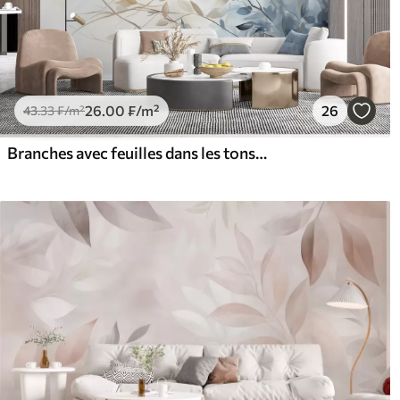
26
.00
₣
/m²
26
43
.33
₣
/m²
Branches avec feuilles dans les tons bleus et bruns, fond clair, doux et délicat, style aquarelle