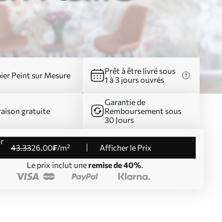
Prêt à être livré sous
ier Peint sur Mesure
1 à 3 jours ouvrés
Garantie de
raison gratuite
Remboursement sous
30 Jours
43
.33
26
.00
₣
/m²
Afficher le Prix
Le prix inclut une
remise de 40%
.