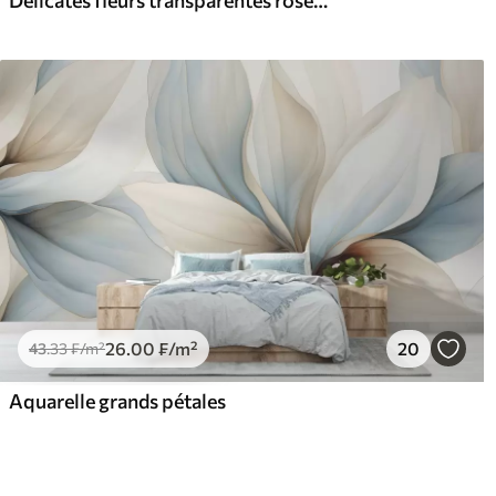
26
.00
₣
/m²
20
43
.33
₣
/m²
Aquarelle grands pétales