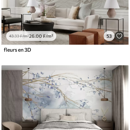
26
.00
₣
/m²
53
43
.33
₣
/m²
fleurs en 3D