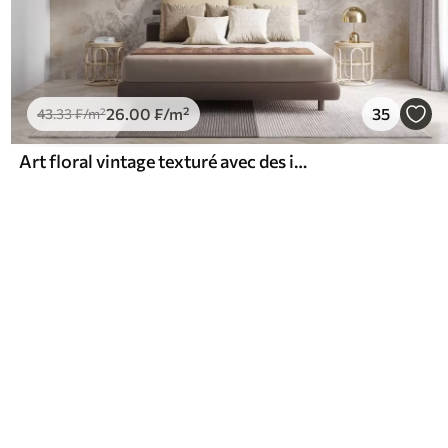
26
.00
₣
/m²
35
43
.33
₣
/m²
Art floral vintage texturé avec des illustrations délicates de fleurs et de feuilles de jardin dessinées, dans des tons pastel beige et sépia doux