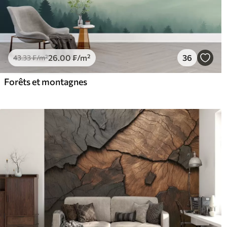
26
.00
₣
/m²
36
43
.33
₣
/m²
Forêts et montagnes