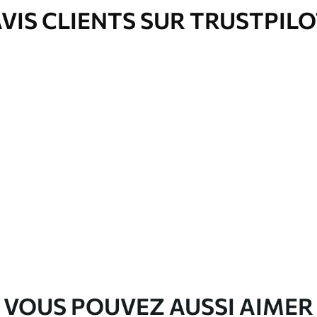
VIS CLIENTS SUR TRUSTPIL
nge. Les papiers peints avec Vernis
’eau.
emium
00
33
.00
₣
/m²
l and Stick
00
48
.00
₣
/m²
VOUS POUVEZ AUSSI AIMER