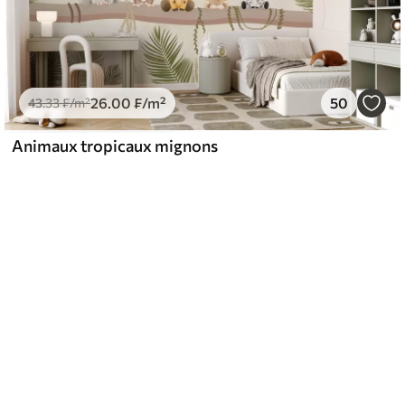
26
.00
₣
/m²
50
43
.33
₣
/m²
Animaux tropicaux mignons