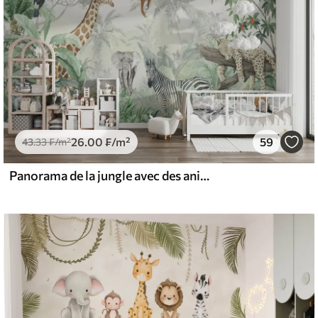
26
.00
₣
/m²
59
43
.33
₣
/m²
Panorama de la jungle avec des animaux