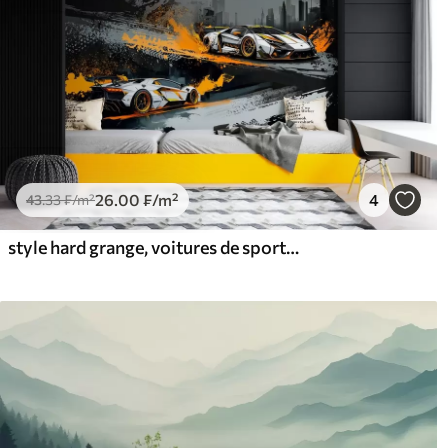
26
.00
₣
/m²
4
43
.33
₣
/m²
style hard grange, voitures de sport expressives et dynamiques