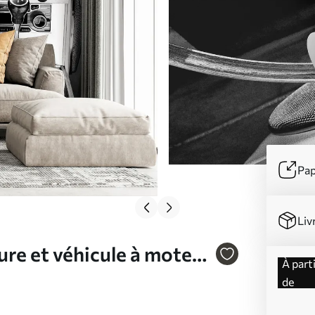
Pap
Liv
ure et véhicule à moteur
à partir
de