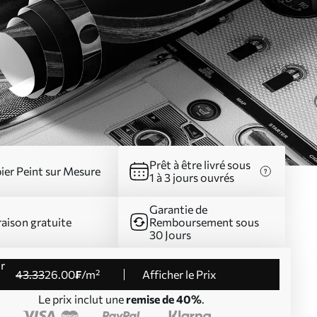
Prêt à être livré sous
ier Peint sur Mesure
1 à 3 jours ouvrés
Garantie de
raison gratuite
Remboursement sous
30 Jours
43
.33
26
.00
₣
/m²
Afficher le Prix
Le prix inclut une
remise de 40%
.