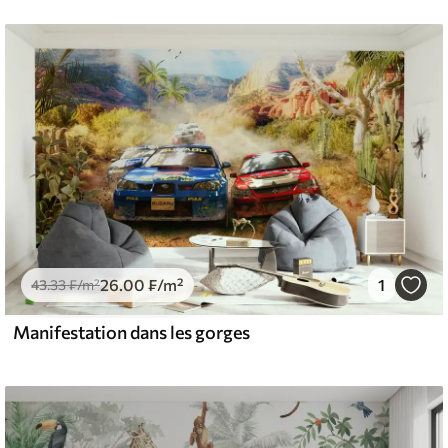
26
.00
₣
/m²
1
43
.33
₣
/m²
Manifestation dans les gorges