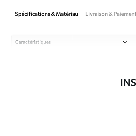
Spécifications & Matériau
Livraison & Paiemen
Caractéristiques
Matériau
Choisissez parmi trois maté
pièces et des budgets diffé
disponibles ci-dessous ou lo
IN
Auteur
Studio de design Uwalls
Article du produit
u55393
Production
Imprimé sur commande et liv
Options
Vernis protecteur et/ou coll