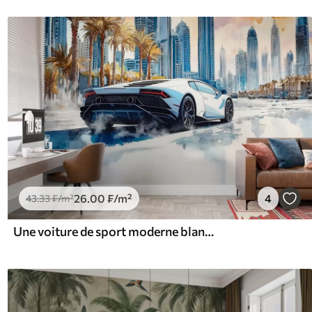
26
.00
₣
/m²
4
43
.33
₣
/m²
Une voiture de sport moderne blanche roulant sur fond de palmiers et de gratte-ciel en technique d'aquarelle libre