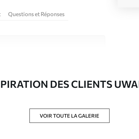
t
Questions et Réponses
riaux de haute qualité, chacun adapté à des
rents. De plus amples informations sont
rs du processus de personnalisation.
SPIRATION DES CLIENTS UWA
VOIR TOUTE LA GALERIE
ré en rouleaux jusqu’à 50 cm de large.
e pour papier peint disponibles.