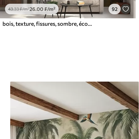
26
.00
₣
/m²
92
43
.33
₣
/m²
bois, texture, fissures, sombre, écorce, surface