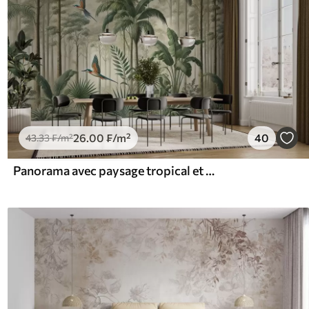
26
.00
₣
/m²
40
43
.33
₣
/m²
Panorama avec paysage tropical et oiseaux