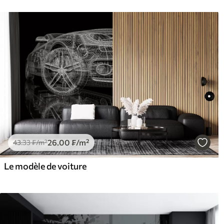
26
.00
₣
/m²
43
.33
₣
/m²
Le modèle de voiture