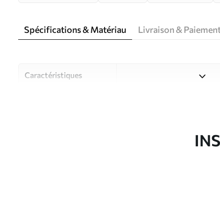
Spécifications & Matériau
Livraison & Paiemen
Caractéristiques
Matériau
Choisissez parmi trois maté
pièces et des budgets diffé
disponibles ci-dessous ou lo
IN
Auteur
Studio de design Uwalls
Article du produit
u74601v1
Finition
Semi-mate
Production
Imprimé sur commande et liv