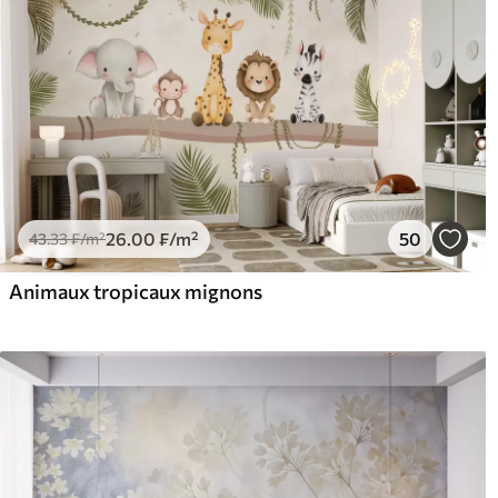
26
.00
₣
/m²
50
43
.33
₣
/m²
Animaux tropicaux mignons