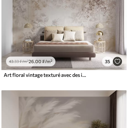
26
.00
₣
/m²
35
43
.33
₣
/m²
Art floral vintage texturé avec des illustrations délicates de fleurs et de feuilles de jardin dessinées, dans des tons pastel beige et sépia doux