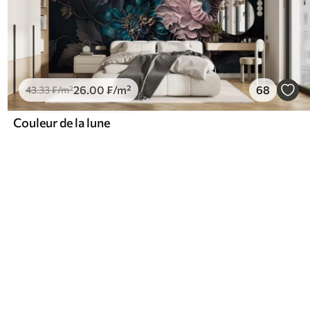
26
.00
₣
/m²
68
43
.33
₣
/m²
Couleur de la lune