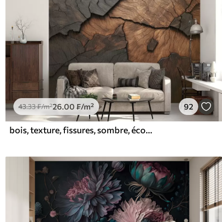
26
.00
₣
/m²
92
43
.33
₣
/m²
bois, texture, fissures, sombre, écorce, surface