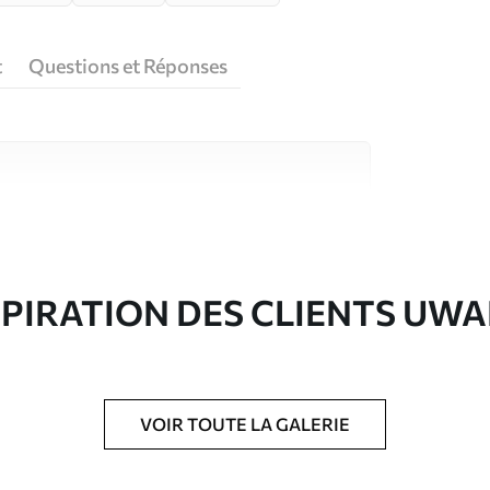
t
Questions et Réponses
riaux de haute qualité, chacun adapté à des
rents. De plus amples informations sont
rs du processus de personnalisation.
SPIRATION DES CLIENTS UWA
VOIR TOUTE LA GALERIE
ré en rouleaux jusqu’à 50 cm de large.