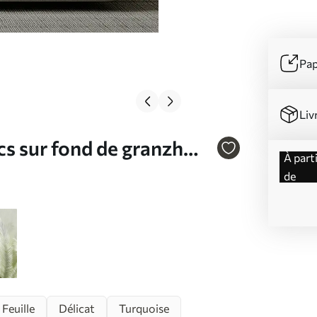
Pap
Liv
cs sur fond de granzh
à partir
601v1
de
Feuille
Délicat
Turquoise