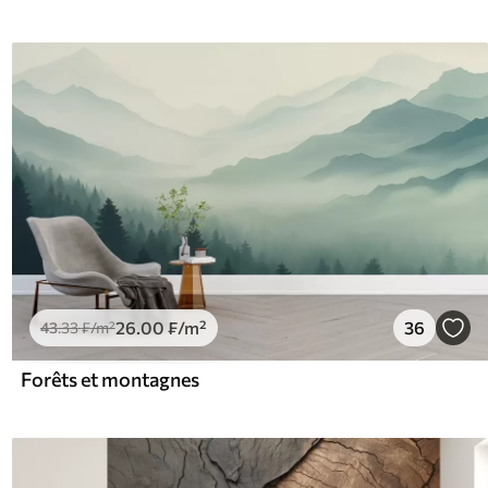
26
.00
₣
/m²
36
43
.33
₣
/m²
Forêts et montagnes