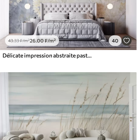
26
.00
₣
/m²
40
43
.33
₣
/m²
Délicate impression abstraite pastel de fleurs blanches sur fond flou, douce et éthérée