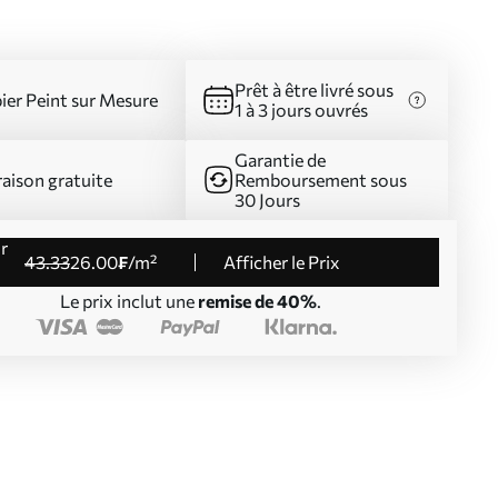
Prêt à être livré sous
ier Peint sur Mesure
1 à 3 jours ouvrés
Garantie de
raison gratuite
Remboursement sous
30 Jours
43
.33
26
.00
₣
/m²
Afficher le Prix
Le prix inclut une
remise de 40%
.