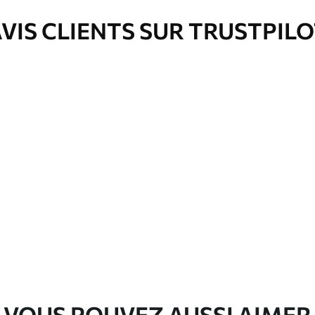
VIS CLIENTS SUR TRUSTPIL
e pour papier peint disponibles.
nge. Les papiers peints avec Vernis
’eau.
emium
00
33
.00
₣
/m²
l and Stick
00
48
.00
₣
/m²
VOUS POUVEZ AUSSI AIMER