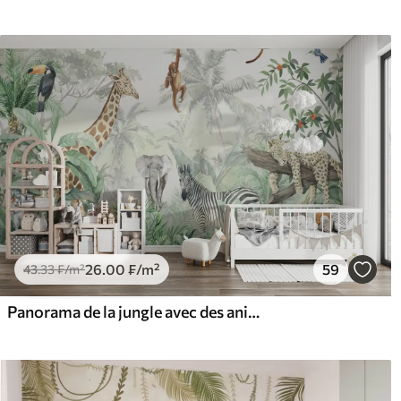
26
.00
₣
/m²
59
43
.33
₣
/m²
Panorama de la jungle avec des animaux