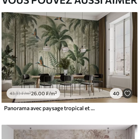
26
.00
₣
/m²
40
43
.33
₣
/m²
Panorama avec paysage tropical et oiseaux