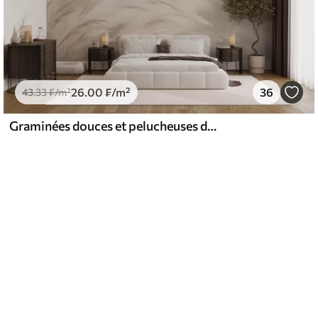
26
.00
₣
/m²
36
43
.33
₣
/m²
Graminées douces et pelucheuses dans les tons beige et gris