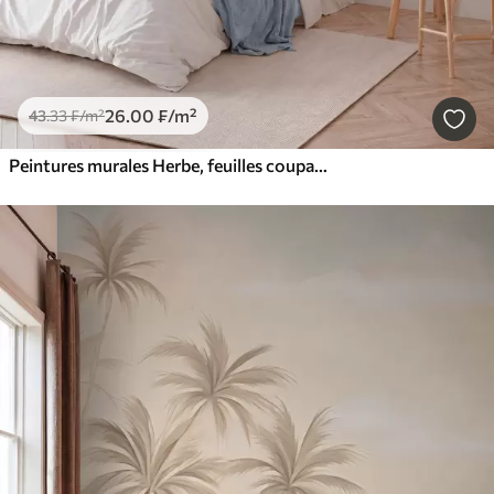
26
.00
₣
/m²
43
.33
₣
/m²
Peintures murales Herbe, feuilles coupantes