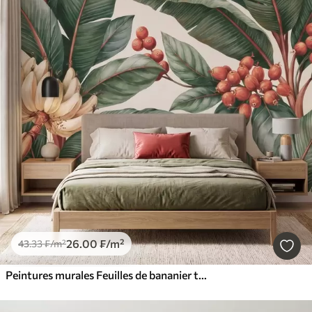
26
.00
₣
/m²
43
.33
₣
/m²
Peintures murales Feuilles de bananier tropicales ornées de grappes de baies de café rouges, style aquarelle