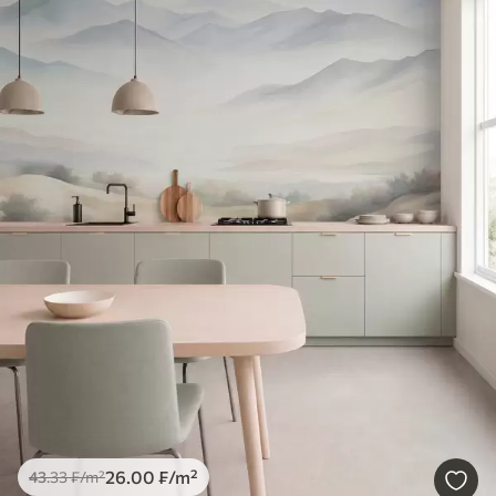
26
.00
₣
/m²
43
.33
₣
/m²