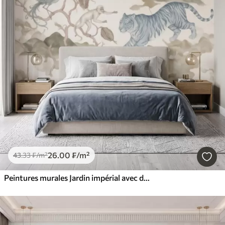
26
.00
₣
/m²
43
.33
₣
/m²
Peintures murales Jardin impérial avec des animaux de style oriental : singe, léopard, tigre, paon et héron