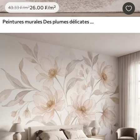
26
.00
₣
/m²
43
.33
₣
/m²
Peintures murales Des plumes délicates et aériennes, nimbées d'une brume rose-pêche aux reflets chatoyants