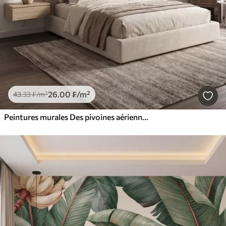
26
.00
₣
/m²
43
.33
₣
/m²
Peintures murales Des pivoines aériennes aux douces nuances de beige poudré