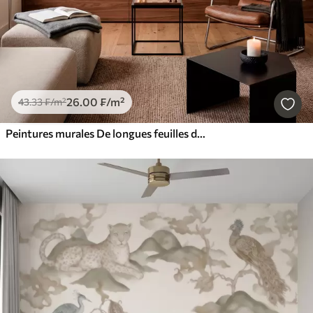
26
.00
₣
/m²
43
.33
₣
/m²
Peintures murales De longues feuilles de bananier