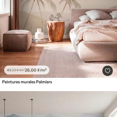
26
.00
₣
/m²
43
.33
₣
/m²
Peintures murales Palmiers