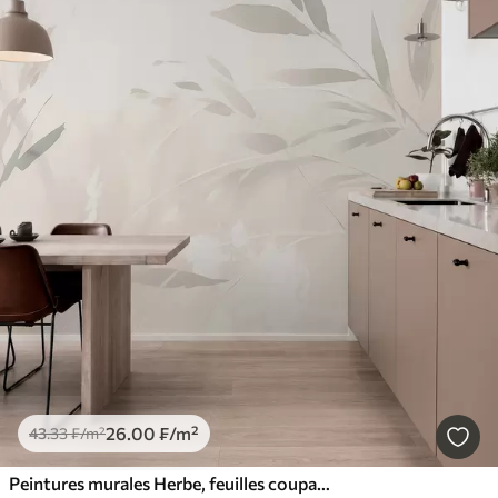
26
.00
₣
/m²
43
.33
₣
/m²
Peintures murales Herbe, feuilles coupantes