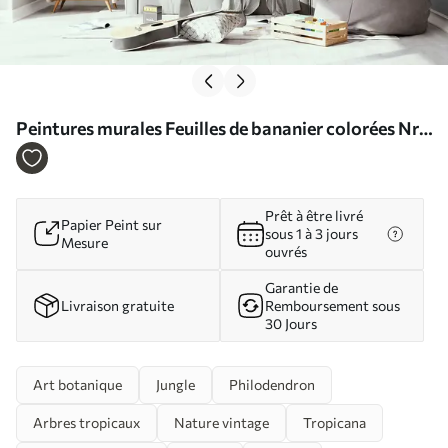
Peintures murales Feuilles de bananier colorées Nr.
u00757
Prêt à être livré
Papier Peint sur
sous 1 à 3 jours
Mesure
ouvrés
Garantie de
Livraison gratuite
Remboursement sous
30 Jours
Art botanique
Jungle
Philodendron
Arbres tropicaux
Nature vintage
Tropicana