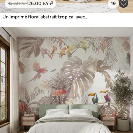
26
.00
₣
/m²
19
43
.33
₣
/m²
Un imprimé floral abstrait tropical avec de grandes feuilles de palmier dans des tons bleus et beiges crée une atmosphère luxuriante