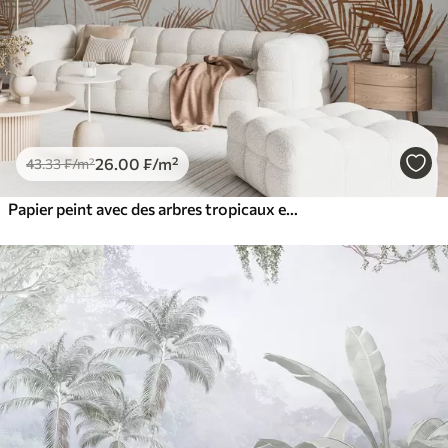
26
.00
₣
/m²
43
.33
₣
/m²
Papier peint avec des arbres tropicaux et des feuilles dans une forêt brumeuse