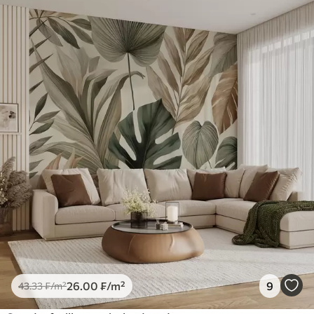
26
.00
₣
/m²
9
43
.33
₣
/m²