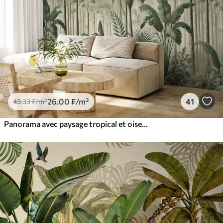
26
.00
₣
/m²
41
43
.33
₣
/m²
Panorama avec paysage tropical et oiseaux