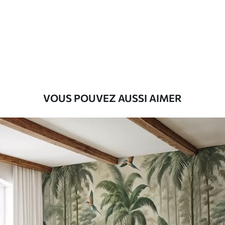
Premium
55
.00
33
.00
₣
/m²
Vinyle Premium
63
.33
38
.00
₣
/m²
VOUS POUVEZ AUSSI AIMER
Peel and Stick
80
.00
48
.00
₣
/m²