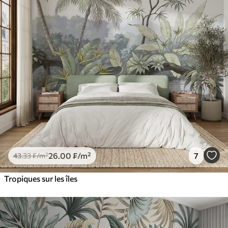
26
.00
₣
/m²
7
43
.33
₣
/m²
Tropiques sur les îles