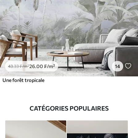
26
.00
₣
/m²
14
43
.33
₣
/m²
Une forêt tropicale
CATÉGORIES POPULAIRES