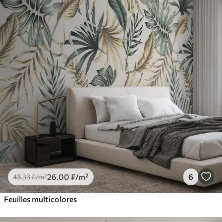
26
.00
₣
/m²
6
43
.33
₣
/m²
Feuilles multicolores