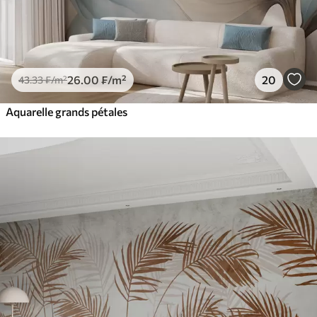
26
.00
₣
/m²
20
43
.33
₣
/m²
Aquarelle grands pétales