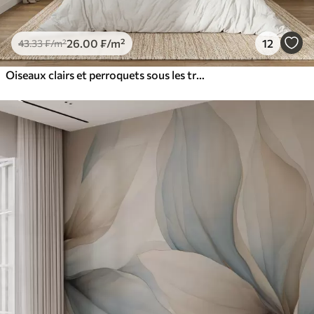
26
.00
₣
/m²
12
43
.33
₣
/m²
Oiseaux clairs et perroquets sous les tropiques