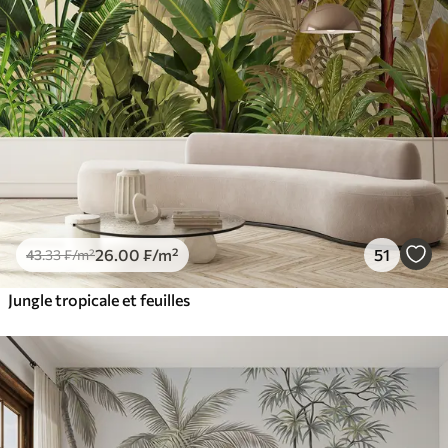
26
.00
₣
/m²
51
43
.33
₣
/m²
Jungle tropicale et feuilles