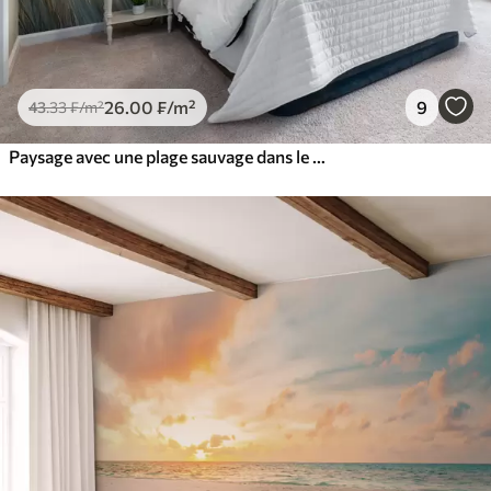
26
.00
₣
/m²
9
43
.33
₣
/m²
Paysage avec une plage sauvage dans le style de la peinture à l'huile