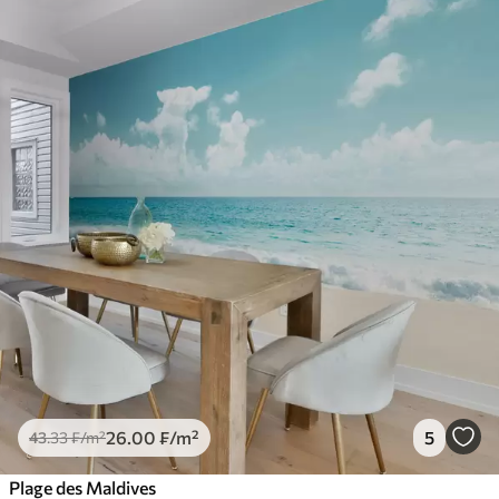
26
.00
₣
/m²
5
43
.33
₣
/m²
Plage des Maldives