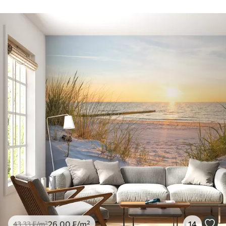
26
.00
₣
/m²
14
43
.33
₣
/m²