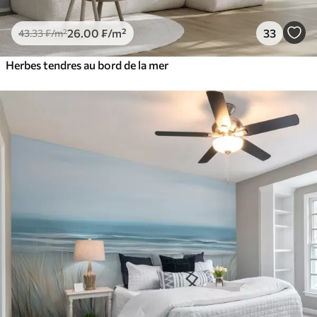
26
.00
₣
/m²
33
43
.33
₣
/m²
Herbes tendres au bord de la mer