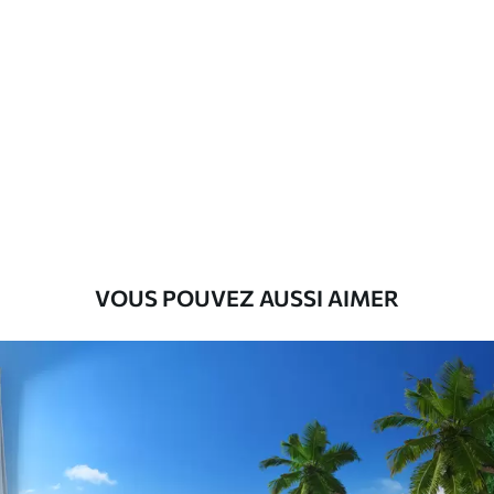
Standard
43
.33
26
.00
₣
/m²
Premium
55
.00
33
.00
₣
/m²
Vinyle Premium
63
.33
38
.00
₣
/m²
VOUS POUVEZ AUSSI AIMER
Peel and Stick
80
.00
48
.00
₣
/m²