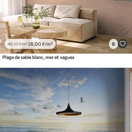
26
.00
₣
/m²
8
43
.33
₣
/m²
Plage de sable blanc, mer et vagues