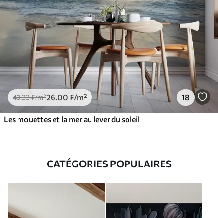
26
.00
₣
/m²
18
43
.33
₣
/m²
Les mouettes et la mer au lever du soleil
CATÉGORIES POPULAIRES