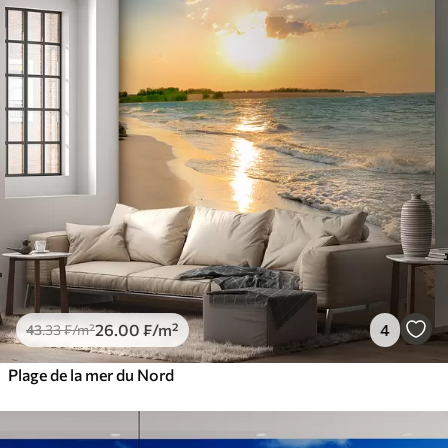
26
.00
₣
/m²
4
43
.33
₣
/m²
Plage de la mer du Nord