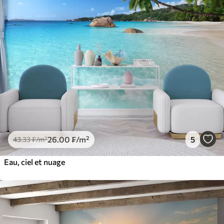
26
.00
₣
/m²
5
43
.33
₣
/m²
Eau, ciel et nuage