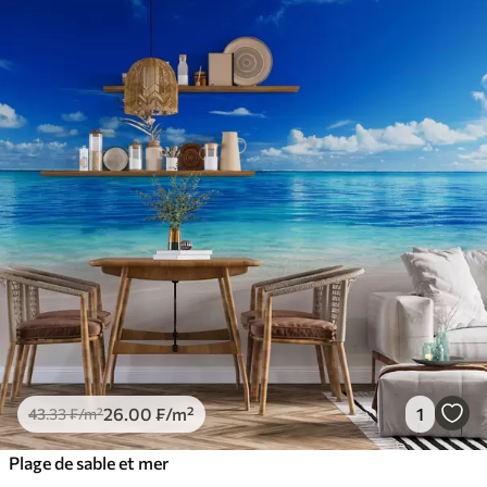
26
.00
₣
/m²
1
43
.33
₣
/m²
Plage de sable et mer