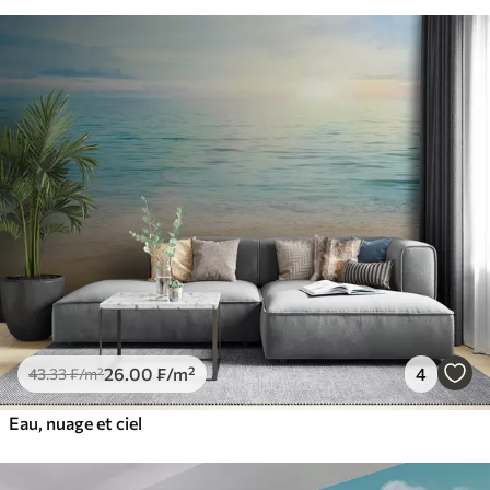
26
.00
₣
/m²
4
43
.33
₣
/m²
Eau, nuage et ciel