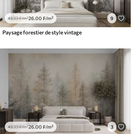
26
.00
₣
/m²
9
43
.33
₣
/m²
Paysage forestier de style vintage
26
.00
₣
/m²
3
43
.33
₣
/m²