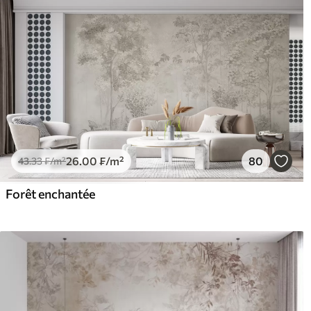
26
.00
₣
/m²
80
43
.33
₣
/m²
Forêt enchantée