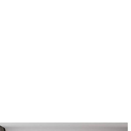
protecteur être nettoyés à l
Méthode d'application
Application transparente
Description des matériaux
Standard
Pr
43
.33
55
.
26
.00
₣
/m²
Vinyle Premium
Pee
63
.33
80
.
38
.00
₣
/m²