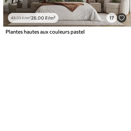
26
.00
₣
/m²
17
43
.33
₣
/m²
Plantes hautes aux couleurs pastel