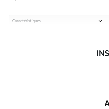
Caractéristiques
Matériau
Choisissez parmi trois maté
pièces et des budgets diffé
disponibles ci-dessous ou lo
IN
Auteur
Studio de design Uwalls
Article du produit
u97057
Production
Imprimé sur commande et liv
Options
Vernis protecteur et/ou coll
supplémentaires
A
Entretien
Nettoyage doux avec une épo