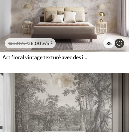
26
.00
₣
/m²
35
43
.33
₣
/m²
Art floral vintage texturé avec des illustrations délicates de fleurs et de feuilles de jardin dessinées, dans des tons pastel beige et sépia doux