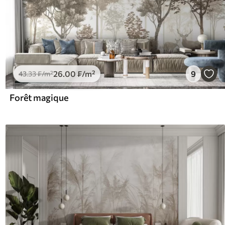
26
.00
₣
/m²
9
43
.33
₣
/m²
Forêt magique