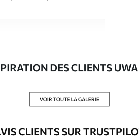
riaux de haute qualité, chacun adapté à des
rents. De plus amples informations sont
rs du processus de personnalisation.
SPIRATION DES CLIENTS UWA
VOIR TOUTE LA GALERIE
ré en rouleaux jusqu’à 50 cm de large.
e pour papier peint disponibles.
VIS CLIENTS SUR TRUSTPIL
nge. Les papiers peints avec Vernis