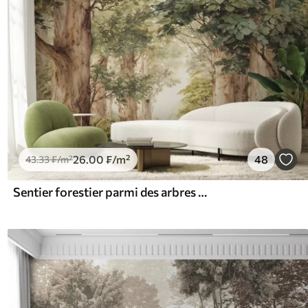
26
.00
₣
/m²
48
43
.33
₣
/m²
Sentier forestier parmi des arbres majestueux, style aquarelle