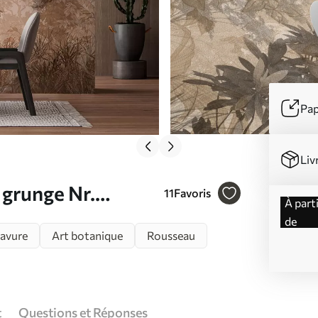
Pap
Liv
 grunge Nr.
11
Favoris
à partir
de
avure
Art botanique
Rousseau
t
Questions et Réponses