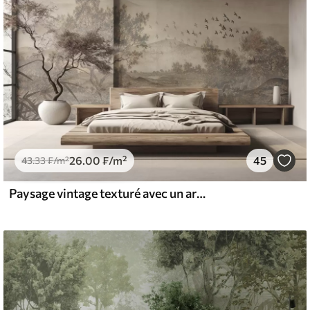
26
.00
₣
/m²
45
43
.33
₣
/m²
Paysage vintage texturé avec un arbre près d'une rivière et un ciel nuageux, art de la nature en tons sépia