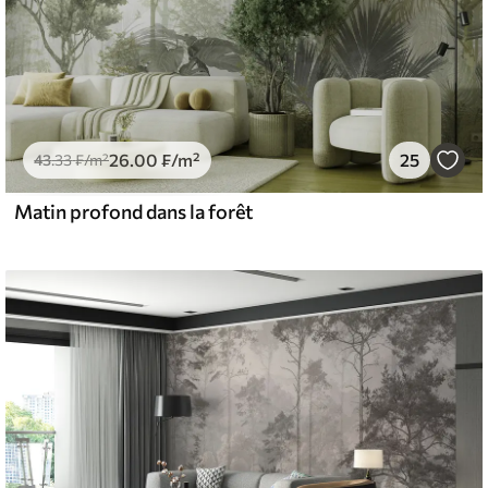
26
.00
₣
/m²
25
43
.33
₣
/m²
Matin profond dans la forêt