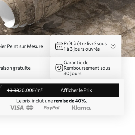
Prêt à être livré sous
ier Peint sur Mesure
1 à 3 jours ouvrés
Garantie de
raison gratuite
Remboursement sous
30 Jours
43
.33
26
.00
₣
/m²
Afficher le Prix
Le prix inclut une
remise de 40%
.