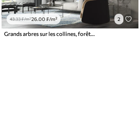
26
.00
₣
/m²
2
43
.33
₣
/m²
Grands arbres sur les collines, forêt dans le brouillard