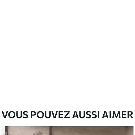
’eau.
emium
00
33
.00
₣
/m²
l and Stick
00
48
.00
₣
/m²
VOUS POUVEZ AUSSI AIMER