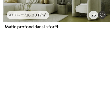
26
.00
₣
/m²
25
43
.33
₣
/m²
Matin profond dans la forêt