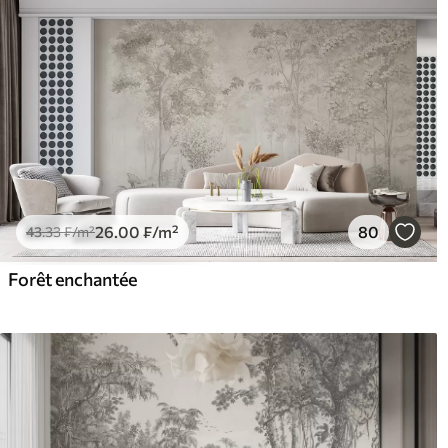
26
.00
₣
/m²
80
43
.33
₣
/m²
Forêt enchantée