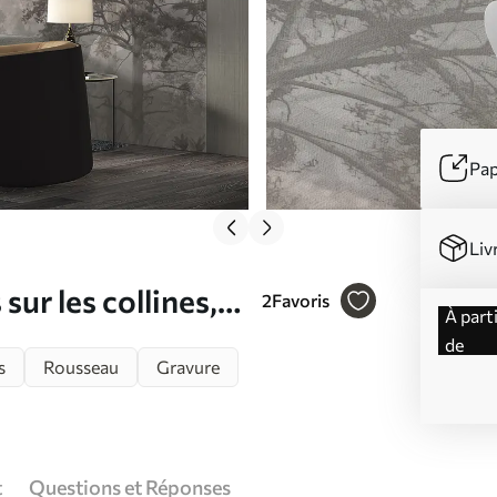
Pap
Liv
ur les collines,
2
Favoris
à partir
90
de
s
Rousseau
Gravure
t
Questions et Réponses