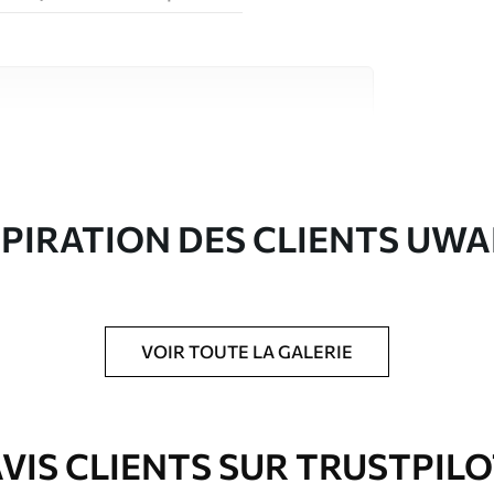
riaux de haute qualité, chacun adapté à des
rents. De plus amples informations sont
rs du processus de personnalisation.
SPIRATION DES CLIENTS UWA
VOIR TOUTE LA GALERIE
ré en rouleaux jusqu’à 50 cm de large.
e pour papier peint disponibles.
VIS CLIENTS SUR TRUSTPIL
nge. Les papiers peints avec Vernis