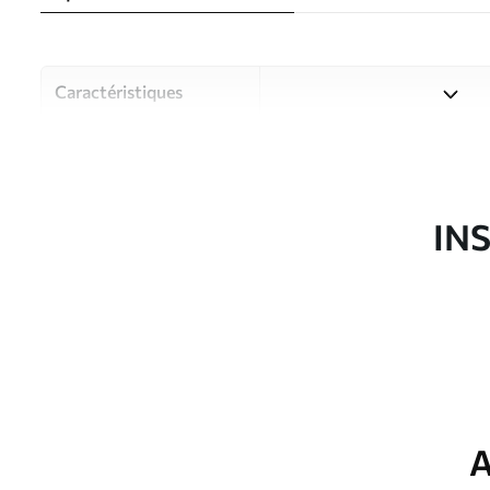
Caractéristiques
Matériau
Choisissez parmi trois maté
pièces et des budgets diffé
disponibles ci-dessous ou lo
IN
Auteur
Studio de design Uwalls
Article du produit
u97190
Production
Imprimé sur commande et liv
Options
Vernis protecteur et/ou coll
supplémentaires
A
Entretien
Nettoyage doux avec une épo