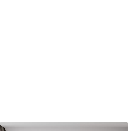
protecteur être nettoyés à l
Méthode d'application
Application transparente
Description des matériaux
Standard
Pr
43
.33
55
.
26
.00
₣
/m²
Vinyle Premium
Pee
63
.33
80
.
38
.00
₣
/m²