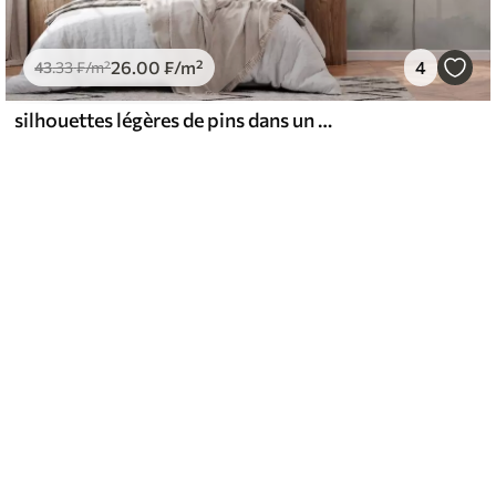
26
.00
₣
/m²
4
43
.33
₣
/m²
silhouettes légères de pins dans un style aquarelle