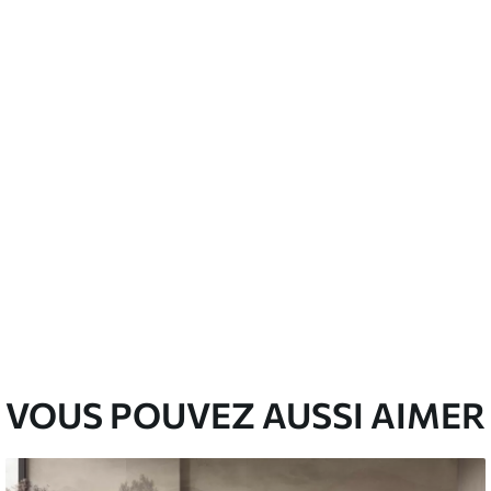
’eau.
emium
00
33
.00
₣
/m²
l and Stick
00
48
.00
₣
/m²
VOUS POUVEZ AUSSI AIMER