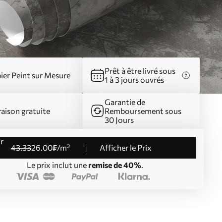
Prêt à être livré sous
ier Peint sur Mesure
1 à 3 jours ouvrés
Garantie de
raison gratuite
Remboursement sous
30 Jours
43
.33
26
.00
₣
/m²
Afficher le Prix
Le prix inclut une
remise de 40%
.