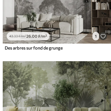
26
.00
₣
/m²
1
43
.33
₣
/m²
Des arbres sur fond de grunge