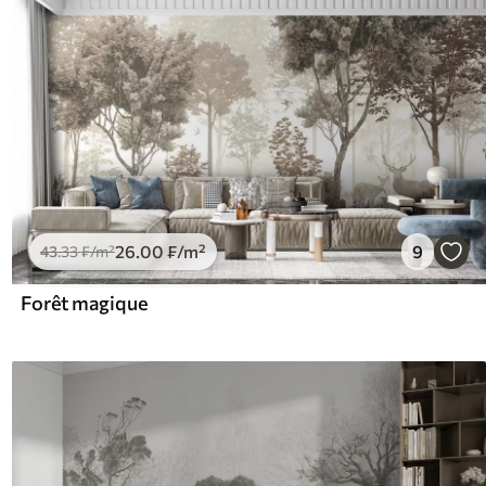
26
.00
₣
/m²
9
43
.33
₣
/m²
Forêt magique