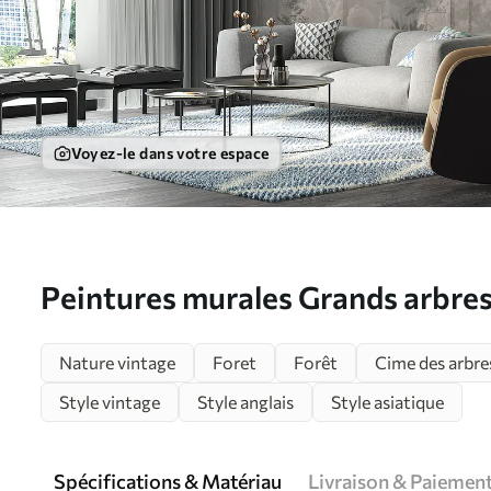
Voyez-le dans votre espace
Peintures murales Grands arbres s
forêt dans le brouillard Nr. u971
Nature vintage
Foret
Forêt
Cime des arbre
Style vintage
Style anglais
Style asiatique
Spécifications & Matériau
Livraison & Paiemen