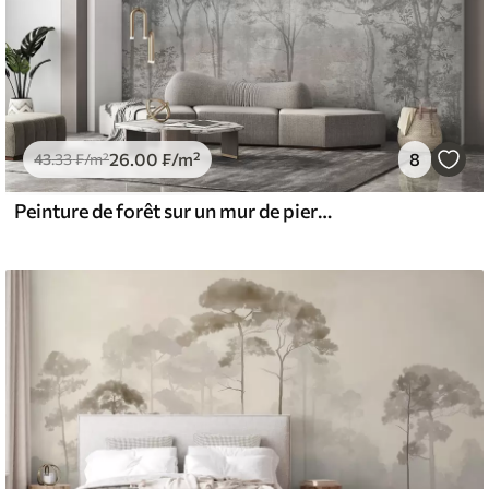
26
.00
₣
/m²
8
43
.33
₣
/m²
Peinture de forêt sur un mur de pierre