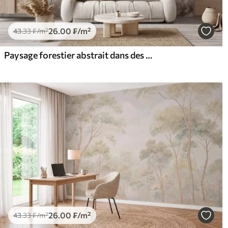
26
.00
₣
/m²
43
.33
₣
/m²
Paysage forestier abstrait dans des tons beige fumé, créant une impression de profondeur
26
.00
₣
/m²
43
.33
₣
/m²