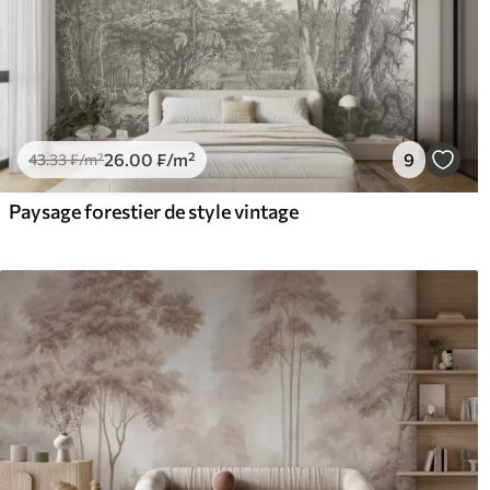
26
.00
₣
/m²
9
43
.33
₣
/m²
Paysage forestier de style vintage