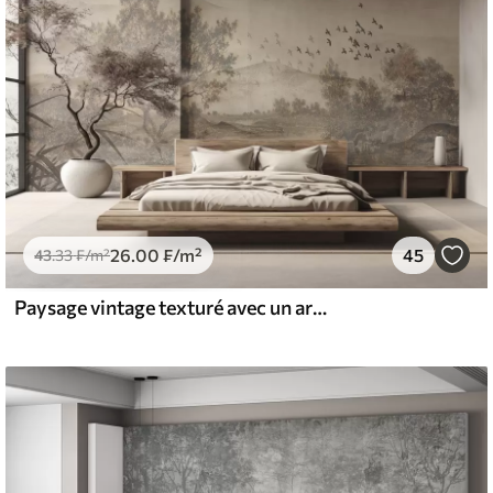
26
.00
₣
/m²
45
43
.33
₣
/m²
Paysage vintage texturé avec un arbre près d'une rivière et un ciel nuageux, art de la nature en tons sépia