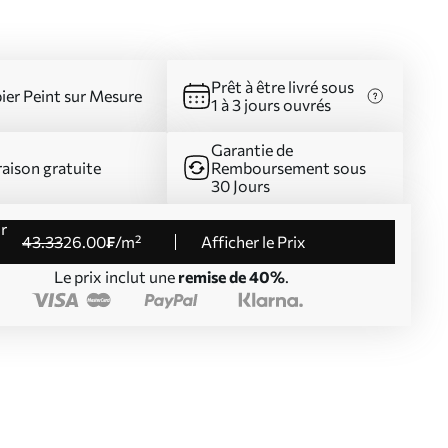
Prêt à être livré sous
ier Peint sur Mesure
1 à 3 jours ouvrés
Garantie de
raison gratuite
Remboursement sous
30 Jours
43
.33
26
.00
₣
/m²
Afficher le Prix
Le prix inclut une
remise de 40%
.