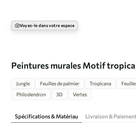
Voyez-le dans votre espace
Peintures murales Motif tropica
verts tropicaux et feuilles de ba
Jungle
Feuilles de palmier
Tropicana
Feuill
Philodendron
3D
Vertes
Spécifications & Matériau
Livraison & Paiemen