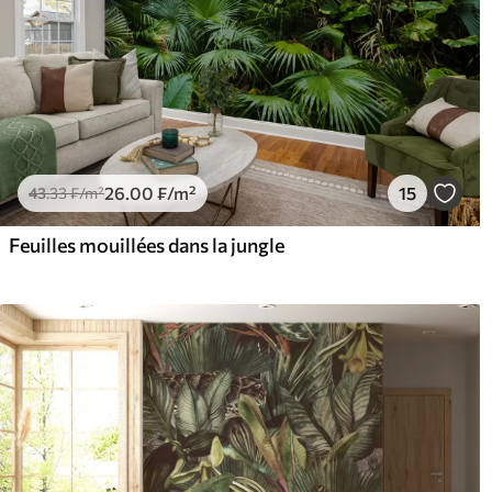
26
.00
₣
/m²
15
43
.33
₣
/m²
Feuilles mouillées dans la jungle