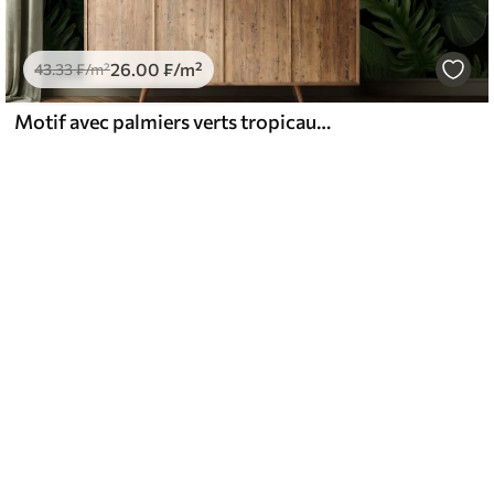
26
.00
₣
/m²
43
.33
₣
/m²
Motif avec palmiers verts tropicaux, taro et feuilles de bananier