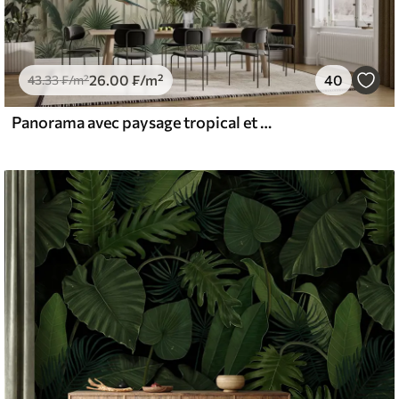
26
.00
₣
/m²
40
43
.33
₣
/m²
Panorama avec paysage tropical et oiseaux