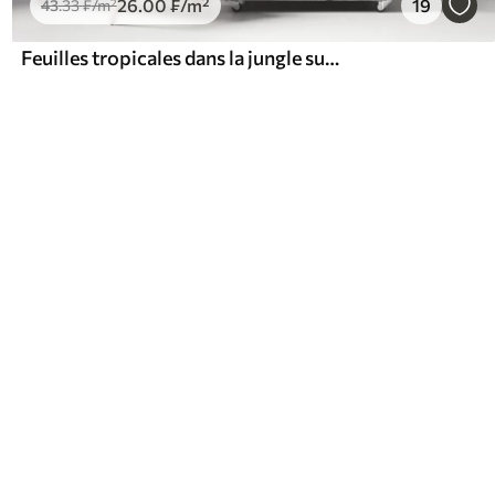
26
.00
₣
/m²
19
43
.33
₣
/m²
Feuilles tropicales dans la jungle sur fond de brouillard aquarelle humide