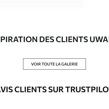
riaux de haute qualité, chacun adapté à des
rents. De plus amples informations sont
rs du processus de personnalisation.
SPIRATION DES CLIENTS UWA
VOIR TOUTE LA GALERIE
ré en rouleaux jusqu’à 50 cm de large.
VIS CLIENTS SUR TRUSTPIL
e pour papier peint disponibles.
nge. Les papiers peints avec Vernis