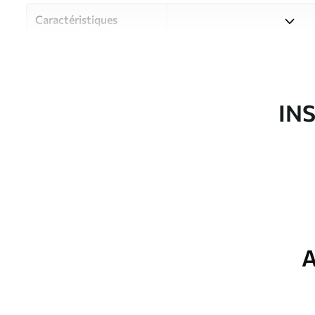
Caractéristiques
Matériau
Choisissez parmi trois maté
pièces et des budgets diffé
disponibles ci-dessous ou lo
IN
Auteur
Studio de design Uwalls
Article du produit
u94341
Finition
Semi-mate
Production
Imprimé sur commande et liv
A
Options
Vernis protecteur et/ou coll
supplémentaires
Entretien
Nettoyage doux avec une épo