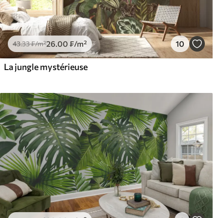
26
.00
₣
/m²
10
43
.33
₣
/m²
La jungle mystérieuse