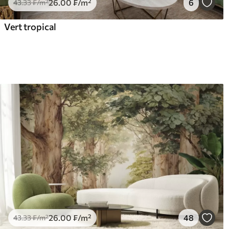
26
.00
₣
/m²
6
43
.33
₣
/m²
Vert tropical
26
.00
₣
/m²
48
43
.33
₣
/m²