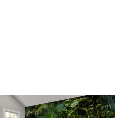
protecteur être nettoyés à l
Méthode d'application
Application transparente
Description des matériaux
Standard
Pr
43
.33
55
.
26
.00
₣
/m²
Vinyle Premium
Pee
63
.33
80
.
38
.00
₣
/m²