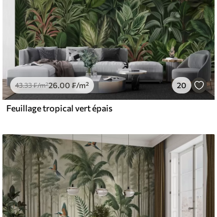
26
.00
₣
/m²
20
43
.33
₣
/m²
Feuillage tropical vert épais