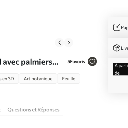
Pap
Liv
l avec palmiers
5
Favoris
à partir
nanier Nr. u94341
de
es en 3D
Art botanique
Feuille
t
Questions et Réponses