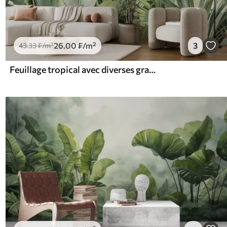
26
.00
₣
/m²
3
43
.33
₣
/m²
Feuillage tropical avec diverses grandes feuilles vertes, y compris des feuilles de bananier, des feuilles de palmier et d'autres espèces de plantes exotiques