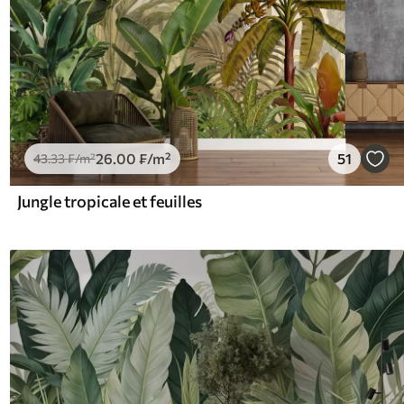
26
.00
₣
/m²
51
43
.33
₣
/m²
Jungle tropicale et feuilles