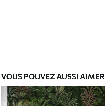
’eau.
emium
00
33
.00
₣
/m²
l and Stick
00
48
.00
₣
/m²
VOUS POUVEZ AUSSI AIMER