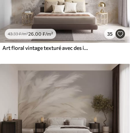
26
.00
₣
/m²
35
43
.33
₣
/m²
Art floral vintage texturé avec des illustrations délicates de fleurs et de feuilles de jardin dessinées, dans des tons pastel beige et sépia doux