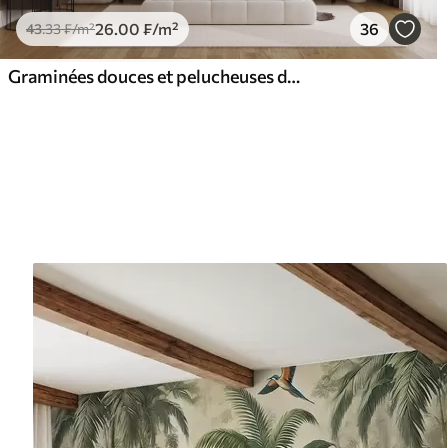
26
.00
₣
/m²
36
43
.33
₣
/m²
Graminées douces et pelucheuses dans les tons beige et gris