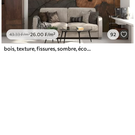
26
.00
₣
/m²
92
43
.33
₣
/m²
bois, texture, fissures, sombre, écorce, surface