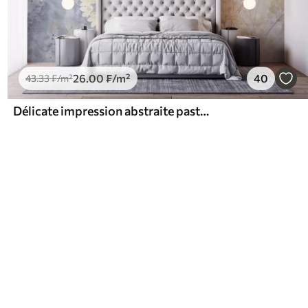
26
.00
₣
/m²
40
43
.33
₣
/m²
Délicate impression abstraite pastel de fleurs blanches sur fond flou, douce et éthérée