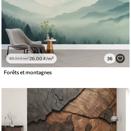
26
.00
₣
/m²
36
43
.33
₣
/m²
Forêts et montagnes