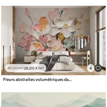
26
.00
₣
/m²
4
43
.33
₣
/m²
Fleurs abstraites volumétriques dans le style de la peinture à l'huile