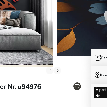
Pap
Liv
ier Nr. u94976
à partir
de