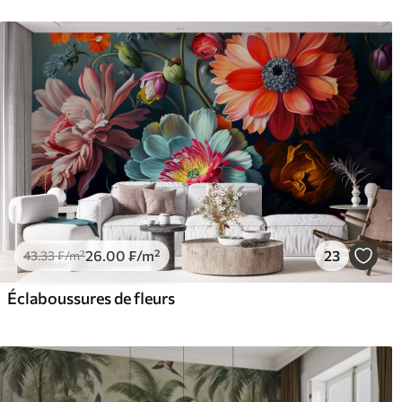
26
.00
₣
/m²
23
43
.33
₣
/m²
Éclaboussures de fleurs