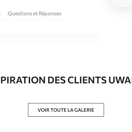
t
Questions et Réponses
riaux de haute qualité, chacun adapté à des
rents. De plus amples informations sont
rs du processus de personnalisation.
SPIRATION DES CLIENTS UWA
VOIR TOUTE LA GALERIE
ré en rouleaux jusqu’à 50 cm de large.
e pour papier peint disponibles.