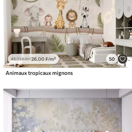
26
.00
₣
/m²
50
43
.33
₣
/m²
Animaux tropicaux mignons