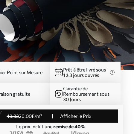
Prêt à être livré sous
ier Peint sur Mesure
1 à 3 jours ouvrés
Garantie de
raison gratuite
Remboursement sous
30 Jours
43
.33
26
.00
₣
/m²
Afficher le Prix
Le prix inclut une
remise de 40%
.