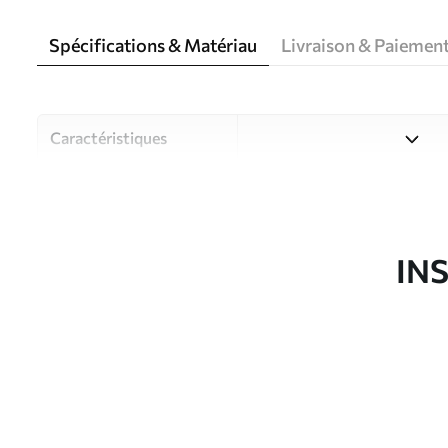
Spécifications & Matériau
Livraison & Paiemen
Caractéristiques
Matériau
Choisissez parmi trois maté
pièces et des budgets diffé
disponibles ci-dessous ou lo
IN
Auteur
Studio de design Uwalls
Article du produit
u94976
Production
Imprimé sur commande et liv
Options
Vernis protecteur et/ou coll