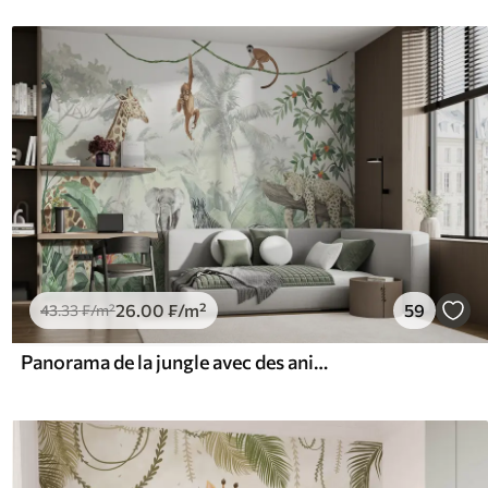
26
.00
₣
/m²
59
43
.33
₣
/m²
Panorama de la jungle avec des animaux