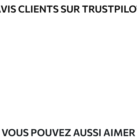
VIS CLIENTS SUR TRUSTPIL
nge. Les papiers peints avec Vernis
’eau.
emium
00
33
.00
₣
/m²
l and Stick
00
48
.00
₣
/m²
VOUS POUVEZ AUSSI AIMER