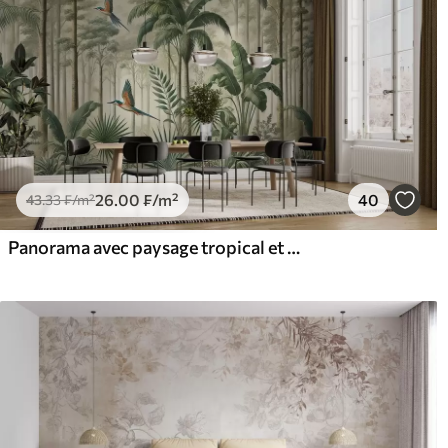
26
.00
₣
/m²
40
43
.33
₣
/m²
Panorama avec paysage tropical et oiseaux