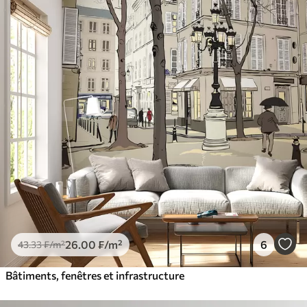
26
.00
₣
/m²
6
43
.33
₣
/m²
Bâtiments, fenêtres et infrastructure