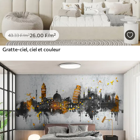
26
.00
₣
/m²
43
.33
₣
/m²
Gratte-ciel, ciel et couleur