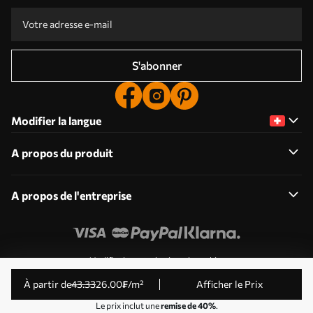
S'abonner
Modifier la langue
A propos du produit
A propos de l'entreprise
Modifier les autorisations de cookies
© 2011-2026 Uwalls . Tous droits réservés. Exploité par
à partir de
43
.33
26
.00
₣
/m²
Afficher le Prix
KLW Sp. z o.o. Numéro de TVA : PL9223057591.
Le prix inclut une
remise de 40%
.