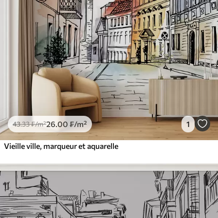
26
.00
₣
/m²
1
43
.33
₣
/m²
Vieille ville, marqueur et aquarelle