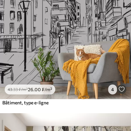
26
.00
₣
/m²
4
43
.33
₣
/m²
Bâtiment, type e-ligne