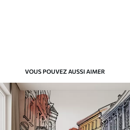
Standard
43
.33
26
.00
₣
/m²
Premium
55
.00
33
.00
₣
/m²
Vinyle Premium
63
.33
38
.00
₣
/m²
VOUS POUVEZ AUSSI AIMER
Peel and Stick
80
.00
48
.00
₣
/m²