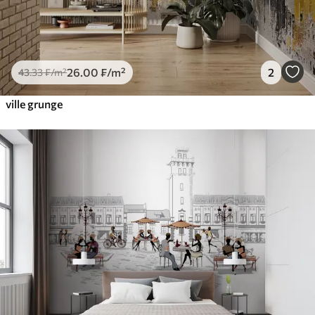
26
.00
₣
/m²
2
43
.33
₣
/m²
ville grunge