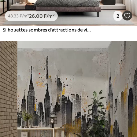
26
.00
₣
/m²
2
43
.33
₣
/m²
Silhouettes sombres d'attractions de villes célèbres