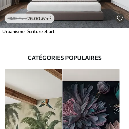
26
.00
₣
/m²
43
.33
₣
/m²
Urbanisme, écriture et art
CATÉGORIES POPULAIRES