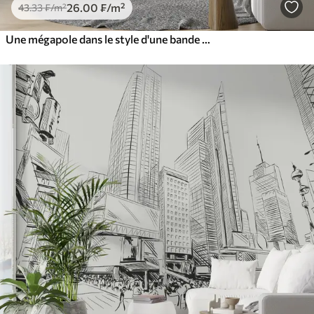
26
.00
₣
/m²
43
.33
₣
/m²
Une mégapole dans le style d'une bande dessinée