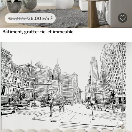
26
.00
₣
/m²
43
.33
₣
/m²
Bâtiment, gratte-ciel et immeuble