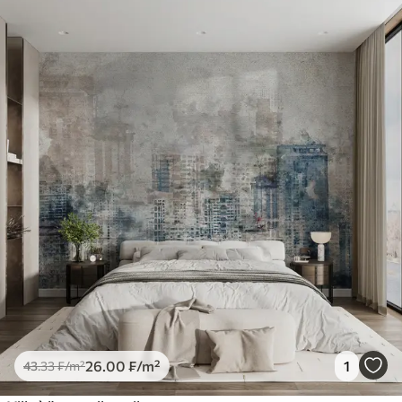
26
.00
₣
/m²
1
43
.33
₣
/m²