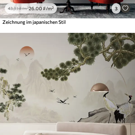
26
.00
₣
/m²
3
43
.33
₣
/m²
Zeichnung im japanischen Stil