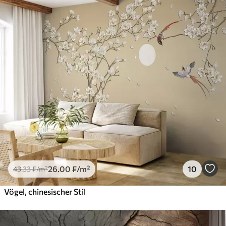
26
.00
₣
/m²
10
43
.33
₣
/m²
Vögel, chinesischer Stil