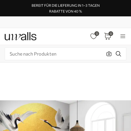
BEREIT FÜR DIE LIEFERUNG IN 1–3 TAGEN
RABATTE VON 40 %
0
0