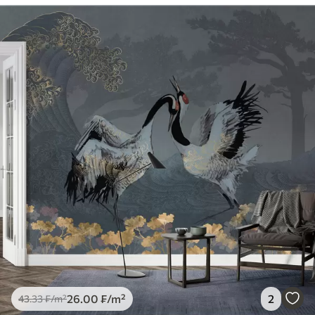
80
.00
48
.00
₣
/m²
26
.00
₣
/m²
2
43
.33
₣
/m²