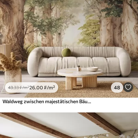
26
.00
₣
/m²
48
43
.33
₣
/m²
Waldweg zwischen majestätischen Bäumen im Aquarellstil