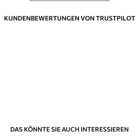
können mit Wasser gereinigt werden.
KUNDENBEWERTUNGEN VON TRUSTPILOT
Verlegemethode
Nahtlose Anwendung
Beschreibung der Materialien
Standard
43
.33
26
.00
₣
/m²
Premium
55
.00
33
.00
₣
/m²
Premium-Vinyl
63
.33
38
.00
₣
/m²
DAS KÖNNTE SIE AUCH INTERESSIEREN
Peel and Stick