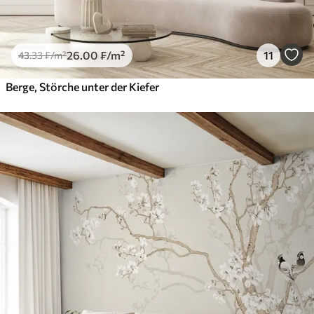
26
.00
₣
/m²
11
43
.33
₣
/m²
Berge, Störche unter der Kiefer