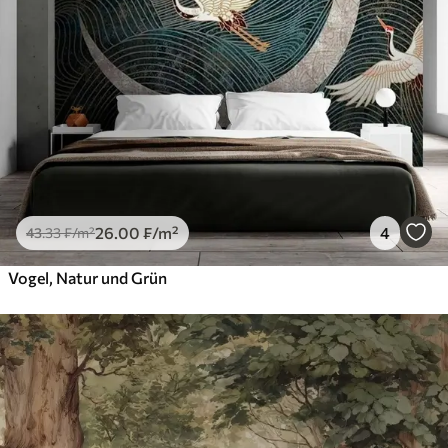
26
.00
₣
/m²
4
43
.33
₣
/m²
Vogel, Natur und Grün