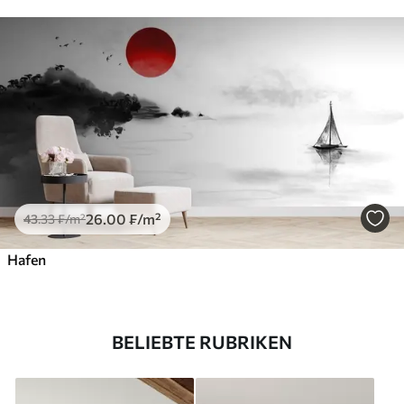
26
.00
₣
/m²
43
.33
₣
/m²
Hafen
BELIEBTE RUBRIKEN