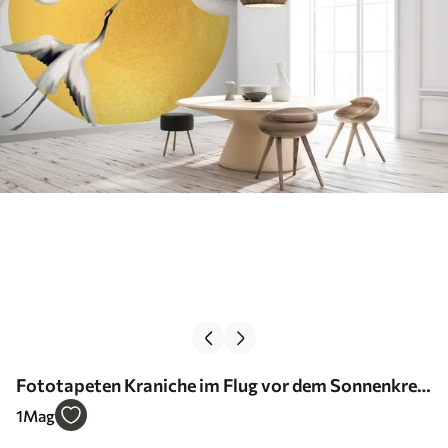
Fototapeten Kraniche im Flug vor dem Sonnenkreis
Nr. u79625
1
Mag