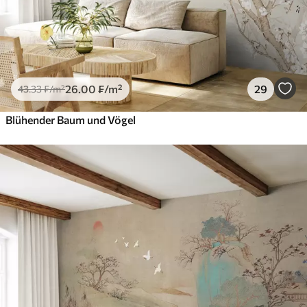
26
.00
₣
/m²
29
43
.33
₣
/m²
Blühender Baum und Vögel