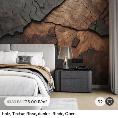
26
.00
₣
/m²
92
43
.33
₣
/m²
holz, Textur, Risse, dunkel, Rinde, Oberfläche