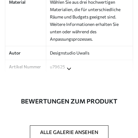
Material
Wählen Sie aus drei hochwertigen
Materialien, die für unterschiedliche
Räume und Budgets geeignet sind.
Weitere Informationen erhalten Sie
unten oder während des
Anpassungsprozesses.
Autor
Designstudio Uwalls
Artikel Nummer
u79625
Produktion
Auf Bestellung gedruckt und in Rollen
bis zu 50 cm Breite geliefert.
BEWERTUNGEN ZUM PRODUKT
Zusätzlich
Erhältlich mit Lackbeschichtung
und/oder Tapetenkleber.
Reinigung
Kann vorsichtig mit einem weichen
Schwamm gereinigt werden.
ALLE GALERIE ANSEHEN
Fototapeten mit Lackbeschichtung