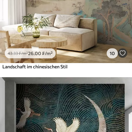
26
.00
₣
/m²
10
43
.33
₣
/m²
Landschaft im chinesischen Stil