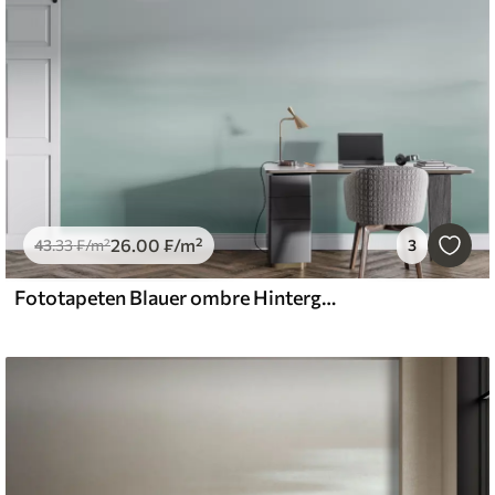
26
.00
₣
/m²
43
.33
₣
/m²
3
Fototapeten Blauer ombre Hintergrund