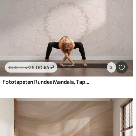
26
.00
₣
/m²
43
.33
₣
/m²
2
Fototapeten Rundes Mandala, Tapete für den Yogaraum oder zur Harmonisierung des persönlichen Raums. Wandmandala in warmen Pastellfarben auf einem strukturierten unregelmäßigen Hintergrund