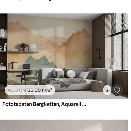
26
.00
₣
/m²
43
.33
₣
/m²
2
Fototapeten Bergketten, Aquarell Vintage, rosa, blau und gelb