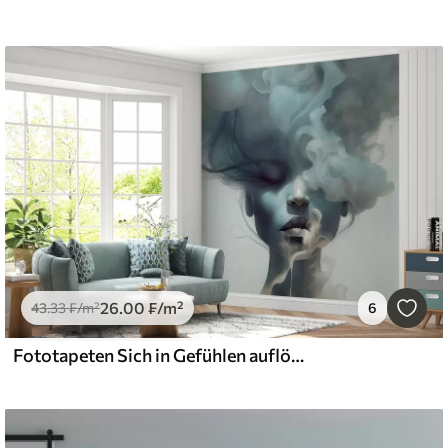
26
.00
₣
/m²
43
.33
₣
/m²
6
Fototapeten Sich in Gefühlen auflösen