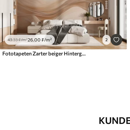
26
.00
₣
/m²
43
.33
₣
/m²
2
Fototapeten Zarter beiger Hintergrund
KUNDE