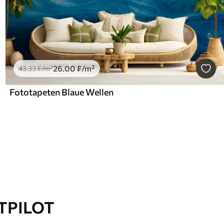
26
.00
₣
/m²
43
.33
₣
/m²
Fototapeten Blaue Wellen
TPILOT