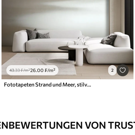
26
.00
₣
/m²
43
.33
₣
/m²
2
Fototapeten Strand und Meer, stilvoller Minimalismus und Loft
NBEWERTUNGEN VON TRUS