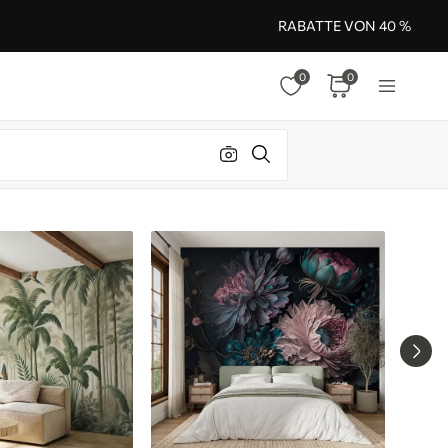
RABATTE VON 40 %
0
0