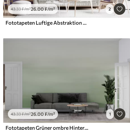
26
.00
₣
/m²
43
.33
₣
/m²
2
Fototapeten Luftige Abstraktion mit durchscheinenden Wellen in einer rosa-lila Farbpalette
26
.00
₣
/m²
43
.33
₣
/m²
1
Fototapeten Grüner ombre Hintergrund