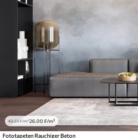
26
.00
₣
/m²
43
.33
₣
/m²
Fototapeten Rauchiger Beton