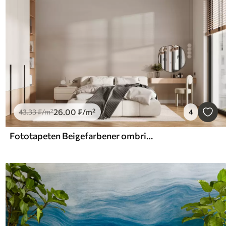
26
.00
₣
/m²
43
.33
₣
/m²
4
Fototapeten Beigefarbener ombrierter Hintergrund