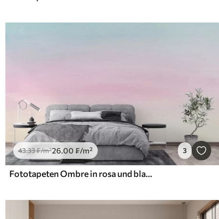
26
.00
₣
/m²
43
.33
₣
/m²
3
Fototapeten Ombre in rosa und blauem Stil