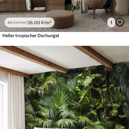
26
.00
₣
/m²
1
43
.33
₣
/m²
Heller tropischer Dschungel