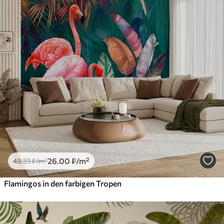
26
.00
₣
/m²
43
.33
₣
/m²
Flamingos in den farbigen Tropen