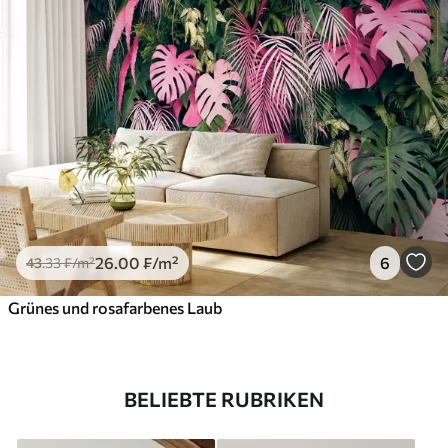
26
.00
₣
/m²
6
43
.33
₣
/m²
Grünes und rosafarbenes Laub
BELIEBTE RUBRIKEN