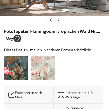
Fototapeten Flamingos im tropischen Wald Nr.
u21344
1
Mag
Dieses Design ist auch in anderen Farben erhältlich:
Fototapeten nach
Lieferbereit in 1–3
Maß
Werktagen
Politique de