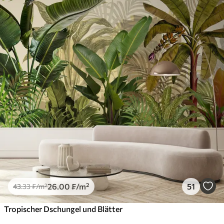
26
.00
₣
/m²
51
43
.33
₣
/m²
Tropischer Dschungel und Blätter