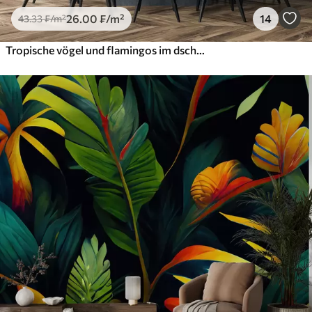
26
.00
₣
/m²
14
43
.33
₣
/m²
Tropische vögel und flamingos im dschungel