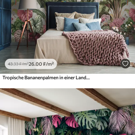
26
.00
₣
/m²
43
.33
₣
/m²
Tropische Bananenpalmen in einer Landschaft mit Aras und Schmetterlingen im Vintage-Stil