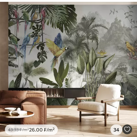
26
.00
₣
/m²
34
43
.33
₣
/m²