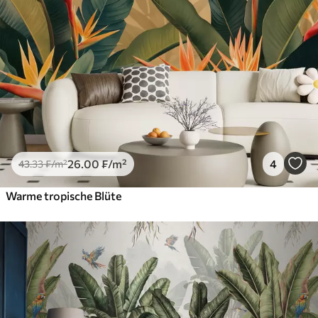
26
.00
₣
/m²
4
43
.33
₣
/m²
Warme tropische Blüte