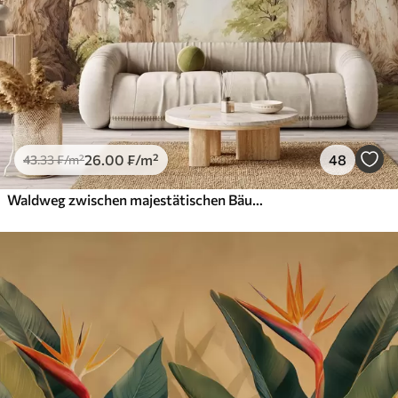
26
.00
₣
/m²
48
43
.33
₣
/m²
Waldweg zwischen majestätischen Bäumen im Aquarellstil