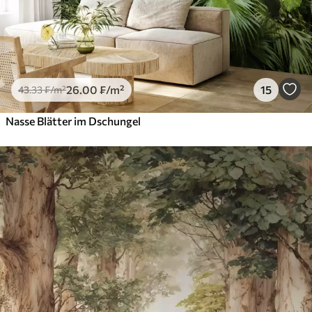
26
.00
₣
/m²
15
43
.33
₣
/m²
Nasse Blätter im Dschungel