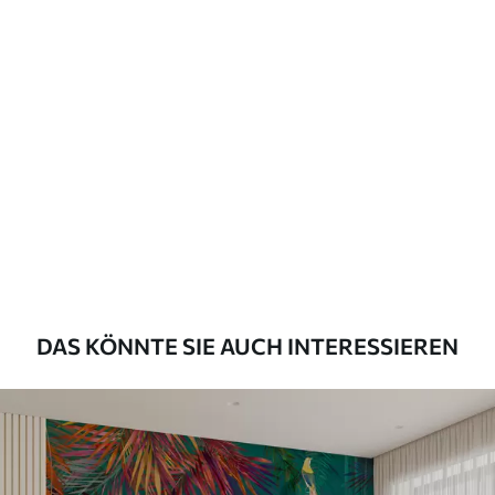
Beschreibung der Materialien
Standard
43
.33
26
.00
₣
/m²
Premium
55
.00
33
.00
₣
/m²
Premium-Vinyl
63
.33
38
.00
₣
/m²
DAS KÖNNTE SIE AUCH INTERESSIEREN
Peel and Stick
80
.00
48
.00
₣
/m²