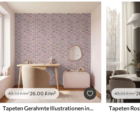
26
.00
₣
/m²
2
43
.33
₣
/m²
43
.33
₣
/m²
Tapeten Gerahmte Illustrationen in Fliederfarben