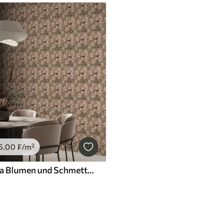
6
.00
₣
/m²
Tapeten Rosa Blumen und Schmetterlinge auf olivbeigem Hintergrund