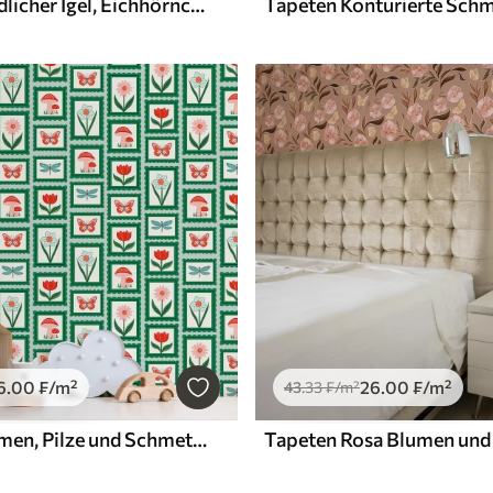
Tapeten Niedlicher Igel, Eichhörnchen, Hamster und Schmetterlinge mit Blumen in Pastellfarben
6
.00
₣
/m²
26
.00
₣
/m²
43
.33
₣
/m²
Tapeten Blumen, Pilze und Schmetterlinge in einem Bilderrahmen