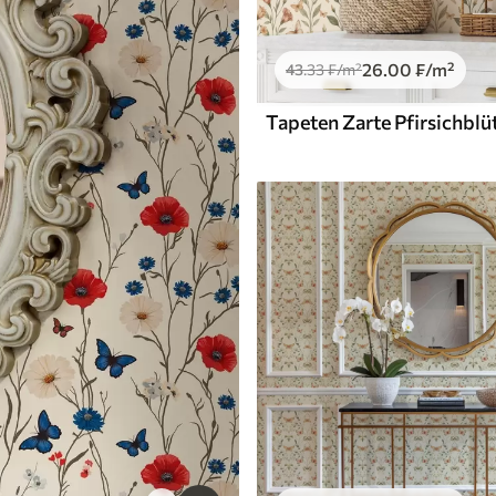
26
.00
₣
/m²
43
.33
₣
/m²