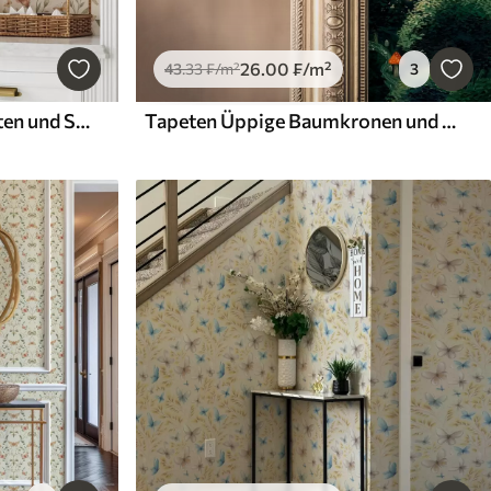
26
.00
₣
/m²
43
.33
₣
/m²
3
Tapeten Zarte Pfirsichblüten und Schmetterlinge auf warmem Cremehintergrund
Tapeten Üppige Baumkronen und bunte Pilze