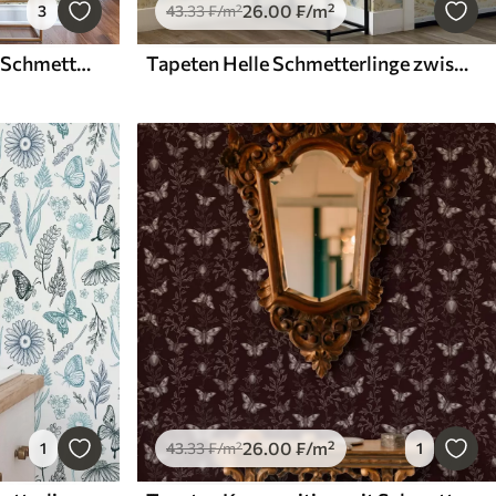
26
.00
₣
/m²
3
43
.33
₣
/m²
Tapeten Komposition aus Schmetterlingen und Blättern
Tapeten Helle Schmetterlinge zwischen gelben Blättern auf hellem Hintergrund
26
.00
₣
/m²
1
43
.33
₣
/m²
1