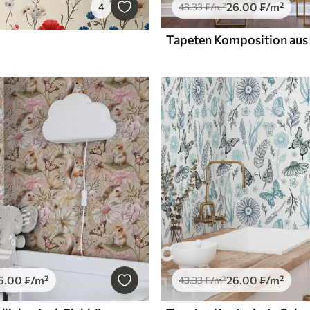
26
.00
₣
/m²
4
43
.33
₣
/m²
6
.00
₣
/m²
26
.00
₣
/m²
43
.33
₣
/m²