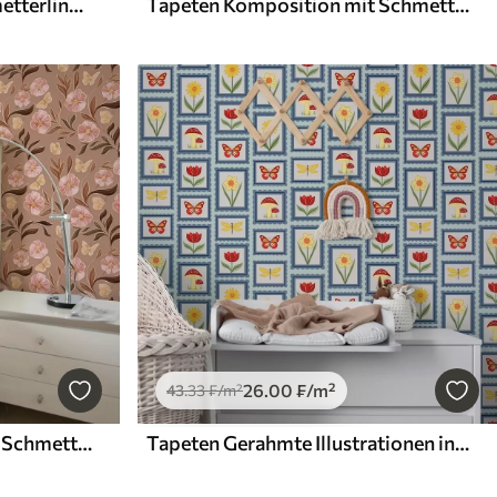
Tapeten Konturierte Schmetterlinge und Blumen in Blau- und Blautönen
Tapeten Komposition mit Schmetterlingen, Blättern und Insekten auf dunklem Hintergrund
26
.00
₣
/m²
43
.33
₣
/m²
Tapeten Rosa Blumen und Schmetterlinge auf einem warmen braunen Hintergrund
Tapeten Gerahmte Illustrationen in Blautönen