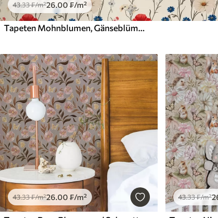
26
.00
₣
/m²
43
.33
₣
/m²
Tapeten Mohnblumen, Gänseblümchen und Schmetterlinge auf weißem Hintergrund
26
.00
₣
/m²
2
43
.33
₣
/m²
43
.33
₣
/m²