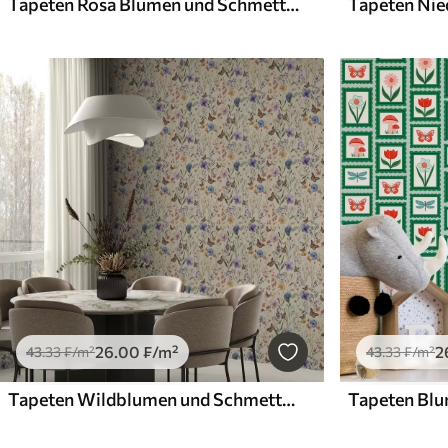
Tapeten Rosa Blumen und Schmetterlinge auf grau-beigem Hintergrund
26
.00
₣
/m²
2
43
.33
₣
/m²
43
.33
₣
/m²
Tapeten Wildblumen und Schmetterlinge im weichen Aquarellstil