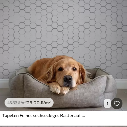
26
.00
₣
/m²
43
.33
₣
/m²
1
Tapeten Feines sechseckiges Raster auf hellgrauem strukturiertem Hintergrund