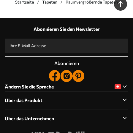
Startseite
Tapeten
Raumvergrößernde Tapeten
Unsere Vorteile
Antworten:
1
Abonnieren Sie den Newsletter
Produktion nach individuellen Größen
Nehmen Sie an der Ferienaktion 2025 teil und erhalten Sie einen Rabatt
Kostenlose professionelle Fotobearbeitung
Promo-Codes mit Rabatten zu bestellen!
Abonnieren
Ändern Sie die Sprache
Über das Produkt
Über das Unternehmen