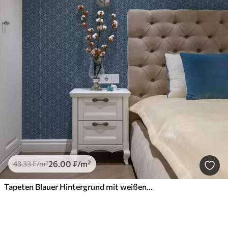
26
.00
₣
/m²
43
.33
₣
/m²
Tapeten Blauer Hintergrund mit weißen linearen Würfeln in einem Raster