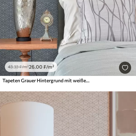
26
.00
₣
/m²
43
.33
₣
/m²
Tapeten Grauer Hintergrund mit weißen dreidimensionalen Würfeln in einem Raster