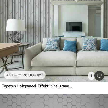
26
.00
₣
/m²
43
.33
₣
/m²
1
Tapeten Holzpaneel-Effekt in hellgrauer Farbe