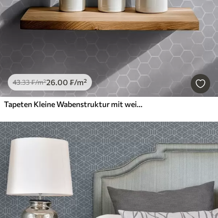
26
.00
₣
/m²
43
.33
₣
/m²
Tapeten Kleine Wabenstruktur mit weichen Konturen