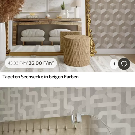
26
.00
₣
/m²
43
.33
₣
/m²
1
Tapeten Sechsecke in beigen Farben