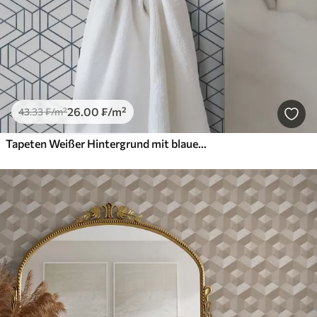
26
.00
₣
/m²
43
.33
₣
/m²
Tapeten Weißer Hintergrund mit blauen dreidimensionalen geometrischen Würfeln