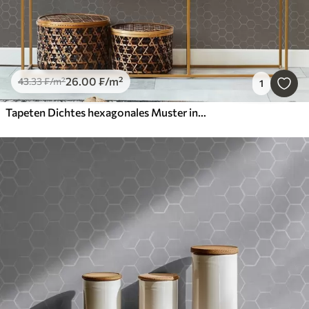
26
.00
₣
/m²
43
.33
₣
/m²
1
Tapeten Dichtes hexagonales Muster in sanften Grautönen