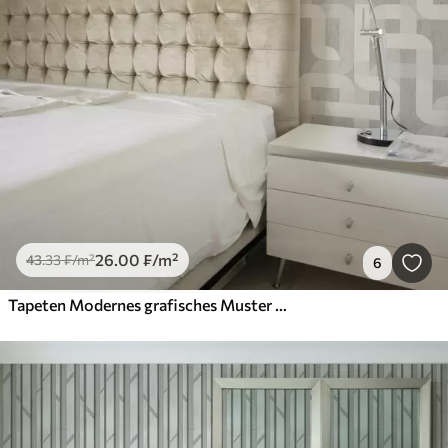
26
.00
₣
/m²
43
.33
₣
/m²
6
Tapeten Modernes grafisches Muster mit geschwungenen Linien