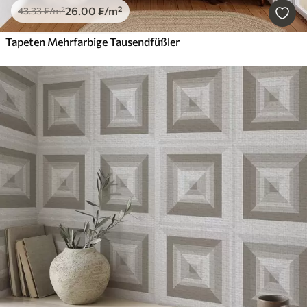
26
.00
₣
/m²
43
.33
₣
/m²
Tapeten Mehrfarbige Tausendfüßler