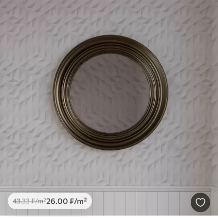
26
.00
₣
/m²
43
.33
₣
/m²