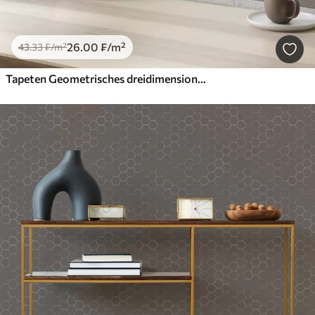
26
.00
₣
/m²
43
.33
₣
/m²
Tapeten Geometrisches dreidimensionales Muster in Grau und Beige