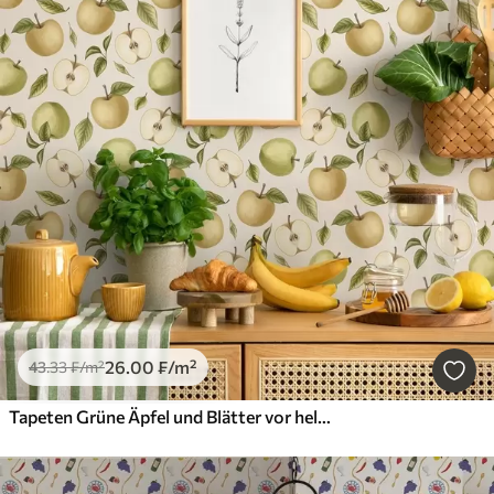
26
.00
₣
/m²
43
.33
₣
/m²
Tapeten Grüne Äpfel und Blätter vor hellem Hintergrund