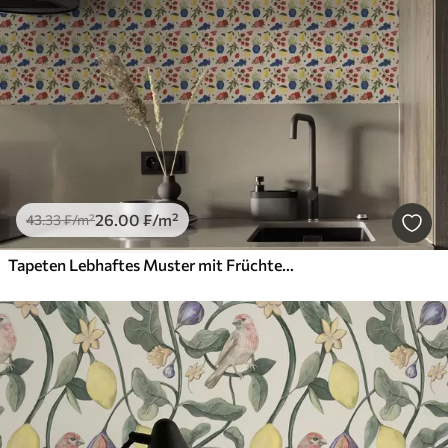
26
.00
₣
/m²
43
.33
₣
/m²
Tapeten Lebhaftes Muster mit Früchten, Zweigen und Vasen