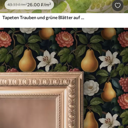
26
.00
₣
/m²
43
.33
₣
/m²
Tapeten Trauben und grüne Blätter auf hellem Hintergrund