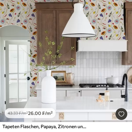
26
.00
₣
/m²
43
.33
₣
/m²
Tapeten Flaschen, Papaya, Zitronen und Gewürze vor hellem Hintergrund