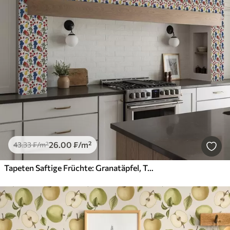
26
.00
₣
/m²
43
.33
₣
/m²
Tapeten Saftige Früchte: Granatäpfel, Trauben, Birnen auf weißem Hintergrund