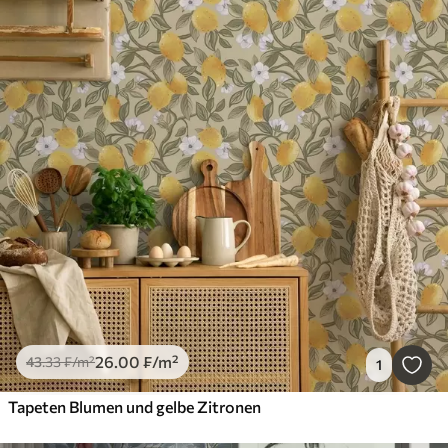
26
.00
₣
/m²
43
.33
₣
/m²
1
Tapeten Blumen und gelbe Zitronen