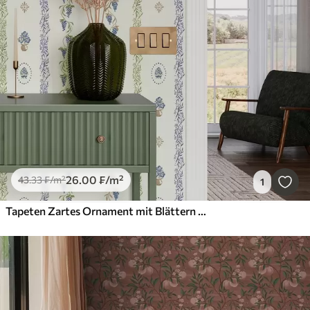
26
.00
₣
/m²
43
.33
₣
/m²
1
Tapeten Zartes Ornament mit Blättern und Trauben