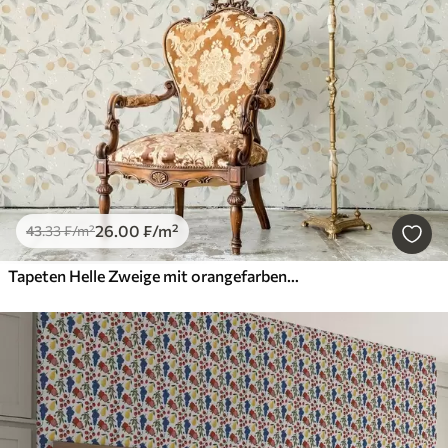
26
.00
₣
/m²
43
.33
₣
/m²
Tapeten Helle Zweige mit orangefarbenen Beeren