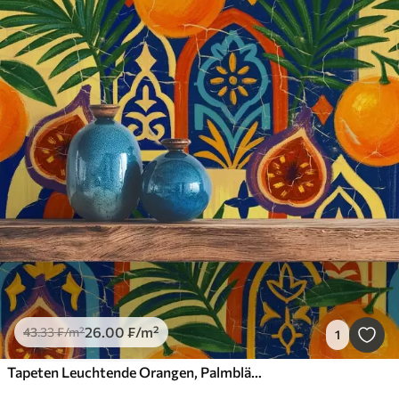
26
.00
₣
/m²
43
.33
₣
/m²
1
Tapeten Leuchtende Orangen, Palmblätter und marokkanische Bögen