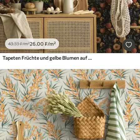
26
.00
₣
/m²
43
.33
₣
/m²
Tapeten Früchte und gelbe Blumen auf dunklem botanischem Hintergrund