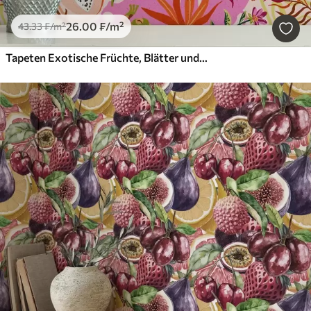
26
.00
₣
/m²
43
.33
₣
/m²
Tapeten Exotische Früchte, Blätter und Chamäleons in einem tropischen Stil