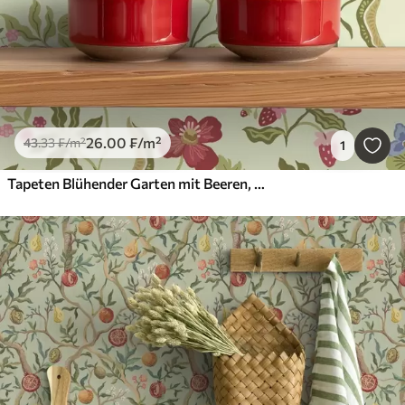
26
.00
₣
/m²
43
.33
₣
/m²
1
Tapeten Blühender Garten mit Beeren, Trauben und Wildblumen