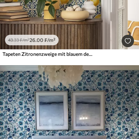
26
.00
₣
/m²
43
.33
₣
/m²
Tapeten Zitronenzweige mit blauem dekorativem Hintergrund