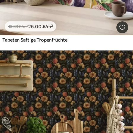
26
.00
₣
/m²
43
.33
₣
/m²
Tapeten Saftige Tropenfrüchte