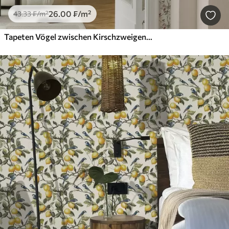
26
.00
₣
/m²
43
.33
₣
/m²
Tapeten Vögel zwischen Kirschzweigen mit roten Beeren