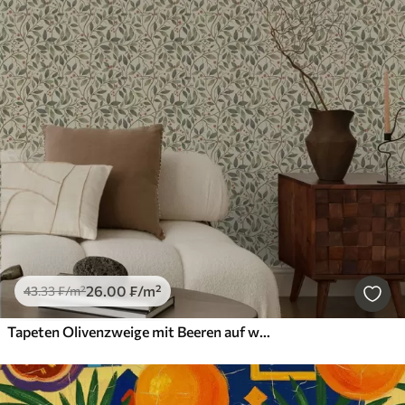
26
.00
₣
/m²
43
.33
₣
/m²
Tapeten Olivenzweige mit Beeren auf warmem, hellem Hintergrund