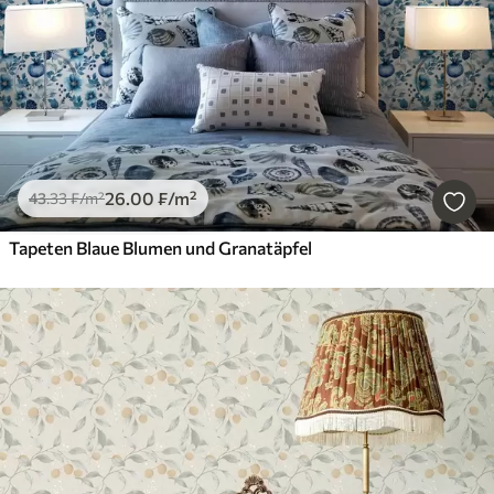
26
.00
₣
/m²
43
.33
₣
/m²
Tapeten Blaue Blumen und Granatäpfel