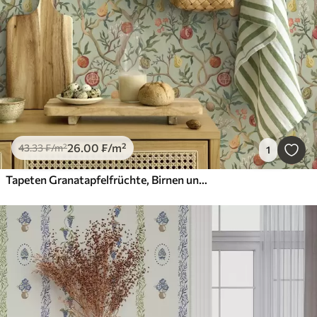
26
.00
₣
/m²
43
.33
₣
/m²
1
Tapeten Granatapfelfrüchte, Birnen und Blumen auf einem blassgrünen Hintergrund