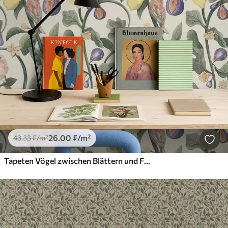
26
.00
₣
/m²
43
.33
₣
/m²
Tapeten Vögel zwischen Blättern und Früchten