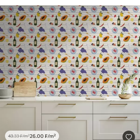
26
.00
₣
/m²
43
.33
₣
/m²