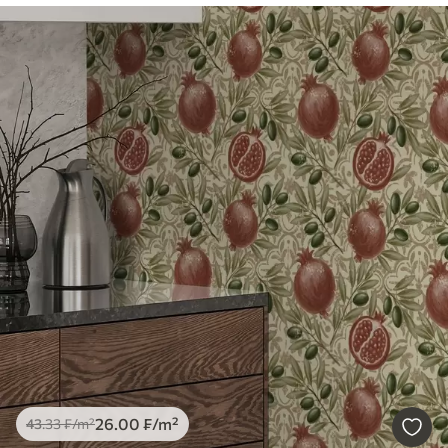
26
.00
₣
/m²
43
.33
₣
/m²