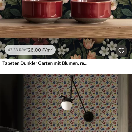
26
.00
₣
/m²
43
.33
₣
/m²
Tapeten Dunkler Garten mit Blumen, reifen Äpfeln und Beeren