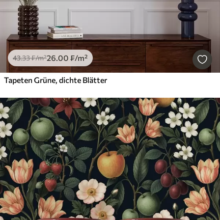
26
.00
₣
/m²
43
.33
₣
/m²
Tapeten Grüne, dichte Blätter