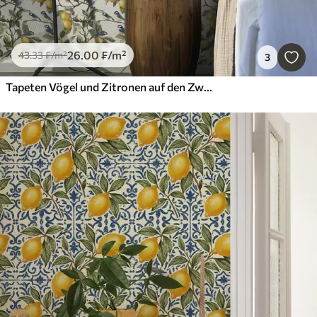
26
.00
₣
/m²
43
.33
₣
/m²
3
Tapeten Vögel und Zitronen auf den Zweigen, botanische Aquarellzeichnung