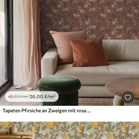
26
.00
₣
/m²
43
.33
₣
/m²
Tapeten Pfirsiche an Zweigen mit rosa Blüten, terrakottafarbener Boden