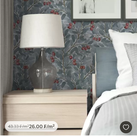
26
.00
₣
/m²
43
.33
₣
/m²