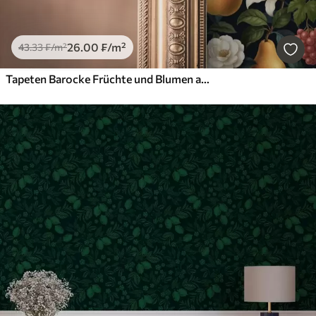
26
.00
₣
/m²
43
.33
₣
/m²
Tapeten Barocke Früchte und Blumen auf einem dramatischen dunklen Hintergrund