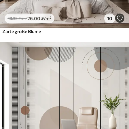
26
.00
₣
/m²
10
43
.33
₣
/m²
Zarte große Blume