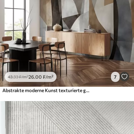
26
.00
₣
/m²
7
43
.33
₣
/m²
Abstrakte moderne Kunst texturierte geometrische Formen in Braun-, Grau- und Beigetönen