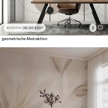
26
.00
₣
/m²
2
43
.33
₣
/m²
geometrische Abstraktion