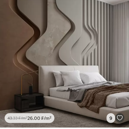
26
.00
₣
/m²
9
43
.33
₣
/m²