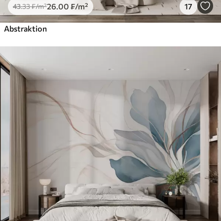
26
.00
₣
/m²
17
43
.33
₣
/m²
Abstraktion