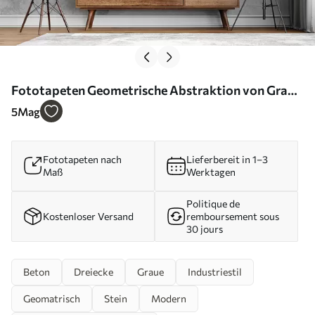
Fototapeten Geometrische Abstraktion von Grau
Nr. u74057
5
Mag
Fototapeten nach
Lieferbereit in 1–3
Maß
Werktagen
Politique de
Kostenloser Versand
remboursement sous
30 jours
Beton
Dreiecke
Graue
Industriestil
Geomatrisch
Stein
Modern