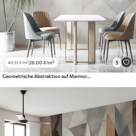
26
.00
₣
/m²
5
43
.33
₣
/m²
Geometrische Abstraktion auf Marmorhintergrund in Pastellfarben