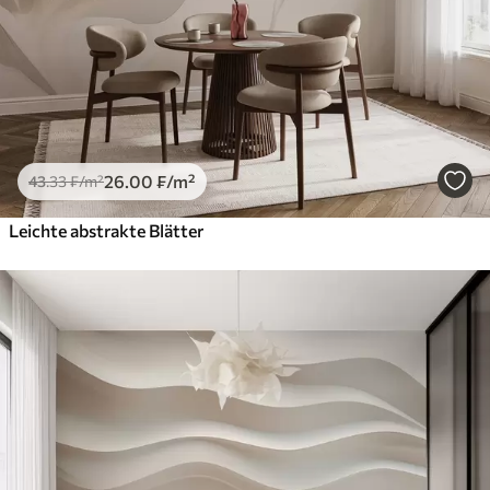
26
.00
₣
/m²
43
.33
₣
/m²
Leichte abstrakte Blätter