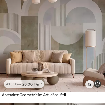
26
.00
₣
/m²
12
43
.33
₣
/m²
Abstrakte Geometrie im Art-déco-Stil mit Retro-Effekt