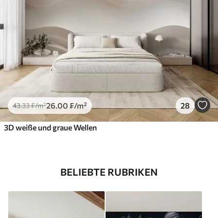
26
.00
₣
/m²
28
43
.33
₣
/m²
3D weiße und graue Wellen
BELIEBTE RUBRIKEN