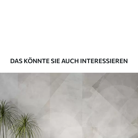
Premium
55
.00
33
.00
₣
/m²
Premium-Vinyl
63
.33
38
.00
₣
/m²
DAS KÖNNTE SIE AUCH INTERESSIEREN
Peel and Stick
80
.00
48
.00
₣
/m²