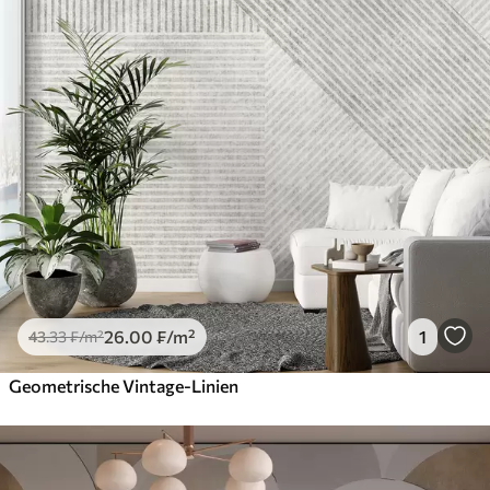
26
.00
₣
/m²
1
43
.33
₣
/m²
Geometrische Vintage-Linien