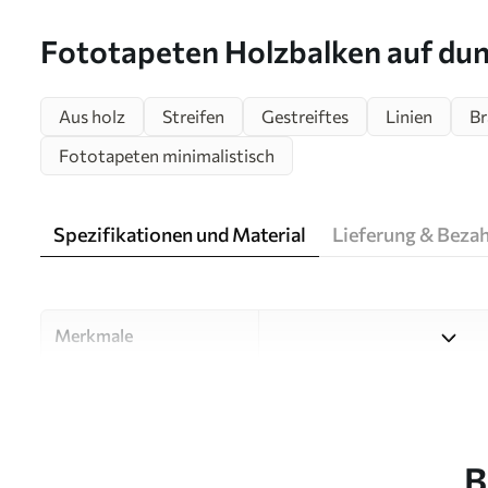
Fototapeten Holzbalken auf du
Nr. u73670
Aus holz
Streifen
Gestreiftes
Linien
Br
Fototapeten minimalistisch
Spezifikationen und Material
Lieferung & Beza
Merkmale
Material
Wählen Sie aus drei hochwert
Räume und Budgets geeignet
unten oder während des An
B