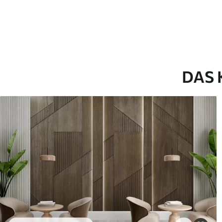
Premium-Vinyl
Pee
63
.33
80
.
38
.00
₣
/m²
DAS 