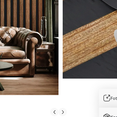
Fot
Kos