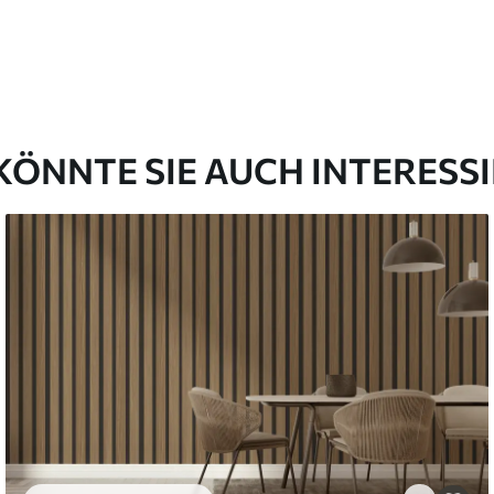
l and Stick
00
48
.00
₣
/m²
KÖNNTE SIE AUCH INTERESS