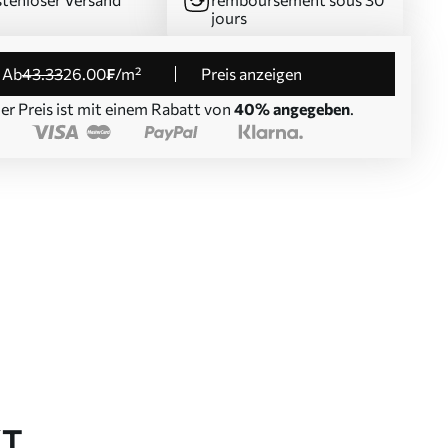
jours
ab
43
.33
26
.00
₣
/m²
Preis anzeigen
er Preis ist mit einem Rabatt von
40% angegeben
.
KT