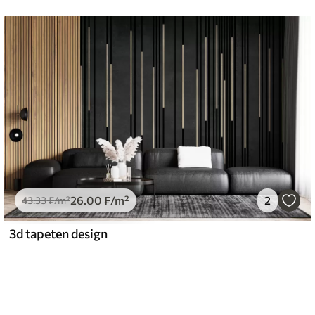
26
.00
₣
/m²
2
43
.33
₣
/m²
3d tapeten design