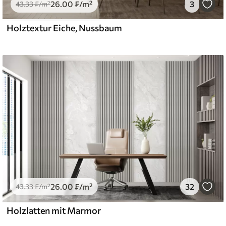
26
.00
₣
/m²
3
43
.33
₣
/m²
Holztextur Eiche, Nussbaum
26
.00
₣
/m²
32
43
.33
₣
/m²
Holzlatten mit Marmor