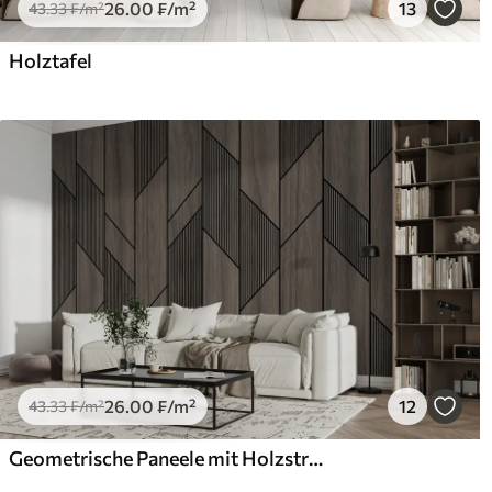
26
.00
₣
/m²
13
43
.33
₣
/m²
Holztafel
26
.00
₣
/m²
12
43
.33
₣
/m²
Geometrische Paneele mit Holzstruktur