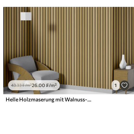
26
.00
₣
/m²
1
43
.33
₣
/m²
Helle Holzmaserung mit Walnuss-Struktur