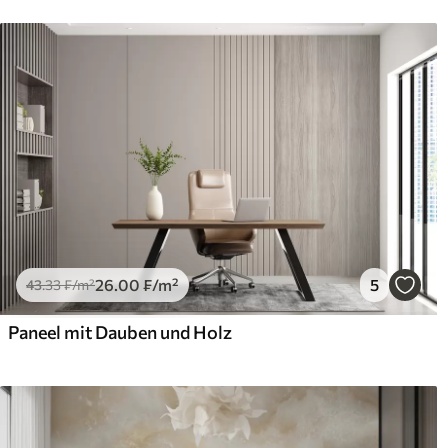
26
.00
₣
/m²
5
43
.33
₣
/m²
Paneel mit Dauben und Holz