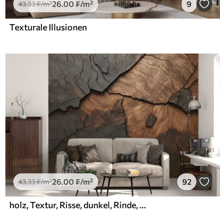
26
.00
₣
/m²
9
43
.33
₣
/m²
Texturale Illusionen
26
.00
₣
/m²
92
43
.33
₣
/m²
holz, Textur, Risse, dunkel, Rinde, Oberfläche