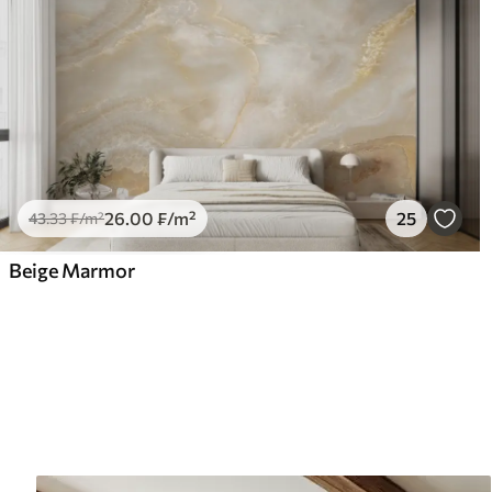
26
.00
₣
/m²
25
43
.33
₣
/m²
Beige Marmor