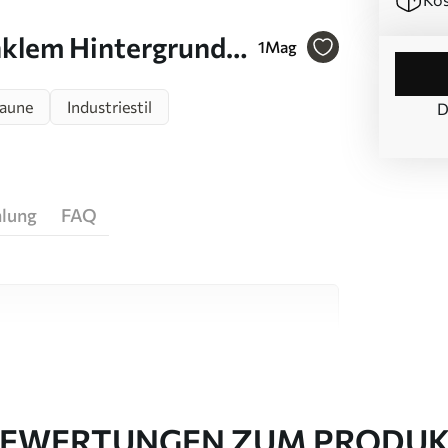
nklem Hintergrund
1
Mag
aune
Industriestil
D
hlung
FAQ
igen Materialien, die für unterschiedliche
 sind. Weitere Informationen erhalten Sie
passungsprozesses.
EWERTUNGEN ZUM PRODU