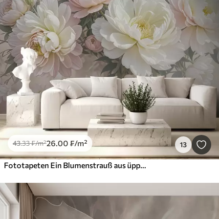
26
.00
₣
/m²
43
.33
₣
/m²
13
Fototapeten Ein Blumenstrauß aus üppigen, pastellfarbenen Pfingstrosen und anderen Blumen vor einem weichen, unscharfen Hintergrund