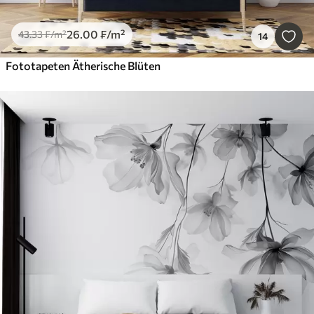
26
.00
₣
/m²
43
.33
₣
/m²
14
Fototapeten Ätherische Blüten