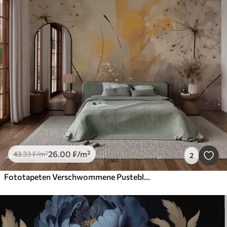
26
.00
₣
/m²
43
.33
₣
/m²
2
Fototapeten Verschwommene Pusteblumen in Pastellfarben