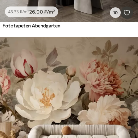
26
.00
₣
/m²
43
.33
₣
/m²
10
Fototapeten Abendgarten