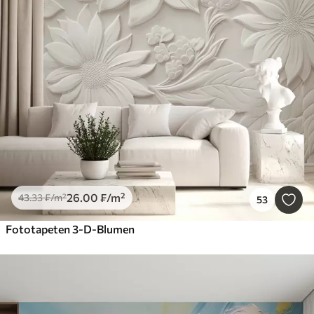
26
.00
₣
/m²
43
.33
₣
/m²
53
Fototapeten 3-D-Blumen