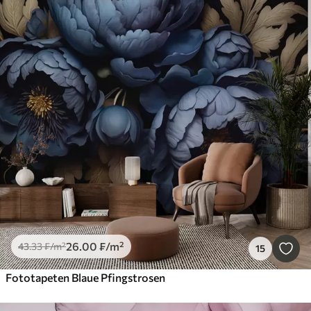
26
.00
₣
/m²
43
.33
₣
/m²
15
Fototapeten Blaue Pfingstrosen