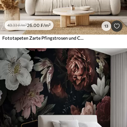
26
.00
₣
/m²
43
.33
₣
/m²
13
Fototapeten Zarte Pfingstrosen und Chrysanthemen in Pastelltönen