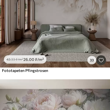
26
.00
₣
/m²
43
.33
₣
/m²
33
Fototapeten Pfingstrosen