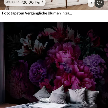
26
.00
₣
/m²
43
.33
₣
/m²
3
Fototapeten Vergängliche Blumen in zarten Pastellfarben