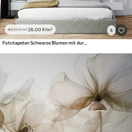
26
.00
₣
/m²
43
.33
₣
/m²
5
Fototapeten Schwarze Blumen mit durchscheinenden Blütenblättern hängen von einem Zweig, schwarz und weiß, minimalistische moderne Kunst Komposition