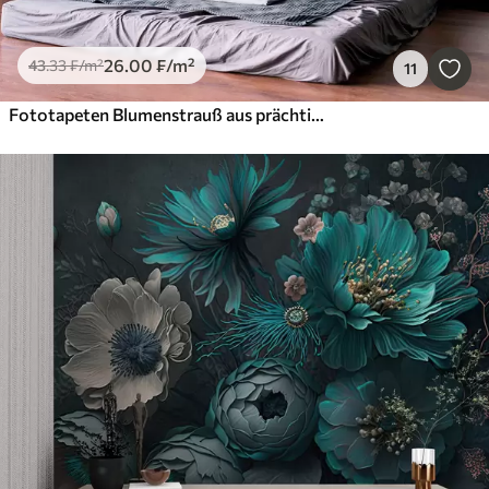
26
.00
₣
/m²
43
.33
₣
/m²
11
Fototapeten Blumenstrauß aus prächtigen Pfingstrosen