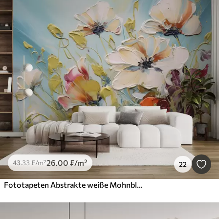
26
.00
₣
/m²
43
.33
₣
/m²
22
Fototapeten Abstrakte weiße Mohnblumen auf blauem Hintergrund, Imitation von Pinselstrichen