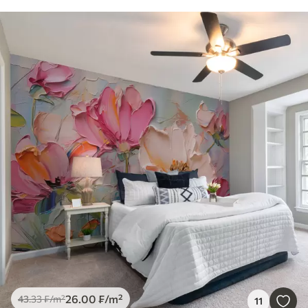
26
.00
₣
/m²
43
.33
₣
/m²
11