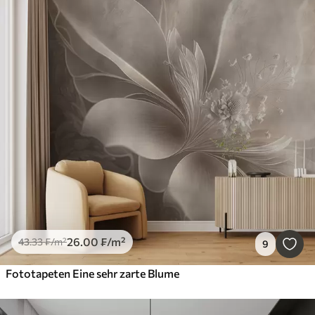
26
.00
₣
/m²
43
.33
₣
/m²
9
Fototapeten Eine sehr zarte Blume