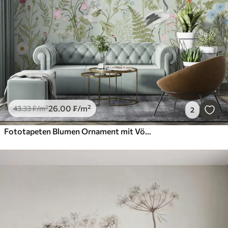
26
.00
₣
/m²
43
.33
₣
/m²
2
Fototapeten Blumen Ornament mit Vögeln, rustikalen Stil, botanische, Wiese, blauer Hintergrund