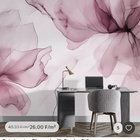
26
.00
₣
/m²
43
.33
₣
/m²
5