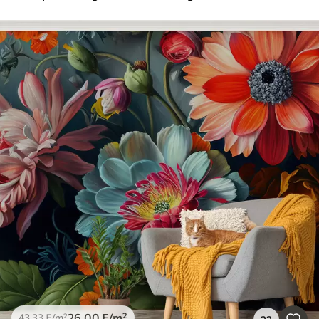
26
.00
₣
/m²
43
.33
₣
/m²