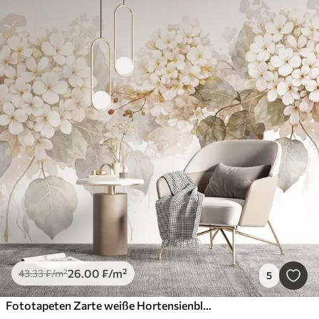
26
.00
₣
/m²
43
.33
₣
/m²
5
Fototapeten Zarte weiße Hortensienblüten mit zartgrünen Blättern vor einem hellen Hintergrund