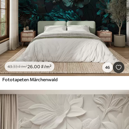
26
.00
₣
/m²
43
.33
₣
/m²
46
Fototapeten Märchenwald