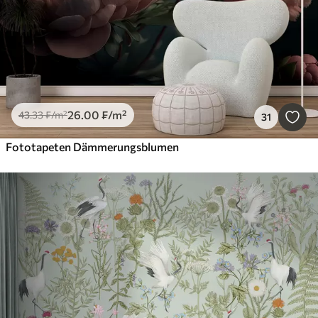
26
.00
₣
/m²
43
.33
₣
/m²
31
Fototapeten Dämmerungsblumen