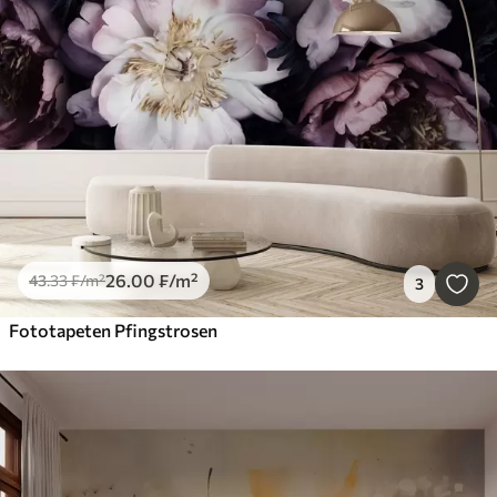
26
.00
₣
/m²
43
.33
₣
/m²
3
Fototapeten Pfingstrosen