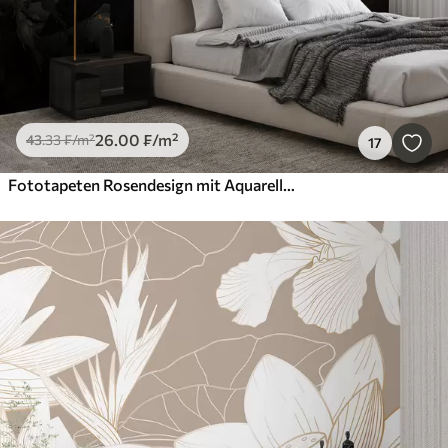
26
.00
₣
/m²
43
.33
₣
/m²
17
Fototapeten Rosendesign mit Aquarelleffekt