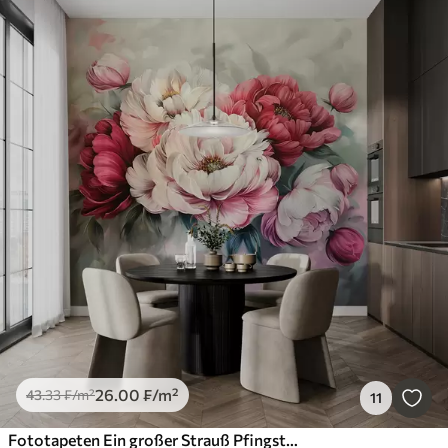
26
.00
₣
/m²
43
.33
₣
/m²
11
Fototapeten Ein großer Strauß Pfingstrosen