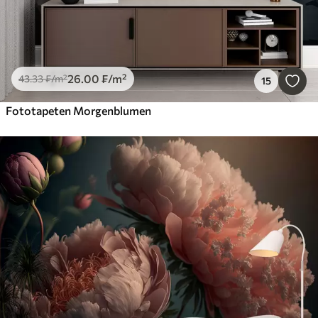
26
.00
₣
/m²
43
.33
₣
/m²
15
Fototapeten Morgenblumen