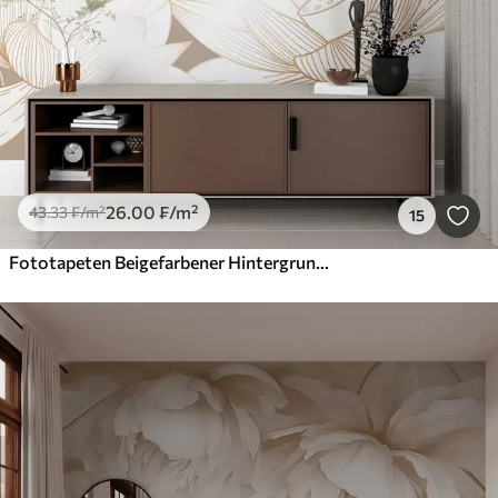
26
.00
₣
/m²
43
.33
₣
/m²
15
Fototapeten Beigefarbener Hintergrund der tropischen Blumen