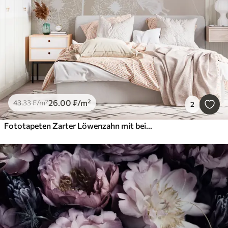
26
.00
₣
/m²
43
.33
₣
/m²
2
Fototapeten Zarter Löwenzahn mit beigen Schmetterlingen