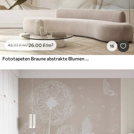
26
.00
₣
/m²
43
.33
₣
/m²
16
Fototapeten Braune abstrakte Blumen mit weichen, durchscheinenden, fließenden Blütenblättern und zarten Details vor einem weißen Hintergrund