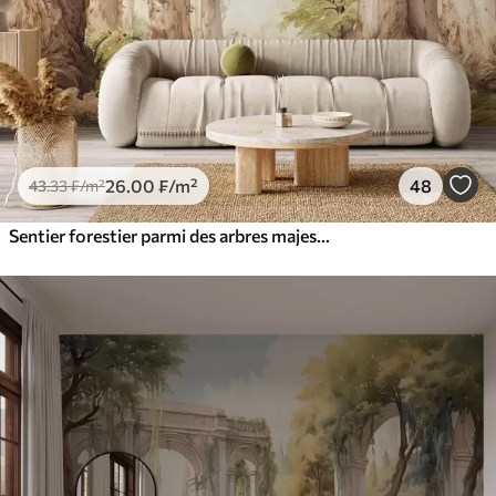
26
.00
₣
/m²
48
43
.33
₣
/m²
Sentier forestier parmi des arbres majestueux, style aquarelle