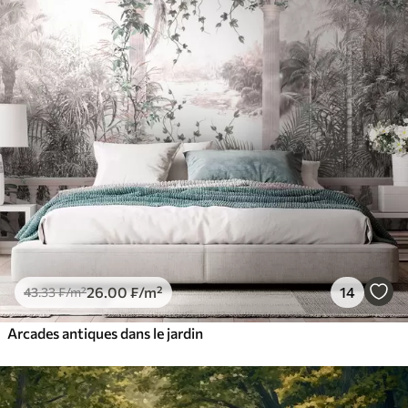
26
.00
₣
/m²
14
43
.33
₣
/m²
Arcades antiques dans le jardin