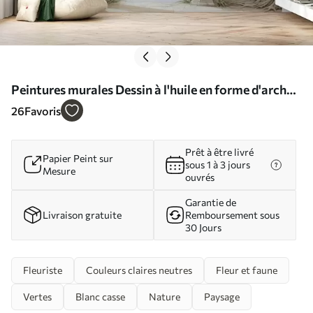
Peintures murales Dessin à l'huile en forme d'arche
Nr. w02976
26
Favoris
Prêt à être livré
Papier Peint sur
sous 1 à 3 jours
Mesure
ouvrés
Garantie de
Livraison gratuite
Remboursement sous
30 Jours
Fleuriste
Couleurs claires neutres
Fleur et faune
Vertes
Blanc casse
Nature
Paysage