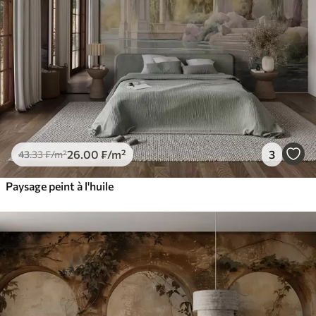
26
.00
₣
/m²
3
43
.33
₣
/m²
Paysage peint à l'huile