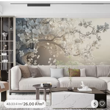
26
.00
₣
/m²
5
43
.33
₣
/m²