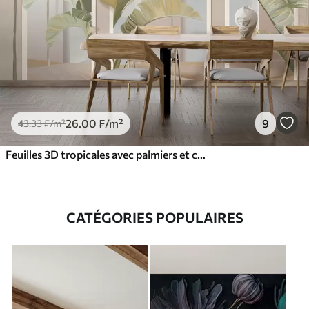
26
.00
₣
/m²
9
43
.33
₣
/m²
Feuilles 3D tropicales avec palmiers et colonnes
CATÉGORIES POPULAIRES