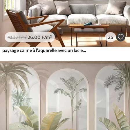
26
.00
₣
/m²
25
43
.33
₣
/m²
paysage calme à l'aquarelle avec un lac et un arbre en fleurs