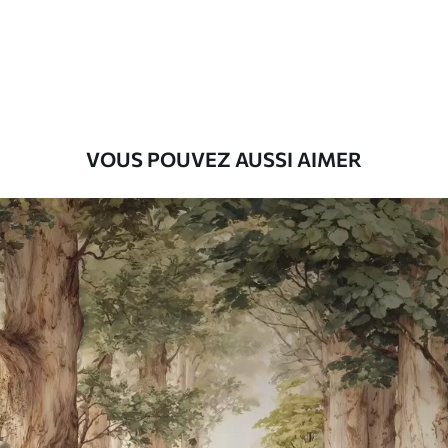
Premium
55
.00
33
.00
₣
/m²
Vinyle Premium
63
.33
38
.00
₣
/m²
VOUS POUVEZ AUSSI AIMER
Peel and Stick
80
.00
48
.00
₣
/m²