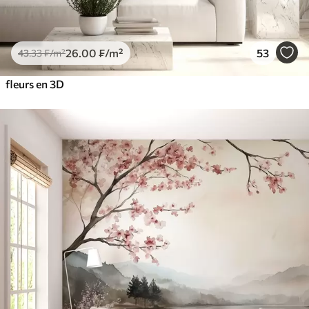
26
.00
₣
/m²
53
43
.33
₣
/m²
fleurs en 3D