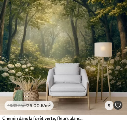
26
.00
₣
/m²
9
43
.33
₣
/m²
Chemin dans la forêt verte, fleurs blanches, lumière du soleil, dessin de style acrylique