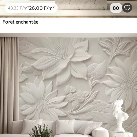
26
.00
₣
/m²
80
43
.33
₣
/m²
Forêt enchantée