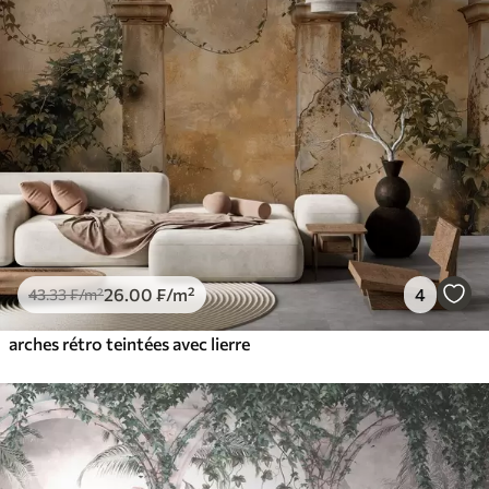
26
.00
₣
/m²
4
43
.33
₣
/m²
arches rétro teintées avec lierre