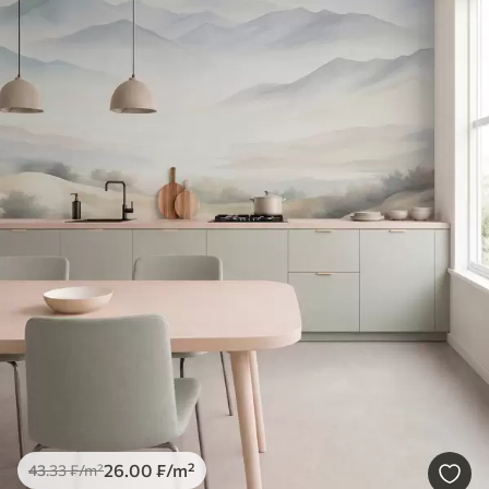
26
.00
₣
/m²
43
.33
₣
/m²