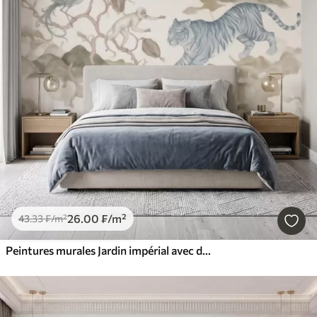
26
.00
₣
/m²
43
.33
₣
/m²
Peintures murales Jardin impérial avec des animaux de style oriental : singe, léopard, tigre, paon et héron