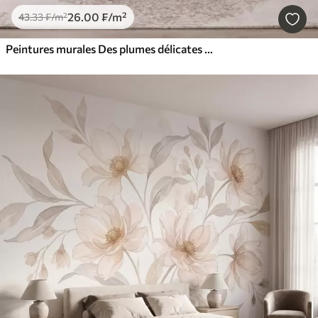
26
.00
₣
/m²
43
.33
₣
/m²
Peintures murales Des plumes délicates et aériennes, nimbées d'une brume rose-pêche aux reflets chatoyants