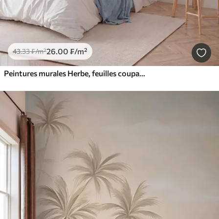
26
.00
₣
/m²
43
.33
₣
/m²
Peintures murales Herbe, feuilles coupantes