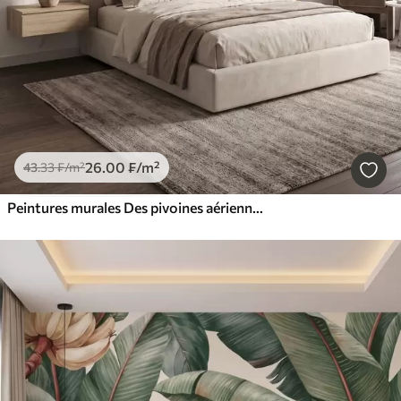
26
.00
₣
/m²
43
.33
₣
/m²
Peintures murales Des pivoines aériennes aux douces nuances de beige poudré