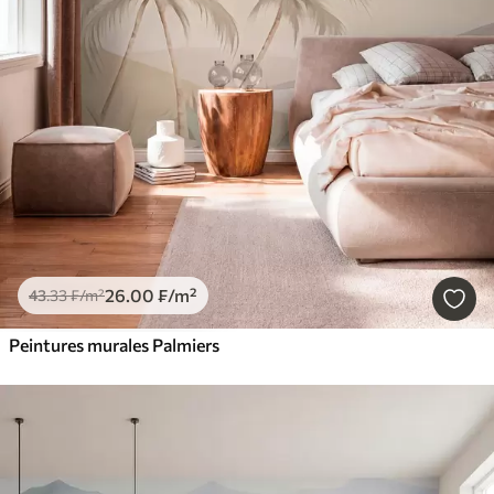
26
.00
₣
/m²
43
.33
₣
/m²
Peintures murales Palmiers