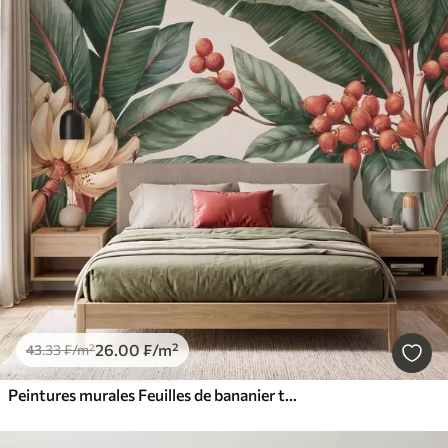
26
.00
₣
/m²
43
.33
₣
/m²
Peintures murales Feuilles de bananier tropicales ornées de grappes de baies de café rouges, style aquarelle