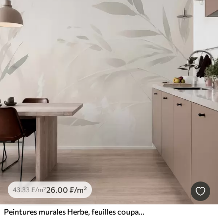
26
.00
₣
/m²
43
.33
₣
/m²
Peintures murales Herbe, feuilles coupantes