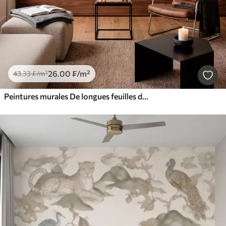
26
.00
₣
/m²
43
.33
₣
/m²
Peintures murales De longues feuilles de bananier