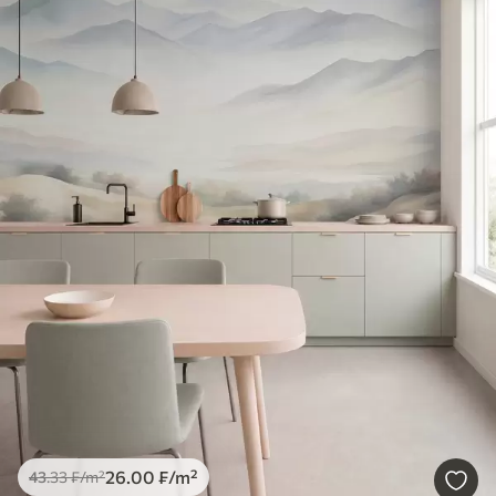
26
.00
₣
/m²
43
.33
₣
/m²