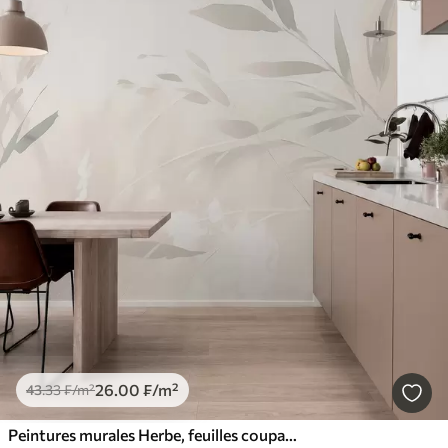
26
.00
₣
/m²
43
.33
₣
/m²
Peintures murales Herbe, feuilles coupantes