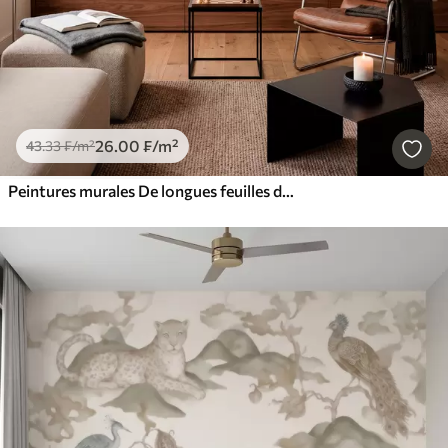
26
.00
₣
/m²
43
.33
₣
/m²
Peintures murales De longues feuilles de bananier