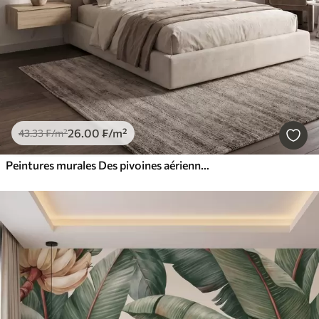
26
.00
₣
/m²
43
.33
₣
/m²
Peintures murales Des pivoines aériennes aux douces nuances de beige poudré