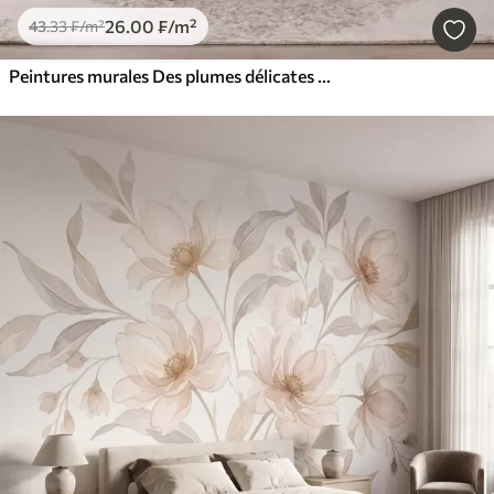
26
.00
₣
/m²
43
.33
₣
/m²
Peintures murales Des plumes délicates et aériennes, nimbées d'une brume rose-pêche aux reflets chatoyants