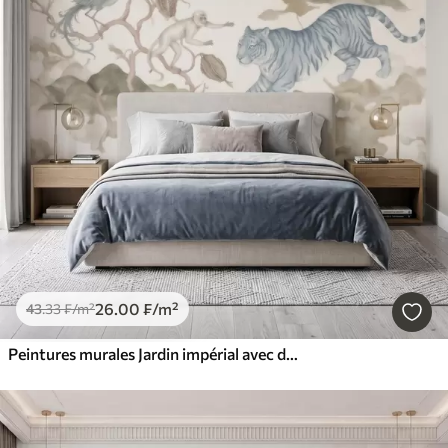
26
.00
₣
/m²
43
.33
₣
/m²
Peintures murales Jardin impérial avec des animaux de style oriental : singe, léopard, tigre, paon et héron