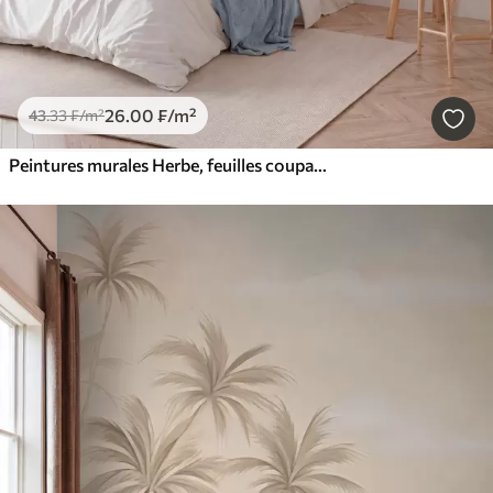
26
.00
₣
/m²
43
.33
₣
/m²
Peintures murales Herbe, feuilles coupantes