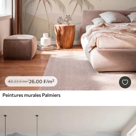
26
.00
₣
/m²
43
.33
₣
/m²
Peintures murales Palmiers