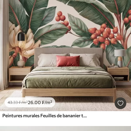
26
.00
₣
/m²
43
.33
₣
/m²
Peintures murales Feuilles de bananier tropicales ornées de grappes de baies de café rouges, style aquarelle