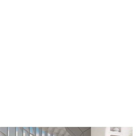
protecteur être nettoyés à l
Méthode d'application
Application transparente
Description des matériaux
Standard
Pr
43
.33
55
.
26
.00
₣
/m²
Vinyle Premium
Pee
63
.33
80
.
38
.00
₣
/m²