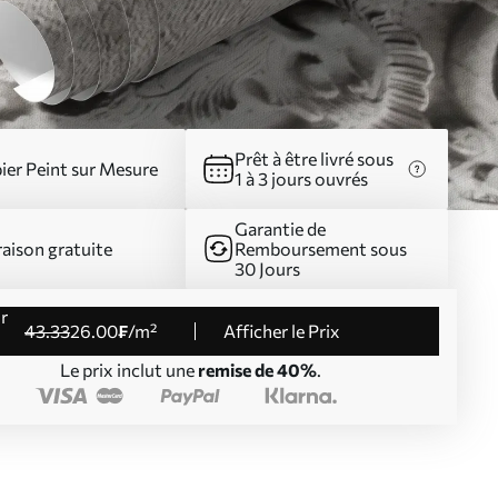
Prêt à être livré sous
ier Peint sur Mesure
1 à 3 jours ouvrés
Garantie de
raison gratuite
Remboursement sous
30 Jours
43
.33
26
.00
₣
/m²
Afficher le Prix
Le prix inclut une
remise de 40%
.