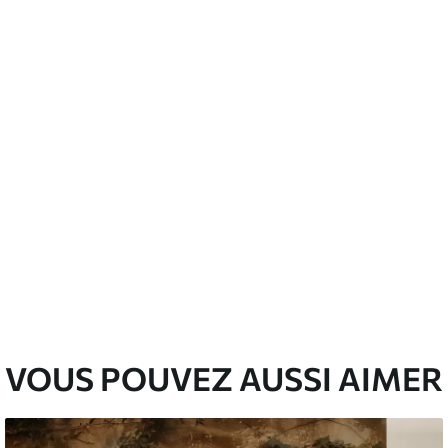
’eau.
emium
00
33
.00
₣
/m²
l and Stick
00
48
.00
₣
/m²
VOUS POUVEZ AUSSI AIMER