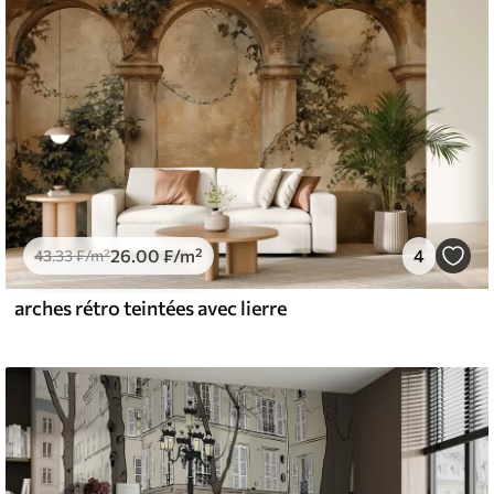
26
.00
₣
/m²
4
43
.33
₣
/m²
arches rétro teintées avec lierre