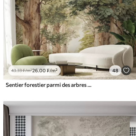
26
.00
₣
/m²
48
43
.33
₣
/m²
Sentier forestier parmi des arbres majestueux, style aquarelle