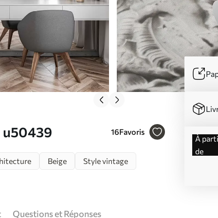
Pap
Liv
r. u50439
16
Favoris
à partir
de
hitecture
Beige
Style vintage
t
Questions et Réponses