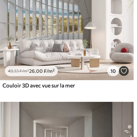
26
.00
₣
/m²
10
43
.33
₣
/m²
Couloir 3D avec vue sur la mer