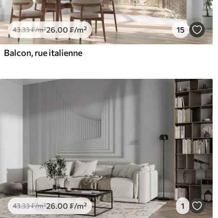
26
.00
₣
/m²
15
43
.33
₣
/m²
Balcon, rue italienne
26
.00
₣
/m²
1
43
.33
₣
/m²