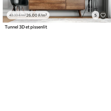
26
.00
₣
/m²
5
43
.33
₣
/m²
Tunnel 3D et pissenlit