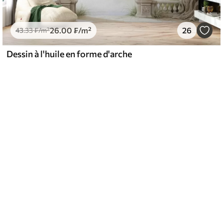
26
.00
₣
/m²
26
43
.33
₣
/m²
Dessin à l'huile en forme d'arche