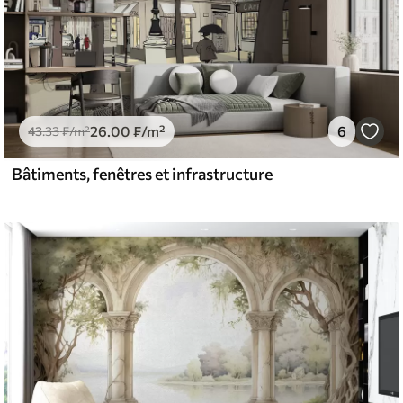
26
.00
₣
/m²
6
43
.33
₣
/m²
Bâtiments, fenêtres et infrastructure