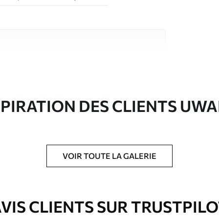
riaux de haute qualité, chacun adapté à des
rents. De plus amples informations sont
rs du processus de personnalisation.
SPIRATION DES CLIENTS UWA
VOIR TOUTE LA GALERIE
ré en rouleaux jusqu’à 50 cm de large.
e pour papier peint disponibles.
VIS CLIENTS SUR TRUSTPIL
nge. Les papiers peints avec Vernis