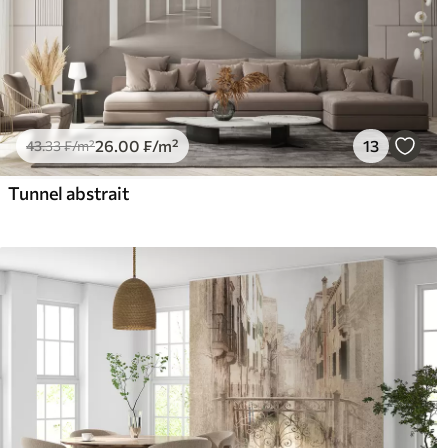
26
.00
₣
/m²
13
43
.33
₣
/m²
Tunnel abstrait