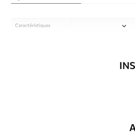
Caractéristiques
Matériau
Choisissez parmi trois maté
pièces et des budgets diffé
disponibles ci-dessous ou lo
IN
Auteur
Studio de design Uwalls
Article du produit
u50439
Production
Imprimé sur commande et liv
Options
Vernis protecteur et/ou coll
supplémentaires
A
Entretien
Nettoyage doux avec une épo