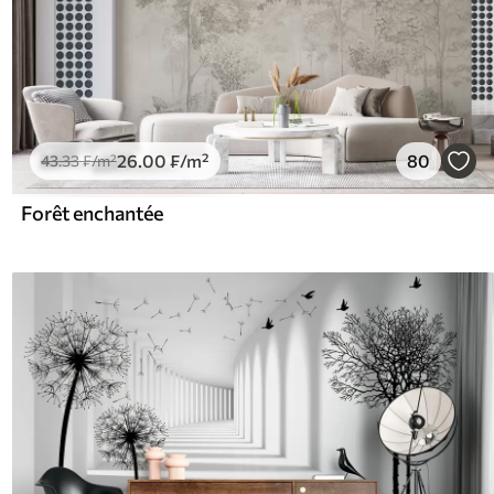
26
.00
₣
/m²
80
43
.33
₣
/m²
Forêt enchantée