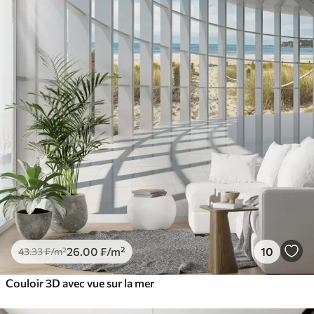
26
.00
₣
/m²
10
43
.33
₣
/m²
Couloir 3D avec vue sur la mer