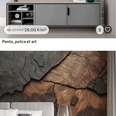
26
.00
₣
/m²
5
43
.33
₣
/m²
Pente, police et art