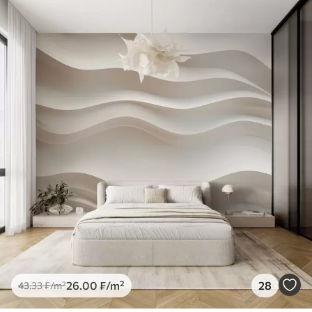
26
.00
₣
/m²
28
43
.33
₣
/m²