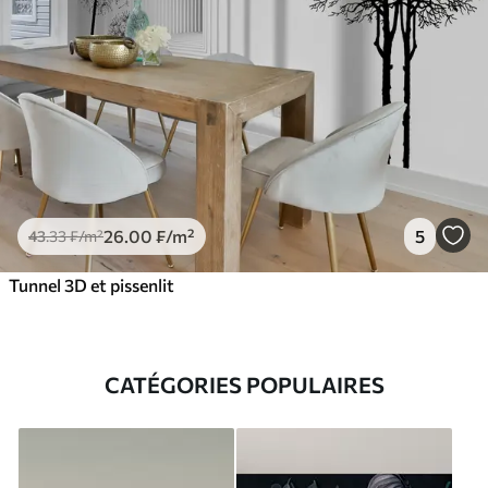
26
.00
₣
/m²
5
43
.33
₣
/m²
Tunnel 3D et pissenlit
CATÉGORIES POPULAIRES