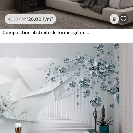
26
.00
₣
/m²
9
43
.33
₣
/m²
Composition abstraite de formes géométriques beiges