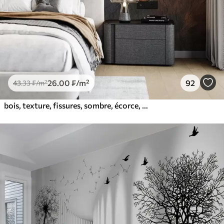
26
.00
₣
/m²
92
43
.33
₣
/m²
bois, texture, fissures, sombre, écorce, surface