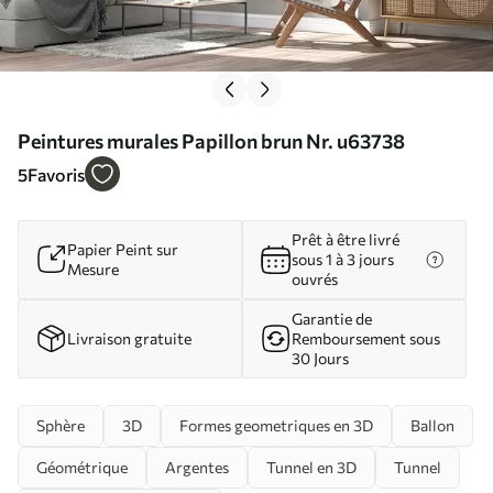
Peintures murales Papillon brun Nr. u63738
5
Favoris
Prêt à être livré
Papier Peint sur
sous 1 à 3 jours
Mesure
ouvrés
Garantie de
Livraison gratuite
Remboursement sous
30 Jours
Sphère
3D
Formes geometriques en 3D
Ballon
Géométrique
Argentes
Tunnel en 3D
Tunnel