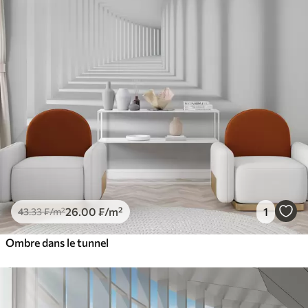
26
.00
₣
/m²
1
43
.33
₣
/m²
Ombre dans le tunnel