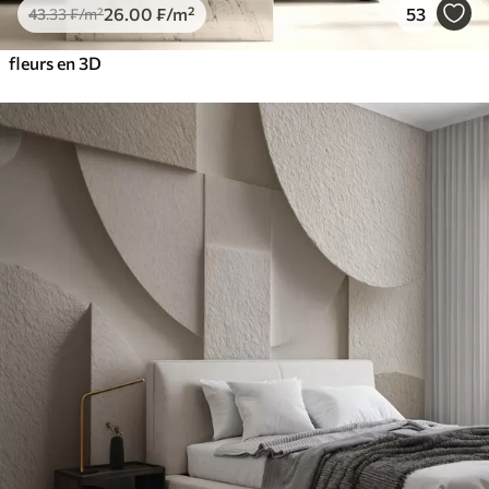
26
.00
₣
/m²
53
43
.33
₣
/m²
fleurs en 3D