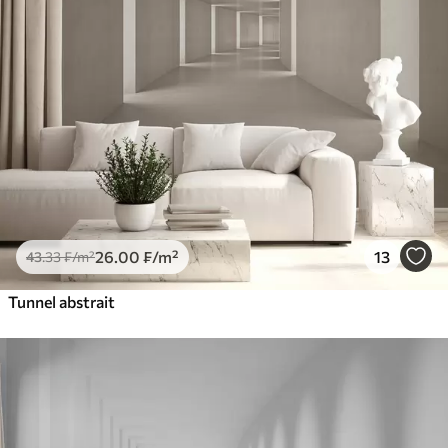
26
.00
₣
/m²
13
43
.33
₣
/m²
Tunnel abstrait