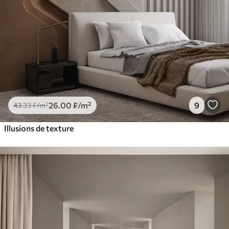
26
.00
₣
/m²
9
43
.33
₣
/m²
Illusions de texture