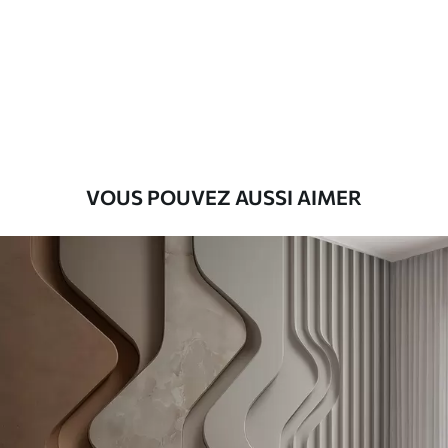
Standard
43
.33
26
.00
₣
/m²
Premium
55
.00
33
.00
₣
/m²
Vinyle Premium
VOUS POUVEZ AUSSI AIMER
63
.33
38
.00
₣
/m²
Peel and Stick
80
.00
48
.00
₣
/m²