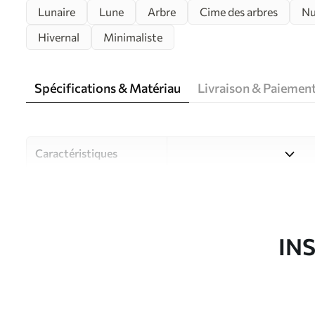
Lunaire
Lune
Arbre
Cime des arbres
Nu
Hivernal
Minimaliste
Spécifications & Matériau
Livraison & Paiemen
Caractéristiques
Matériau
Choisissez parmi trois maté
pièces et des budgets diffé
disponibles ci-dessous ou lo
IN
Auteur
Studio de design Uwalls
Article du produit
u19208