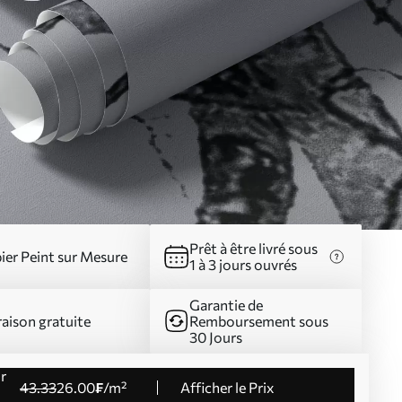
Prêt à être livré sous
ier Peint sur Mesure
1 à 3 jours ouvrés
Garantie de
raison gratuite
Remboursement sous
30 Jours
43
.33
26
.00
₣
/m²
Afficher le Prix