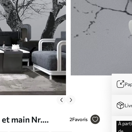
Pap
Liv
 et main Nr.
2
Favoris
à partir
de