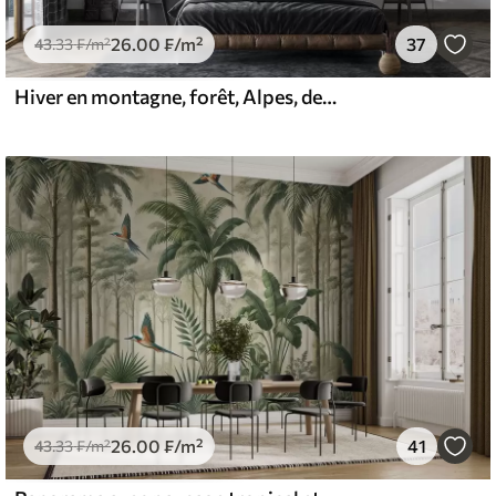
26
.00
₣
/m²
37
43
.33
₣
/m²
Hiver en montagne, forêt, Alpes, dessin au crayon, paysages de nature
26
.00
₣
/m²
41
43
.33
₣
/m²