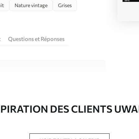
it
Nature vintage
Grises
t
Questions et Réponses
riaux de haute qualité, chacun adapté à des
rents. De plus amples informations sont
rs du processus de personnalisation.
SPIRATION DES CLIENTS UWA