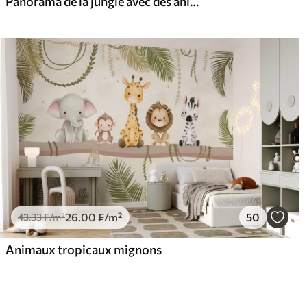
Panorama de la jungle avec des animaux
26
.00
₣
/m²
50
43
.33
₣
/m²
Animaux tropicaux mignons