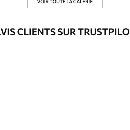
VOIR TOUTE LA GALERIE
ré en rouleaux jusqu’à 50 cm de large.
e pour papier peint disponibles.
VIS CLIENTS SUR TRUSTPIL
nge. Les papiers peints avec Vernis
’eau.
emium
00
33
.00
₣
/m²
l and Stick
00
48
.00
₣
/m²