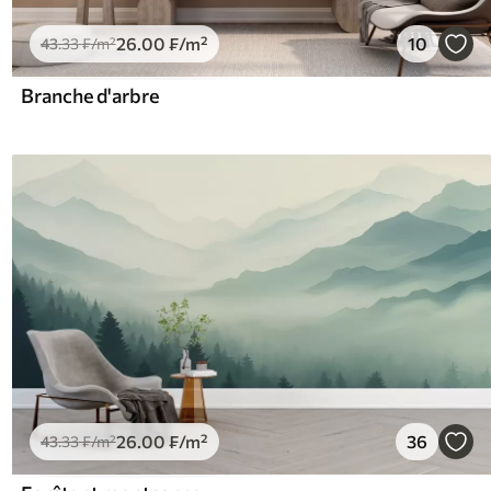
26
.00
₣
/m²
10
43
.33
₣
/m²
Branche d'arbre
26
.00
₣
/m²
36
43
.33
₣
/m²