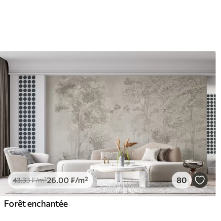
26
.00
₣
/m²
80
43
.33
₣
/m²
Forêt enchantée