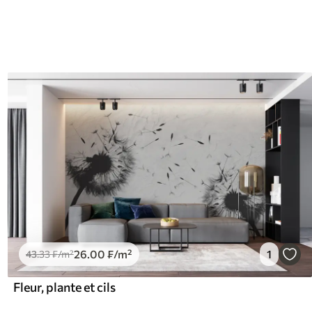
26
.00
₣
/m²
1
43
.33
₣
/m²
Fleur, plante et cils