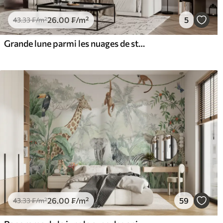
26
.00
₣
/m²
5
43
.33
₣
/m²
Grande lune parmi les nuages de style loft de couleur beige
26
.00
₣
/m²
59
43
.33
₣
/m²