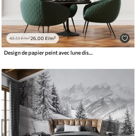
26
.00
₣
/m²
43
.33
₣
/m²
Design de papier peint avec lune dissoute sur fond noir grunge