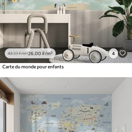
26
.00
₣
/m²
4
43
.33
₣
/m²
Carte du monde pour enfants