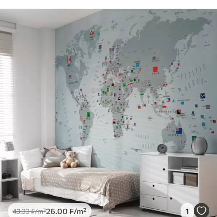
26
.00
₣
/m²
1
43
.33
₣
/m²