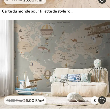
Carte du monde pour fillette de style rose
26
.00
₣
/m²
3
43
.33
₣
/m²