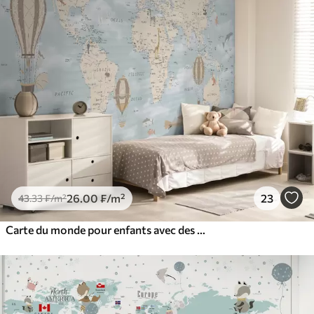
26
.00
₣
/m²
23
43
.33
₣
/m²
Carte du monde pour enfants avec des avions