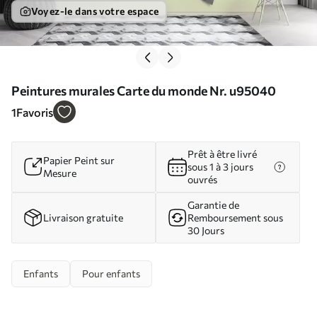
Voyez-le dans votre espace
Peintures murales Carte du monde Nr. u95040
1
Favoris
Prêt à être livré
Papier Peint sur
sous 1 à 3 jours
Mesure
ouvrés
Garantie de
Livraison gratuite
Remboursement sous
30 Jours
Enfants
Pour enfants