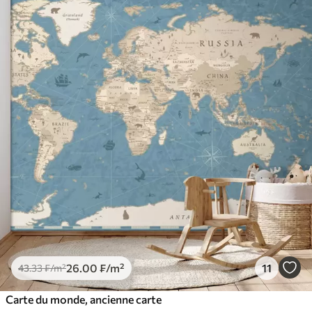
26
.00
₣
/m²
11
43
.33
₣
/m²
Carte du monde, ancienne carte