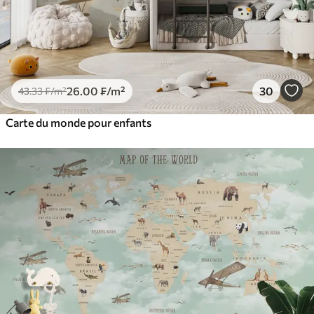
26
.00
₣
/m²
30
43
.33
₣
/m²
Carte du monde pour enfants