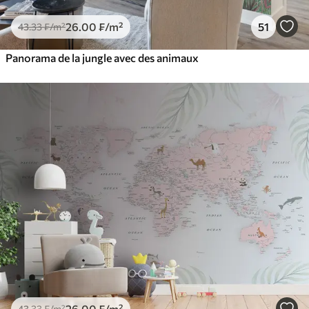
26
.00
₣
/m²
51
43
.33
₣
/m²
Panorama de la jungle avec des animaux
26
.00
₣
/m²
43
.33
₣
/m²