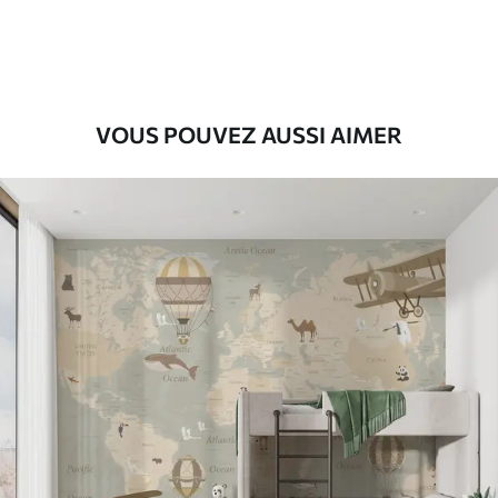
Premium
55
.00
33
.00
₣
/m²
Vinyle Premium
VOUS POUVEZ AUSSI AIMER
63
.33
38
.00
₣
/m²
Peel and Stick
80
.00
48
.00
₣
/m²