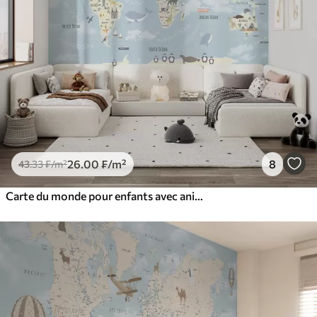
26
.00
₣
/m²
8
43
.33
₣
/m²
Carte du monde pour enfants avec animaux et points de repère