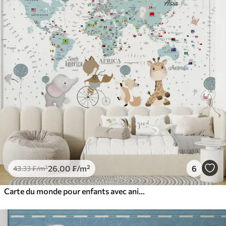
26
.00
₣
/m²
6
43
.33
₣
/m²
Carte du monde pour enfants avec animaux