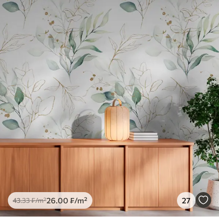
26
.00
₣
/m²
27
43
.33
₣
/m²