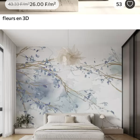
26
.00
₣
/m²
53
43
.33
₣
/m²
fleurs en 3D