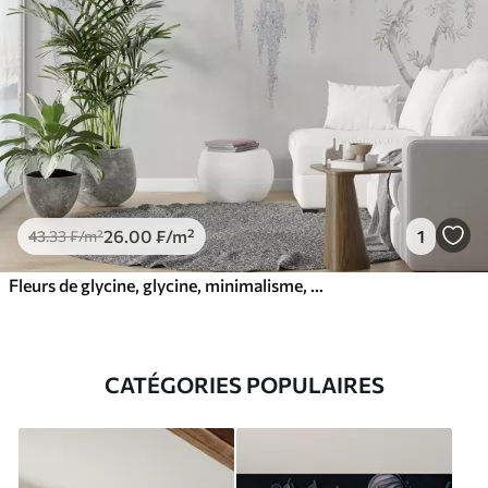
26
.00
₣
/m²
1
43
.33
₣
/m²
Fleurs de glycine, glycine, minimalisme, monochrome, loft et style japonais
CATÉGORIES POPULAIRES