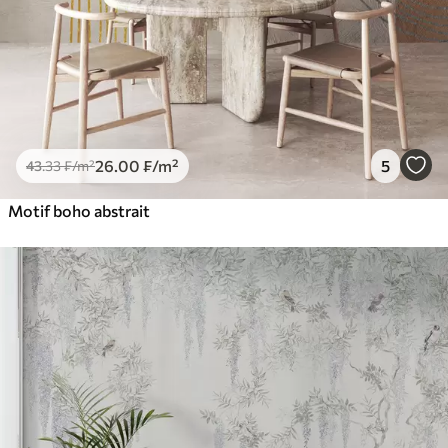
26
.00
₣
/m²
5
43
.33
₣
/m²
Motif boho abstrait