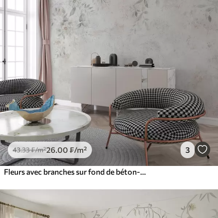
26
.00
₣
/m²
3
43
.33
₣
/m²
Fleurs avec branches sur fond de béton-grunge-minimalisme