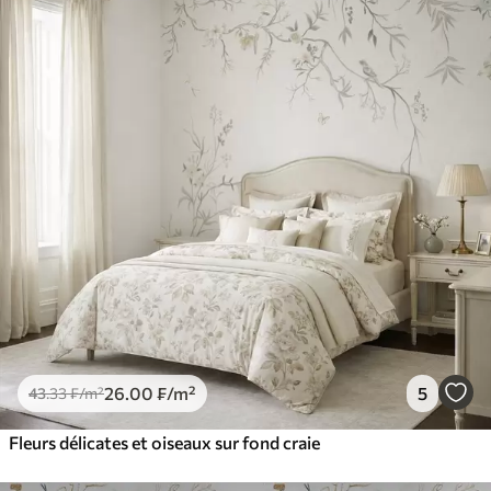
26
.00
₣
/m²
5
43
.33
₣
/m²
Fleurs délicates et oiseaux sur fond craie