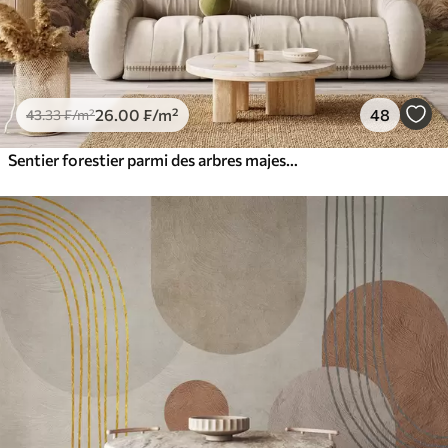
26
.00
₣
/m²
48
43
.33
₣
/m²
Sentier forestier parmi des arbres majestueux, style aquarelle