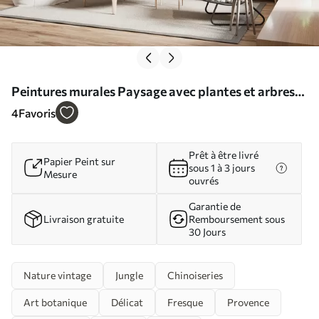
Peintures murales Paysage avec plantes et arbres
Nr. u96446
4
Favoris
Prêt à être livré
Papier Peint sur
sous 1 à 3 jours
Mesure
ouvrés
Garantie de
Livraison gratuite
Remboursement sous
30 Jours
Nature vintage
Jungle
Chinoiseries
Art botanique
Délicat
Fresque
Provence