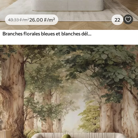
26
.00
₣
/m²
22
43
.33
₣
/m²
Branches florales bleues et blanches délicates avec fond aquarelle doux et flou