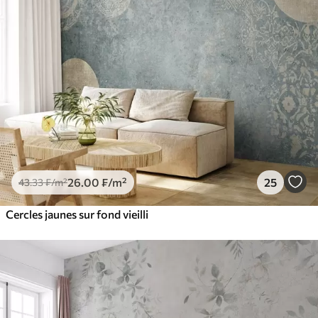
26
.00
₣
/m²
25
43
.33
₣
/m²
Cercles jaunes sur fond vieilli