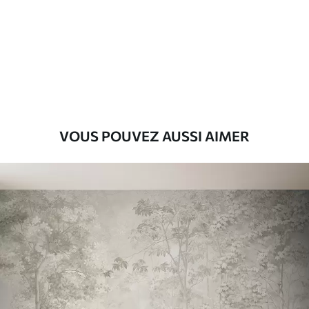
Premium
55
.00
33
.00
₣
/m²
Vinyle Premium
63
.33
38
.00
₣
/m²
VOUS POUVEZ AUSSI AIMER
Peel and Stick
80
.00
48
.00
₣
/m²