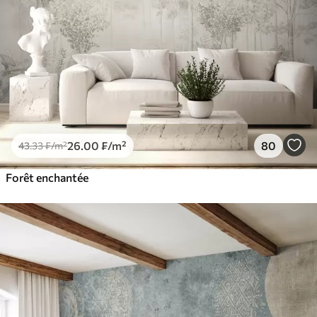
26
.00
₣
/m²
80
43
.33
₣
/m²
Forêt enchantée