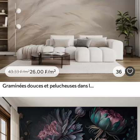
26
.00
₣
/m²
36
43
.33
₣
/m²
Graminées douces et pelucheuses dans les tons beige et gris