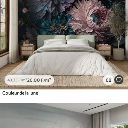
26
.00
₣
/m²
68
43
.33
₣
/m²
Couleur de la lune