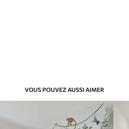
d'application
Description des matériaux
Standard
43
.33
26
.00
₣
/m²
Premium
55
.00
33
.00
₣
/m²
Vinyle Premium
VOUS POUVEZ AUSSI AIMER
63
.33
38
.00
₣
/m²
Peel and Stick
80
.00
48
.00
₣
/m²