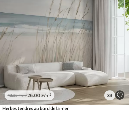
26
.00
₣
/m²
33
43
.33
₣
/m²
Herbes tendres au bord de la mer