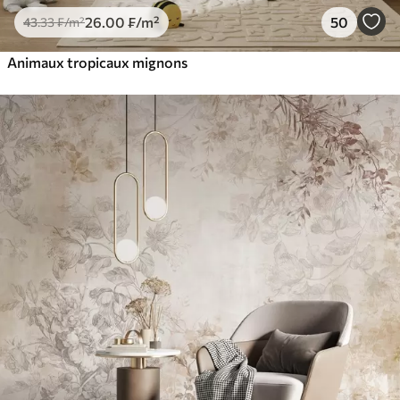
26
.00
₣
/m²
50
43
.33
₣
/m²
Animaux tropicaux mignons