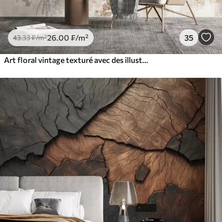
26
.00
₣
/m²
35
43
.33
₣
/m²
Art floral vintage texturé avec des illustrations délicates de fleurs et de feuilles de jardin dessinées, dans des tons pastel beige et sépia doux