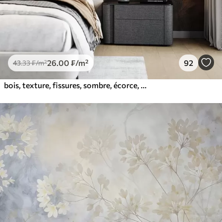
26
.00
₣
/m²
92
43
.33
₣
/m²
bois, texture, fissures, sombre, écorce, surface