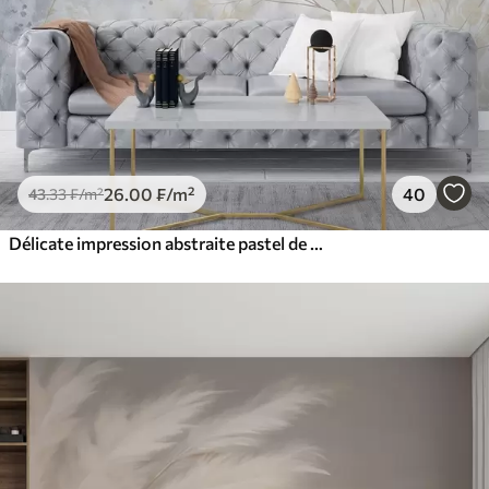
26
.00
₣
/m²
40
43
.33
₣
/m²
Délicate impression abstraite pastel de fleurs blanches sur fond flou, douce et éthérée