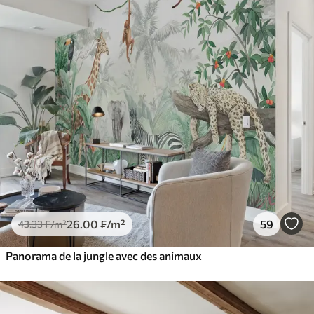
26
.00
₣
/m²
59
43
.33
₣
/m²
Panorama de la jungle avec des animaux