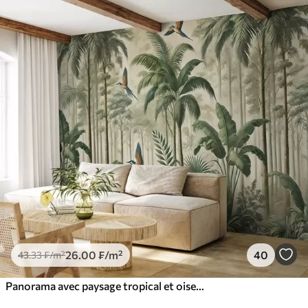
26
.00
₣
/m²
40
43
.33
₣
/m²
Panorama avec paysage tropical et oiseaux