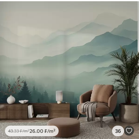
26
.00
₣
/m²
36
43
.33
₣
/m²