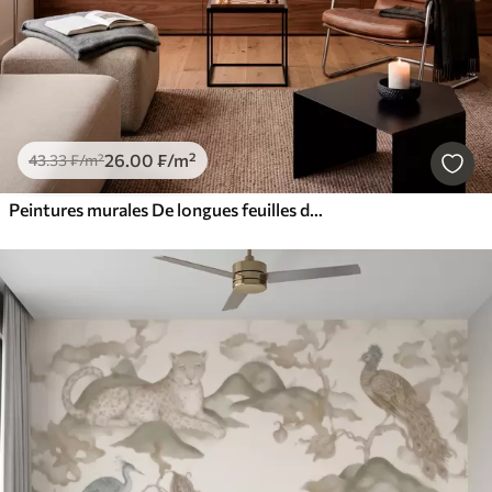
26
.00
₣
/m²
43
.33
₣
/m²
Peintures murales De longues feuilles de bananier