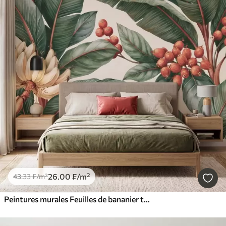
26
.00
₣
/m²
43
.33
₣
/m²
Peintures murales Feuilles de bananier tropicales ornées de grappes de baies de café rouges, style aquarelle