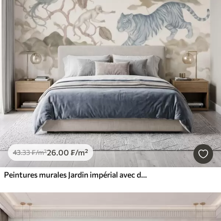
26
.00
₣
/m²
43
.33
₣
/m²
Peintures murales Jardin impérial avec des animaux de style oriental : singe, léopard, tigre, paon et héron