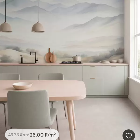
26
.00
₣
/m²
43
.33
₣
/m²