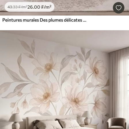
26
.00
₣
/m²
43
.33
₣
/m²
Peintures murales Des plumes délicates et aériennes, nimbées d'une brume rose-pêche aux reflets chatoyants