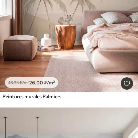
26
.00
₣
/m²
43
.33
₣
/m²
Peintures murales Palmiers