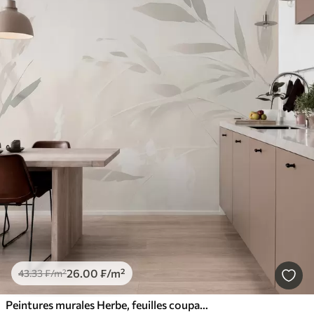
26
.00
₣
/m²
43
.33
₣
/m²
Peintures murales Herbe, feuilles coupantes