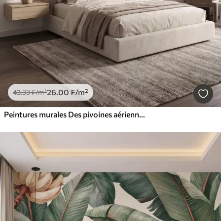
26
.00
₣
/m²
43
.33
₣
/m²
Peintures murales Des pivoines aériennes aux douces nuances de beige poudré