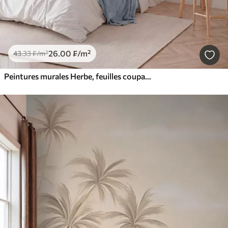
26
.00
₣
/m²
43
.33
₣
/m²
Peintures murales Herbe, feuilles coupantes