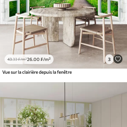
26
.00
₣
/m²
3
43
.33
₣
/m²
Vue sur la clairière depuis la fenêtre