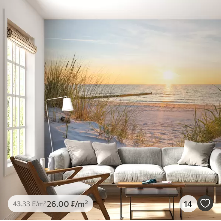
26
.00
₣
/m²
14
43
.33
₣
/m²