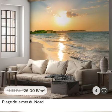
26
.00
₣
/m²
4
43
.33
₣
/m²
Plage de la mer du Nord