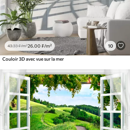
26
.00
₣
/m²
10
43
.33
₣
/m²
Couloir 3D avec vue sur la mer