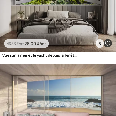
26
.00
₣
/m²
5
43
.33
₣
/m²
Vue sur la mer et le yacht depuis la fenêtre