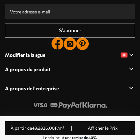
S'abonner
Modifier la langue
A propos du produit
A propos de l'entreprise
Modifier les autorisations de cookies
© 2011-2026 Uwalls . Tous droits réservés. Exploité par
à partir de
43
.33
26
.00
₣
/m²
Afficher le Prix
KLW Sp. z o.o. Numéro de TVA : PL9223057591.
Le prix inclut une
remise de 40%
.