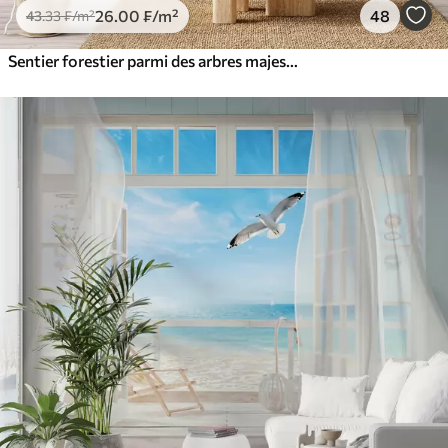
26
.00
₣
/m²
48
43
.33
₣
/m²
Sentier forestier parmi des arbres majestueux, style aquarelle