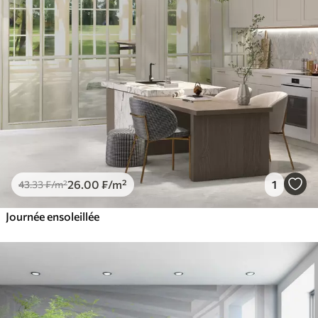
26
.00
₣
/m²
1
43
.33
₣
/m²
Journée ensoleillée