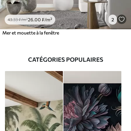
26
.00
₣
/m²
2
43
.33
₣
/m²
Mer et mouette à la fenêtre
CATÉGORIES POPULAIRES