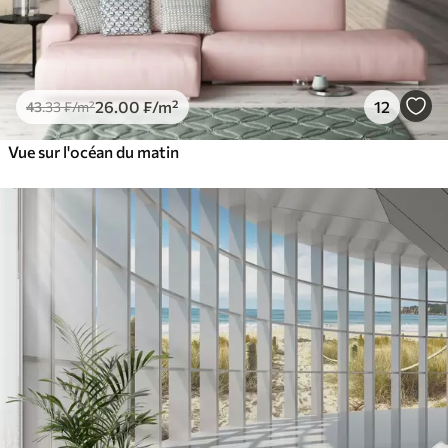
26
.00
₣
/m²
12
43
.33
₣
/m²
Vue sur l'océan du matin