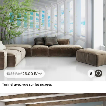
26
.00
₣
/m²
6
43
.33
₣
/m²
Tunnel avec vue sur les nuages