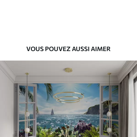
43
.33
26
.00
₣
/m²
Premium
55
.00
33
.00
₣
/m²
Vinyle Premium
VOUS POUVEZ AUSSI AIMER
63
.33
38
.00
₣
/m²
Peel and Stick
80
.00
48
.00
₣
/m²