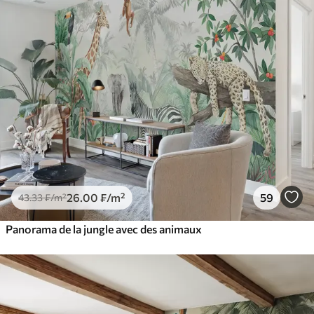
26
.00
₣
/m²
59
43
.33
₣
/m²
Panorama de la jungle avec des animaux