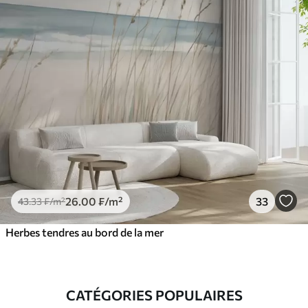
26
.00
₣
/m²
33
43
.33
₣
/m²
Herbes tendres au bord de la mer
CATÉGORIES POPULAIRES