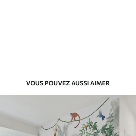
Standard
43
.33
26
.00
₣
/m²
Premium
55
.00
33
.00
₣
/m²
Vinyle Premium
63
.33
38
.00
₣
/m²
VOUS POUVEZ AUSSI AIMER
Peel and Stick
80
.00
48
.00
₣
/m²