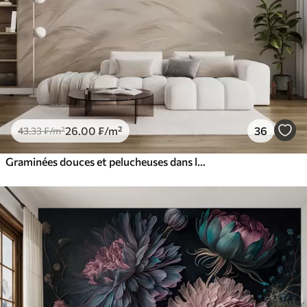
26
.00
₣
/m²
36
43
.33
₣
/m²
Graminées douces et pelucheuses dans les tons beige et gris