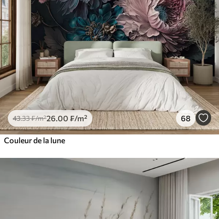
26
.00
₣
/m²
68
43
.33
₣
/m²
Couleur de la lune