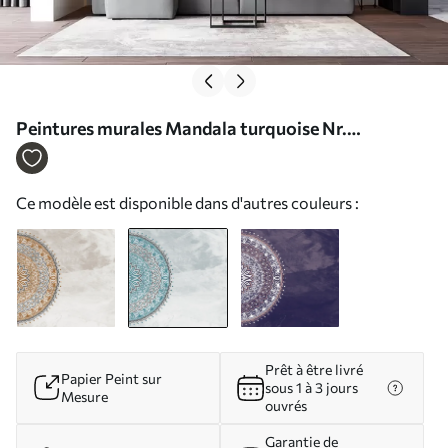
Peintures murales Mandala turquoise Nr.
u98495v2
Ce modèle est disponible dans d'autres couleurs :
Prêt à être livré
Papier Peint sur
sous 1 à 3 jours
Mesure
ouvrés
Garantie de