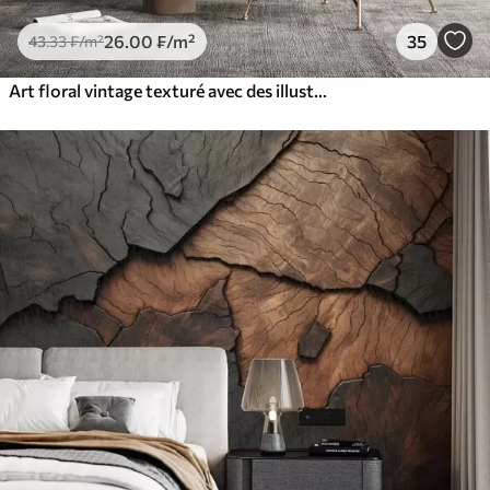
26
.00
₣
/m²
35
43
.33
₣
/m²
Art floral vintage texturé avec des illustrations délicates de fleurs et de feuilles de jardin dessinées, dans des tons pastel beige et sépia doux