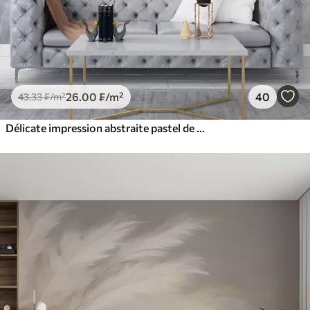
26
.00
₣
/m²
40
43
.33
₣
/m²
Délicate impression abstraite pastel de fleurs blanches sur fond flou, douce et éthérée