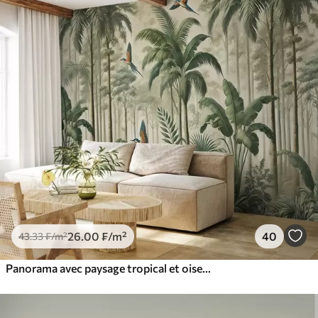
26
.00
₣
/m²
40
43
.33
₣
/m²
Panorama avec paysage tropical et oiseaux