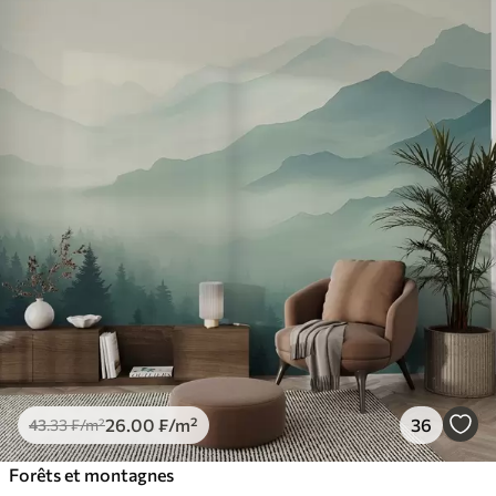
26
.00
₣
/m²
36
43
.33
₣
/m²
Forêts et montagnes