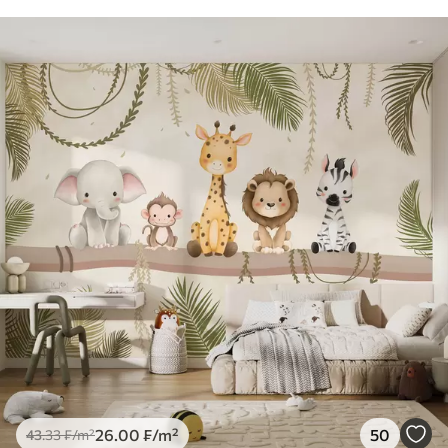
26
.00
₣
/m²
50
43
.33
₣
/m²