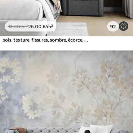
26
.00
₣
/m²
92
43
.33
₣
/m²
bois, texture, fissures, sombre, écorce, surface