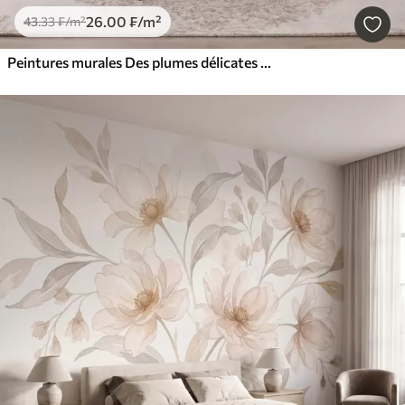
26
.00
₣
/m²
43
.33
₣
/m²
Peintures murales Des plumes délicates et aériennes, nimbées d'une brume rose-pêche aux reflets chatoyants