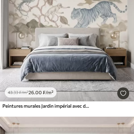
26
.00
₣
/m²
43
.33
₣
/m²
Peintures murales Jardin impérial avec des animaux de style oriental : singe, léopard, tigre, paon et héron