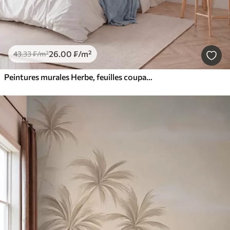
26
.00
₣
/m²
43
.33
₣
/m²
Peintures murales Herbe, feuilles coupantes