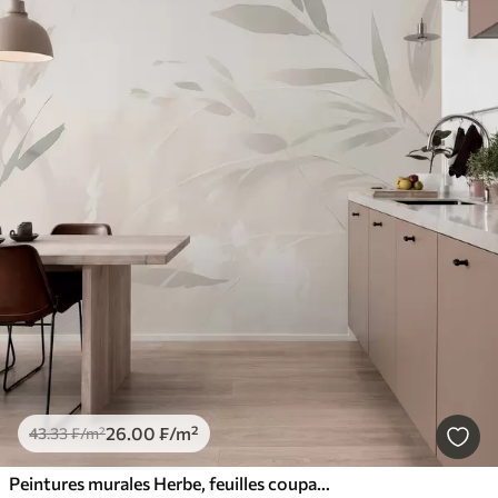
26
.00
₣
/m²
43
.33
₣
/m²
Peintures murales Herbe, feuilles coupantes