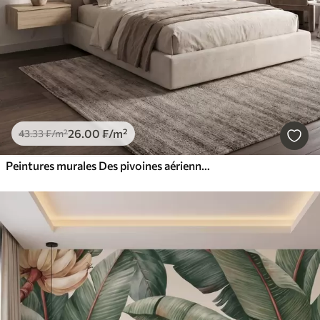
26
.00
₣
/m²
43
.33
₣
/m²
Peintures murales Des pivoines aériennes aux douces nuances de beige poudré