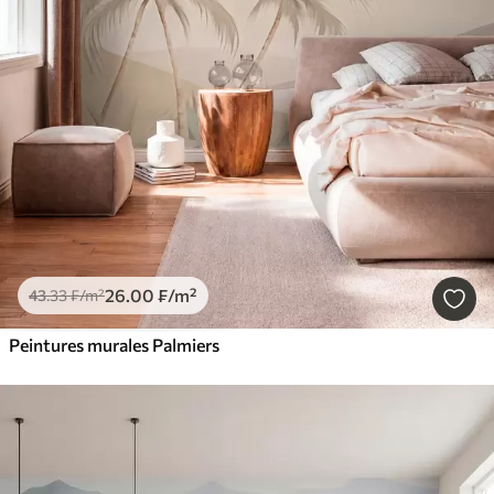
26
.00
₣
/m²
43
.33
₣
/m²
Peintures murales Palmiers