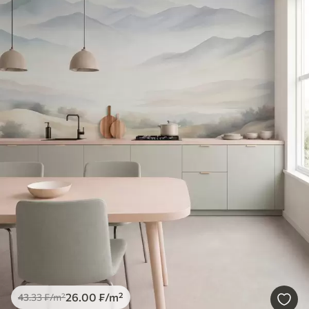
26
.00
₣
/m²
43
.33
₣
/m²