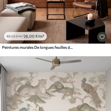
26
.00
₣
/m²
43
.33
₣
/m²
Peintures murales De longues feuilles de bananier