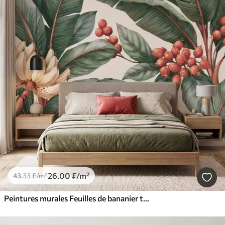
26
.00
₣
/m²
43
.33
₣
/m²
Peintures murales Feuilles de bananier tropicales ornées de grappes de baies de café rouges, style aquarelle