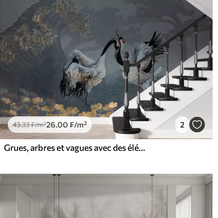
26
.00
₣
/m²
2
43
.33
₣
/m²
Grues, arbres et vagues avec des éléments de style chinois