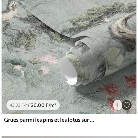
26
.00
₣
/m²
1
43
.33
₣
/m²
Grues parmi les pins et les lotus sur un fond vert apaisant