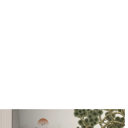
Méthode d'application
Application transparente
Description des matériaux
Standard
Pr
43
.33
55
.
26
.00
₣
/m²
Vinyle Premium
Pee
63
.33
80
.
38
.00
₣
/m²