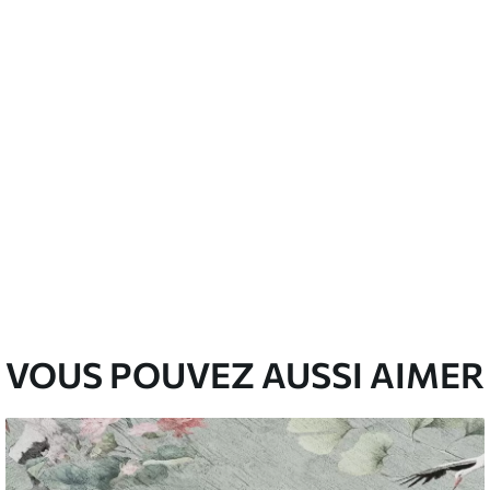
emium
00
33
.00
₣
/m²
l and Stick
00
48
.00
₣
/m²
VOUS POUVEZ AUSSI AIMER