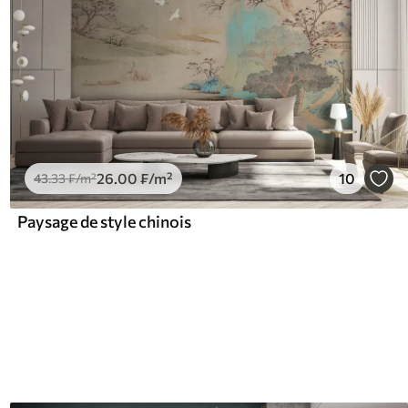
26
.00
₣
/m²
10
43
.33
₣
/m²
Paysage de style chinois