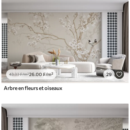
26
.00
₣
/m²
29
43
.33
₣
/m²
Arbre en fleurs et oiseaux