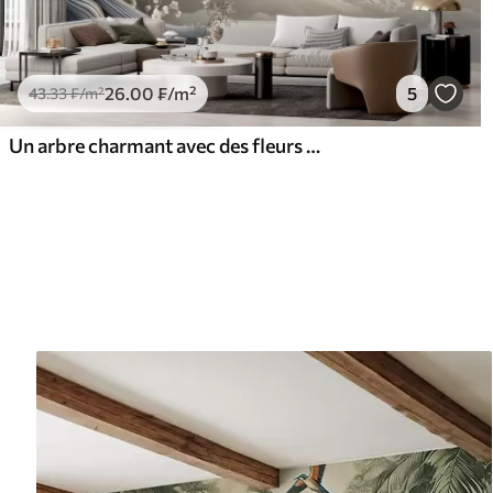
26
.00
₣
/m²
5
43
.33
₣
/m²
Un arbre charmant avec des fleurs blanches sur fond de nuages dans un style intéressant aux couleurs chaudes et délicates