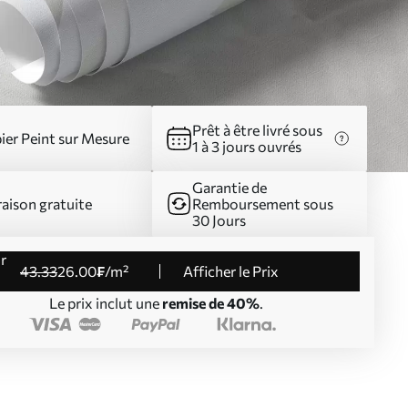
Prêt à être livré sous
ier Peint sur Mesure
1 à 3 jours ouvrés
Garantie de
raison gratuite
Remboursement sous
30 Jours
43
.33
26
.00
₣
/m²
Afficher le Prix
Le prix inclut une
remise de 40%
.