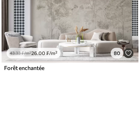
26
.00
₣
/m²
80
43
.33
₣
/m²
Forêt enchantée