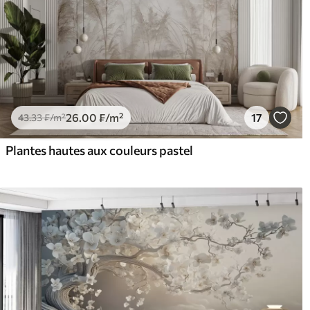
26
.00
₣
/m²
17
43
.33
₣
/m²
Plantes hautes aux couleurs pastel