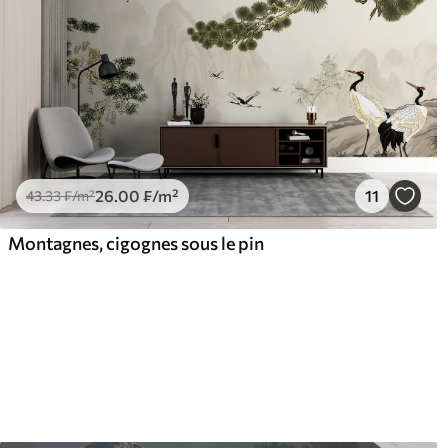
26
.00
₣
/m²
11
43
.33
₣
/m²
Montagnes, cigognes sous le pin