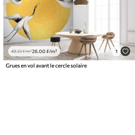
26
.00
₣
/m²
1
43
.33
₣
/m²
Grues en vol avant le cercle solaire