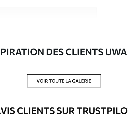
riaux de haute qualité, chacun adapté à des
rents. De plus amples informations sont
rs du processus de personnalisation.
SPIRATION DES CLIENTS UWA
VOIR TOUTE LA GALERIE
ré en rouleaux jusqu’à 50 cm de large.
e pour papier peint disponibles.
VIS CLIENTS SUR TRUSTPIL
nge. Les papiers peints avec Vernis
’eau.