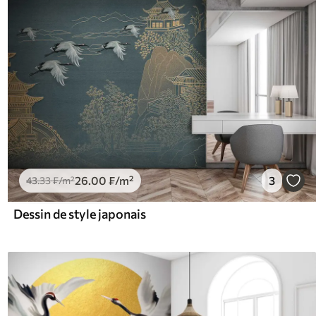
26
.00
₣
/m²
3
43
.33
₣
/m²
Dessin de style japonais