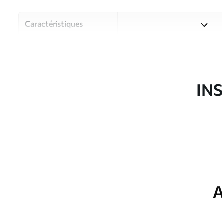
Caractéristiques
Matériau
Choisissez parmi trois maté
pièces et des budgets diffé
disponibles ci-dessous ou lo
IN
Auteur
Studio de design Uwalls
Article du produit
u67508
Production
Imprimé sur commande et liv
Options
Vernis protecteur et/ou coll
supplémentaires
A
Entretien
Nettoyage doux avec une épo
protecteur être nettoyés à l