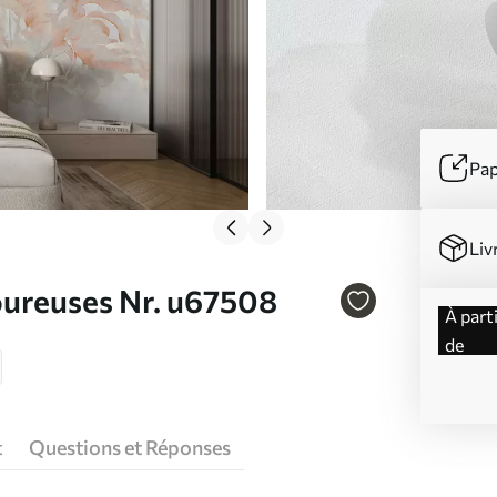
Pap
Liv
oureuses Nr. u67508
à partir
de
t
Questions et Réponses