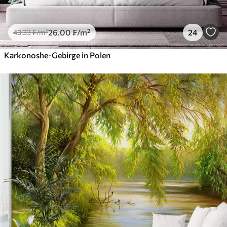
26
.00
₣
/m²
24
43
.33
₣
/m²
Karkonoshe-Gebirge in Polen