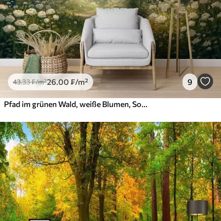
26
.00
₣
/m²
9
43
.33
₣
/m²
Pfad im grünen Wald, weiße Blumen, Sonnenlicht, Acryl-Stil Zeichnung