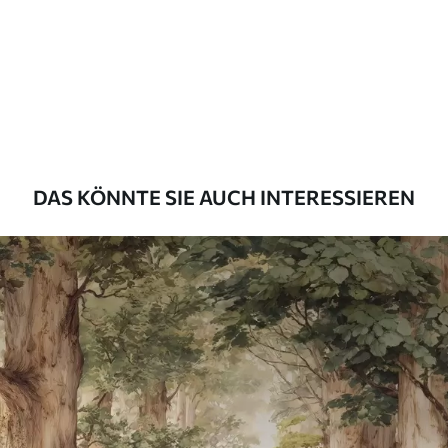
Premium
55
.00
33
.00
₣
/m²
Premium-Vinyl
63
.33
38
.00
₣
/m²
DAS KÖNNTE SIE AUCH INTERESSIEREN
Peel and Stick
80
.00
48
.00
₣
/m²