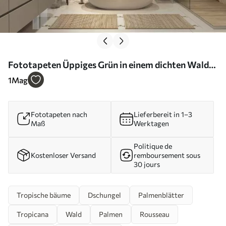
Fototapeten Üppiges Grün in einem dichten Wald
Nr. u56916
1
Mag
Fototapeten nach
Lieferbereit in 1–3
Maß
Werktagen
Politique de
Kostenloser Versand
remboursement sous
30 jours
Tropische bäume
Dschungel
Palmenblätter
Tropicana
Wald
Palmen
Rousseau