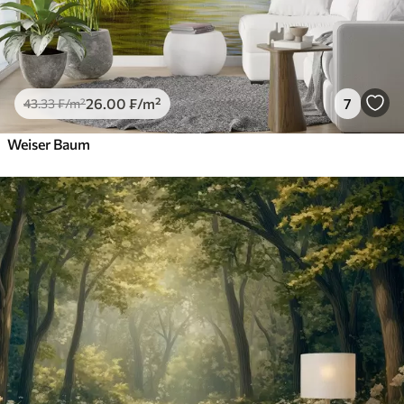
26
.00
₣
/m²
7
43
.33
₣
/m²
Weiser Baum