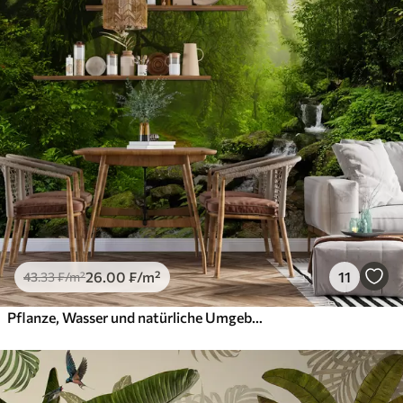
26
.00
₣
/m²
11
43
.33
₣
/m²
Pflanze, Wasser und natürliche Umgebung