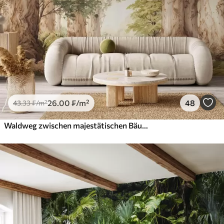
26
.00
₣
/m²
48
43
.33
₣
/m²
Waldweg zwischen majestätischen Bäumen im Aquarellstil