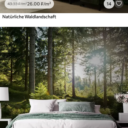
26
.00
₣
/m²
14
43
.33
₣
/m²
Natürliche Waldlandschaft