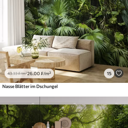
26
.00
₣
/m²
15
43
.33
₣
/m²
Nasse Blätter im Dschungel