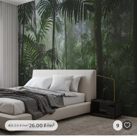
26
.00
₣
/m²
9
43
.33
₣
/m²