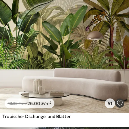
26
.00
₣
/m²
51
43
.33
₣
/m²
Tropischer Dschungel und Blätter