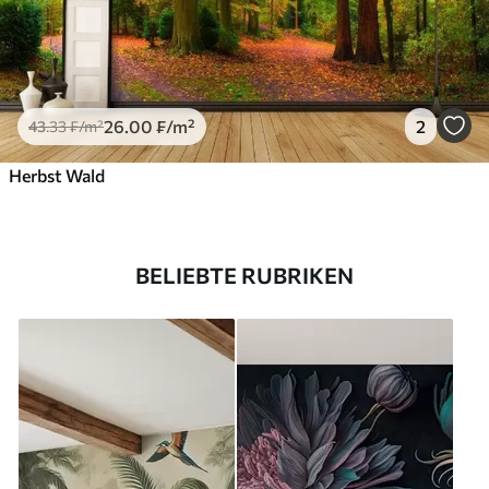
26
.00
₣
/m²
2
43
.33
₣
/m²
Herbst Wald
BELIEBTE RUBRIKEN