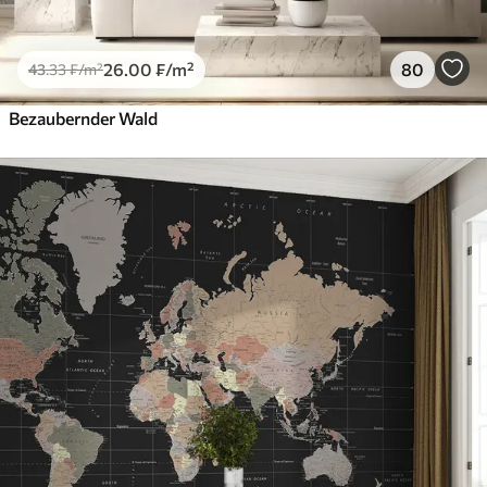
26
.00
₣
/m²
80
43
.33
₣
/m²
Bezaubernder Wald