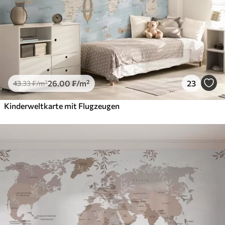
26
.00
₣
/m²
23
43
.33
₣
/m²
Kinderweltkarte mit Flugzeugen