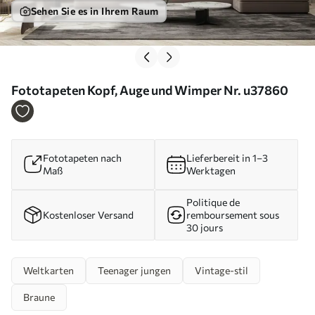
Sehen Sie es in Ihrem Raum
Fototapeten Kopf, Auge und Wimper Nr. u37860
Fototapeten nach
Lieferbereit in 1–3
Maß
Werktagen
Politique de
Kostenloser Versand
remboursement sous
30 jours
Weltkarten
Teenager jungen
Vintage-stil
Braune