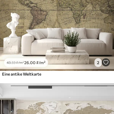
26
.00
₣
/m²
2
43
.33
₣
/m²
Eine antike Weltkarte