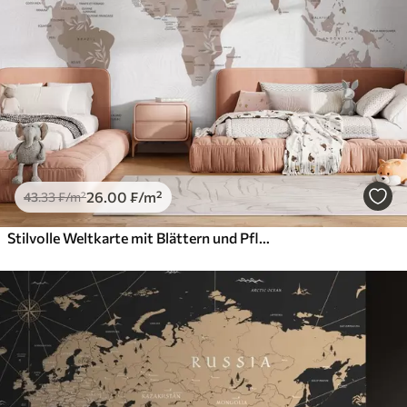
26
.00
₣
/m²
43
.33
₣
/m²
Stilvolle Weltkarte mit Blättern und Pflanzen