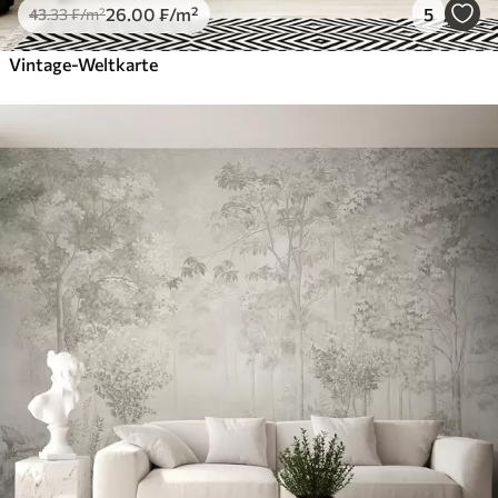
26
.00
₣
/m²
5
43
.33
₣
/m²
Vintage-Weltkarte