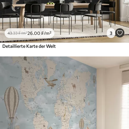
26
.00
₣
/m²
3
43
.33
₣
/m²
Detaillierte Karte der Welt