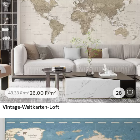
26
.00
₣
/m²
28
43
.33
₣
/m²
Vintage-Weltkarten-Loft