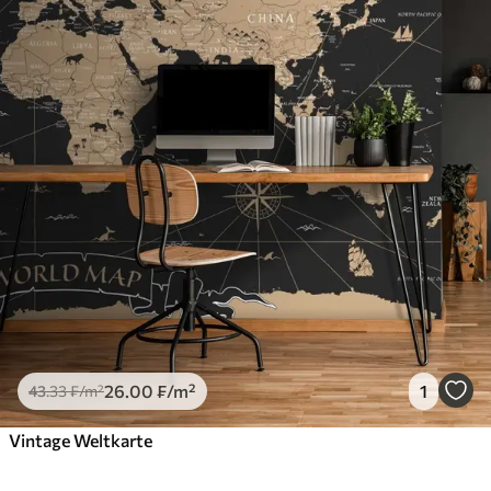
26
.00
₣
/m²
1
43
.33
₣
/m²
Vintage Weltkarte