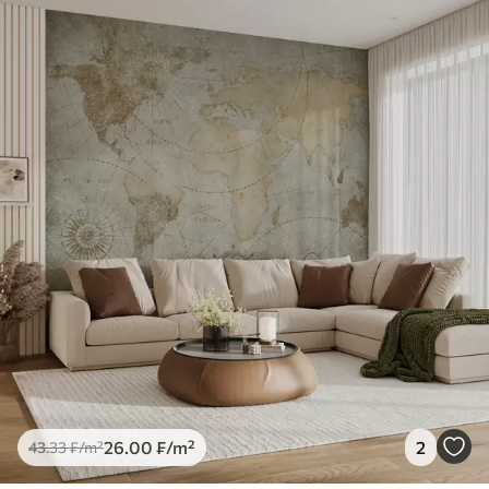
26
.00
₣
/m²
2
43
.33
₣
/m²