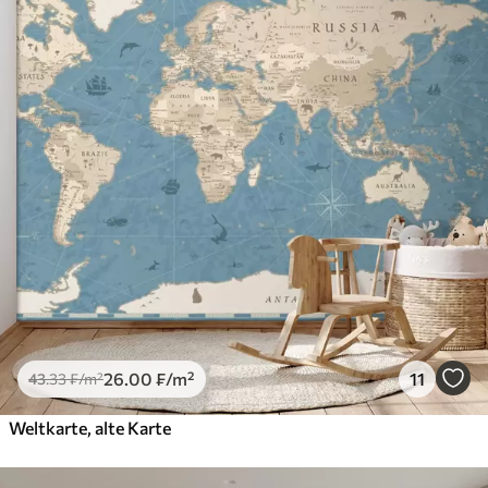
26
.00
₣
/m²
11
43
.33
₣
/m²
Weltkarte, alte Karte