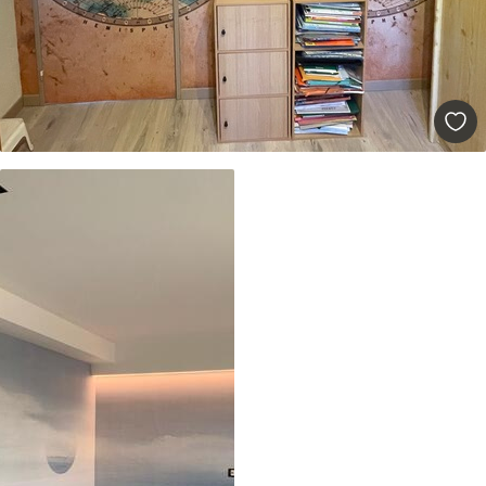
Premium
55
.00
33
.00
₣
/m²
Premium-Vinyl
63
.33
38
.00
₣
/m²
Peel and Stick
80
.00
48
.00
₣
/m²