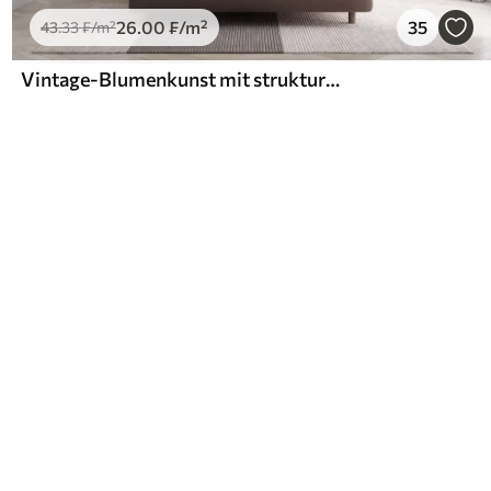
26
.00
₣
/m²
35
43
.33
₣
/m²
Vintage-Blumenkunst mit strukturierter Oberfläche, zarten Gartenblumen und Blattillustrationen im Zeichenstil, sanften Pastelltönen in Beige und Sepia