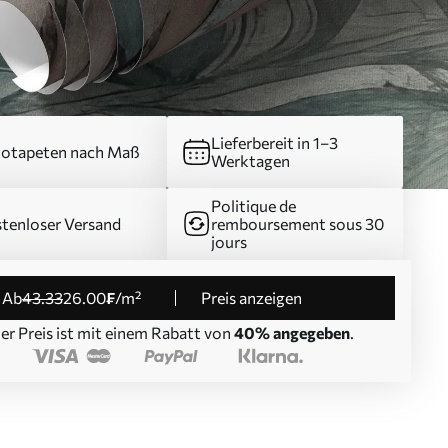
Lieferbereit in 1–3
otapeten nach Maß
Werktagen
Politique de
tenloser Versand
remboursement sous 30
jours
ab
43
.33
26
.00
₣
/m²
Preis anzeigen
er Preis ist mit einem Rabatt von
40% angegeben
.