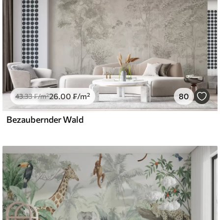
26
.00
₣
/m²
80
43
.33
₣
/m²
Bezaubernder Wald