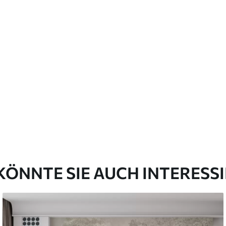
emium
00
33
.00
₣
/m²
l and Stick
00
48
.00
₣
/m²
KÖNNTE SIE AUCH INTERESS