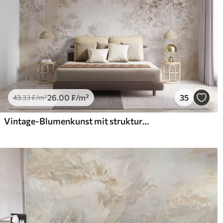
26
.00
₣
/m²
35
43
.33
₣
/m²
Vintage-Blumenkunst mit strukturierter Oberfläche, zarten Gartenblumen und Blattillustrationen im Zeichenstil, sanften Pastelltönen in Beige und Sepia