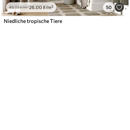
26
.00
₣
/m²
50
43
.33
₣
/m²
Niedliche tropische Tiere