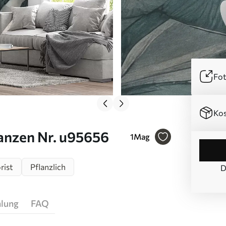
Fot
Kos
lanzen Nr. u95656
1
Mag
rist
Pflanzlich
D
hlung
FAQ