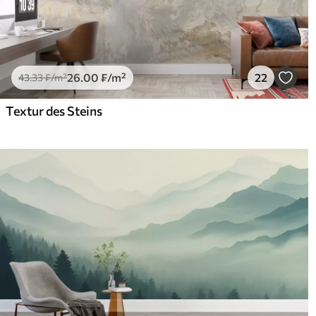
26
.00
₣
/m²
22
43
.33
₣
/m²
Textur des Steins