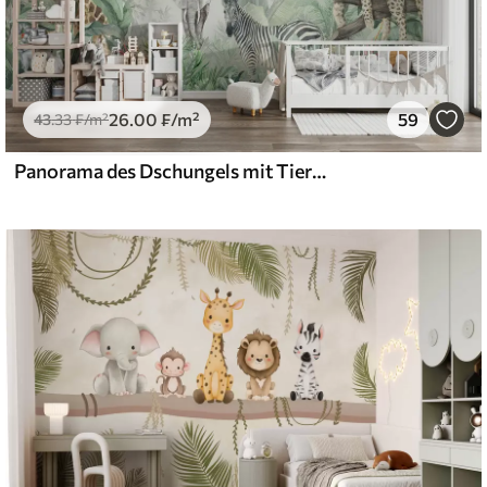
26
.00
₣
/m²
59
43
.33
₣
/m²
Panorama des Dschungels mit Tieren