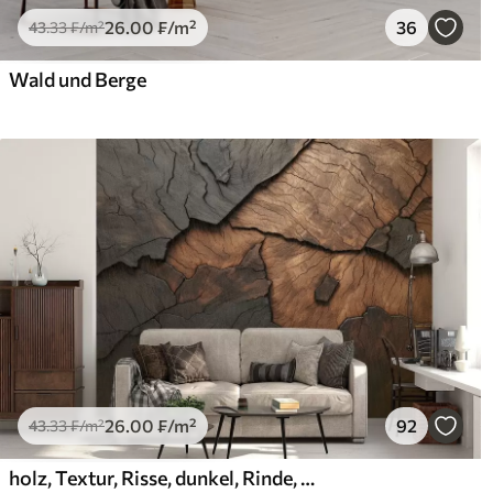
26
.00
₣
/m²
36
43
.33
₣
/m²
Wald und Berge
26
.00
₣
/m²
92
43
.33
₣
/m²
holz, Textur, Risse, dunkel, Rinde, Oberfläche