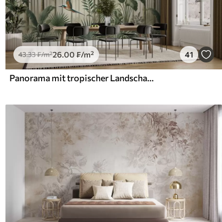
26
.00
₣
/m²
41
43
.33
₣
/m²
Panorama mit tropischer Landschaft und Vögeln