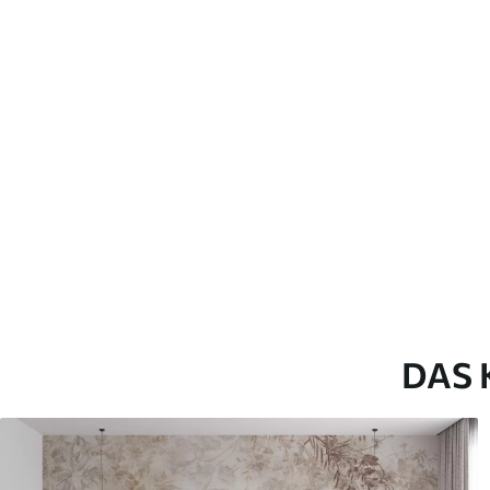
Verlegemethode
Nahtlose Anwendung
Beschreibung der Materialien
Standard
Pr
43
.33
55
.
26
.00
₣
/m²
Premium-Vinyl
Pee
63
.33
80
.
38
.00
₣
/m²
DAS 