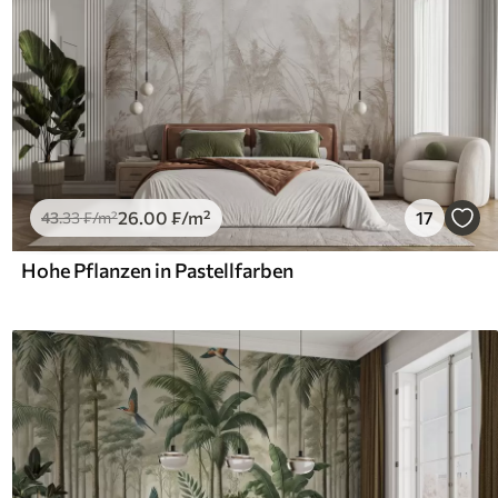
26
.00
₣
/m²
17
43
.33
₣
/m²
Hohe Pflanzen in Pastellfarben