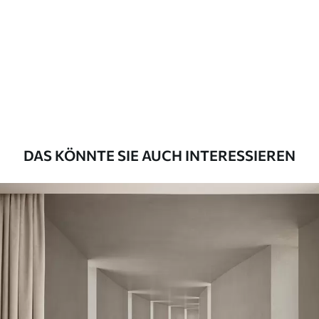
43
.33
26
.00
₣
/m²
Premium
55
.00
33
.00
₣
/m²
Premium-Vinyl
63
.33
38
.00
₣
/m²
DAS KÖNNTE SIE AUCH INTERESSIEREN
Peel and Stick
80
.00
48
.00
₣
/m²