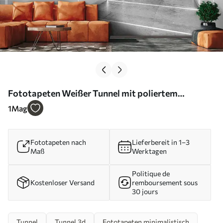
Fototapeten Weißer Tunnel mit poliertem
Betonboden Nr. u95075
1
Mag
Fototapeten nach
Lieferbereit in 1–3
Maß
Werktagen
Politique de
Kostenloser Versand
remboursement sous
30 jours
Tunnel
Tunnel 3d
Fototapeten minimalistisch