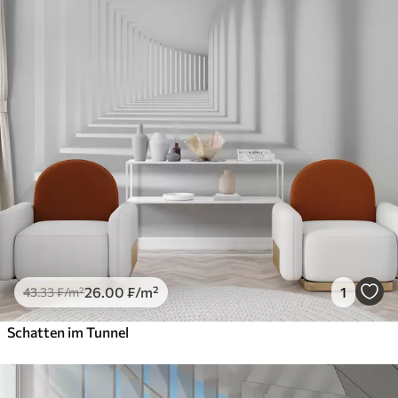
26
.00
₣
/m²
1
43
.33
₣
/m²
Schatten im Tunnel