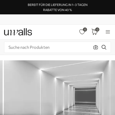
BEREIT FÜR DIE LIEFERUNG IN 1–3 TAGEN
RABATTE VON 40 %
0
0