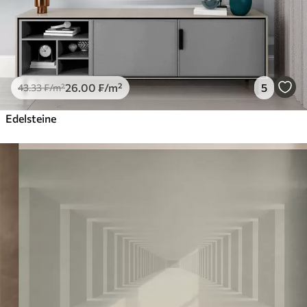
26
.00
₣
/m²
5
43
.33
₣
/m²
Edelsteine