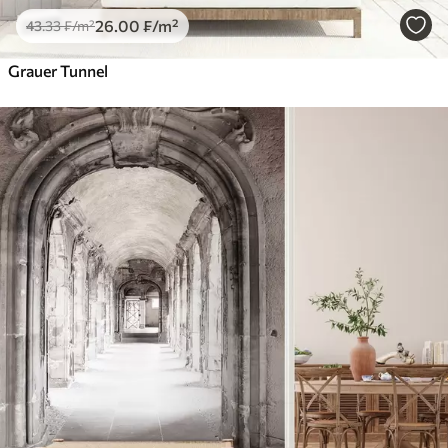
26
.00
₣
/m²
43
.33
₣
/m²
Grauer Tunnel