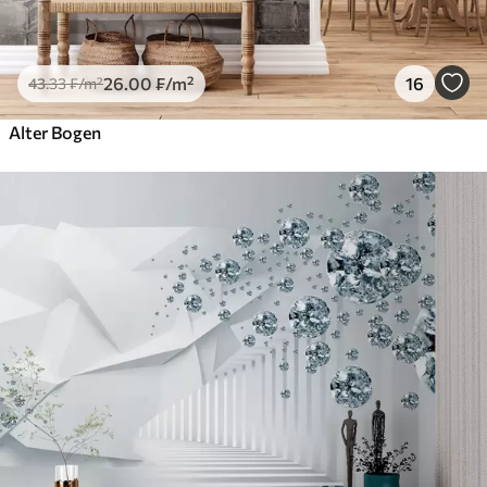
26
.00
₣
/m²
16
43
.33
₣
/m²
Alter Bogen