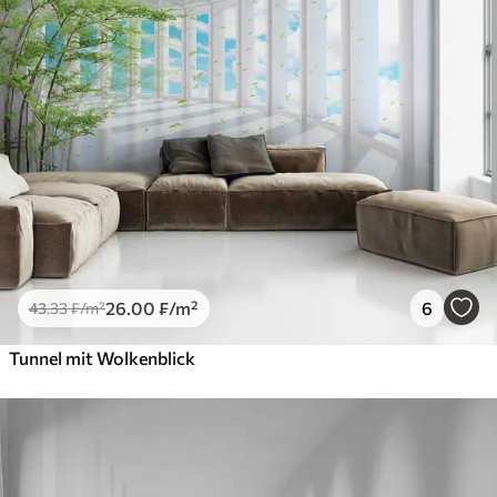
26
.00
₣
/m²
6
43
.33
₣
/m²
Tunnel mit Wolkenblick