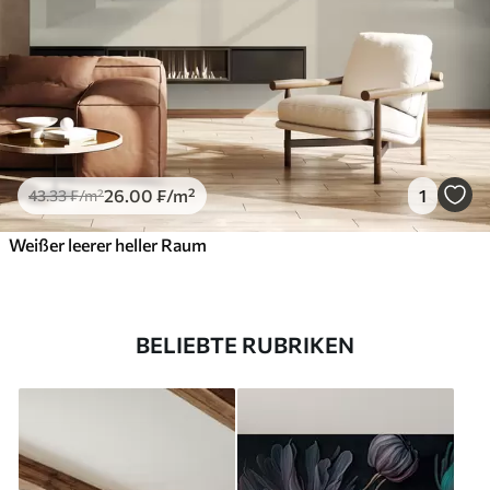
26
.00
₣
/m²
1
43
.33
₣
/m²
Weißer leerer heller Raum
BELIEBTE RUBRIKEN