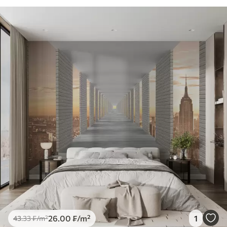
26
.00
₣
/m²
1
43
.33
₣
/m²