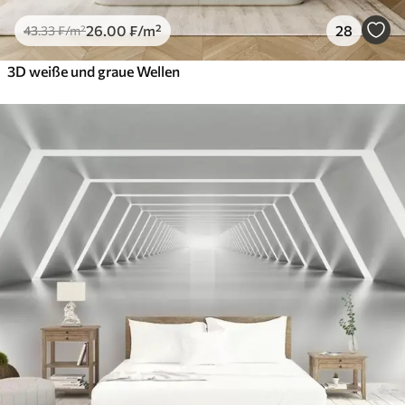
26
.00
₣
/m²
28
43
.33
₣
/m²
3D weiße und graue Wellen