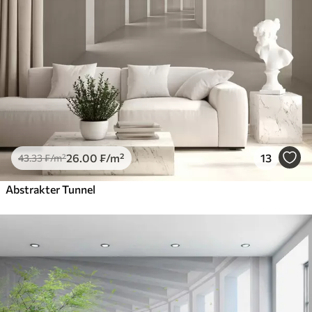
26
.00
₣
/m²
13
43
.33
₣
/m²
Abstrakter Tunnel