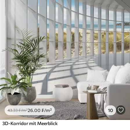
26
.00
₣
/m²
10
43
.33
₣
/m²
3D-Korridor mit Meerblick