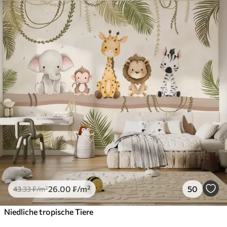
26
.00
₣
/m²
50
43
.33
₣
/m²
Niedliche tropische Tiere