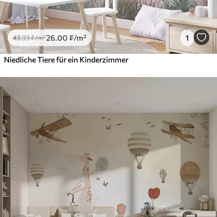
26
.00
₣
/m²
1
43
.33
₣
/m²
Niedliche Tiere für ein Kinderzimmer