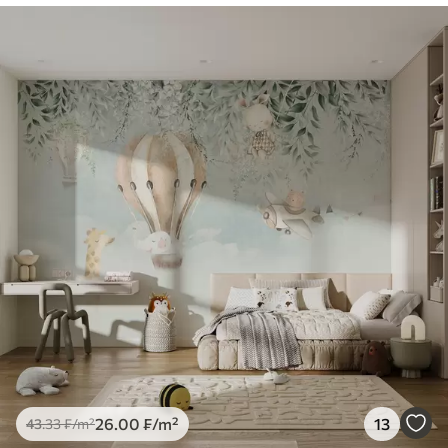
26
.00
₣
/m²
13
43
.33
₣
/m²