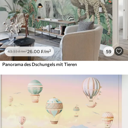
26
.00
₣
/m²
59
43
.33
₣
/m²
Panorama des Dschungels mit Tieren