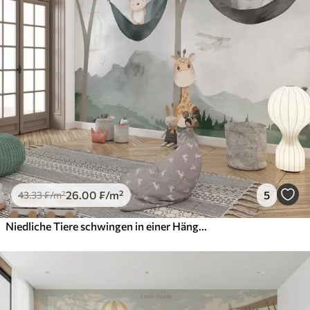
26
.00
₣
/m²
5
43
.33
₣
/m²
Niedliche Tiere schwingen in einer Hängematte im Wald