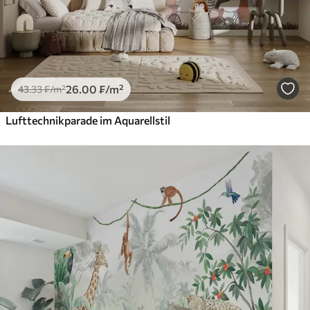
26
.00
₣
/m²
43
.33
₣
/m²
Lufttechnikparade im Aquarellstil