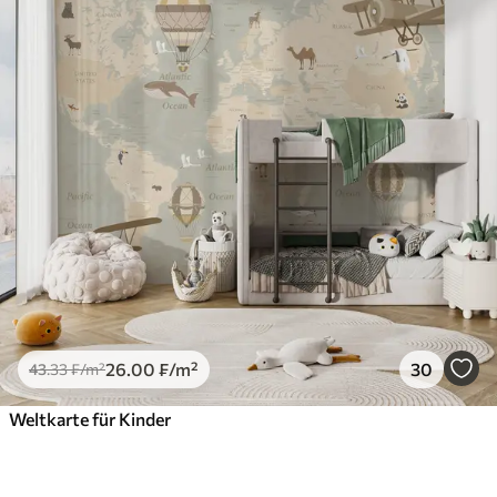
26
.00
₣
/m²
30
43
.33
₣
/m²
Weltkarte für Kinder