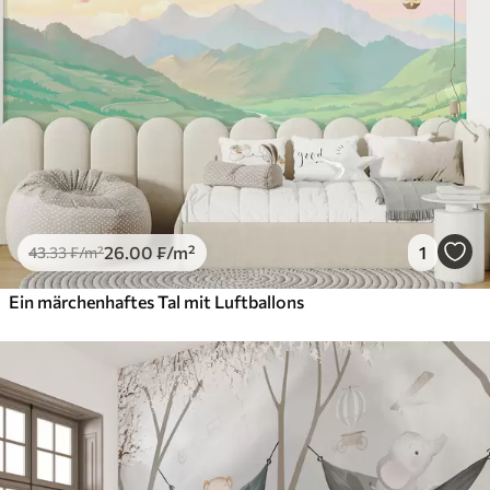
26
.00
₣
/m²
1
43
.33
₣
/m²
Ein märchenhaftes Tal mit Luftballons