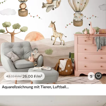
26
.00
₣
/m²
5
43
.33
₣
/m²
Aquarellzeichnung mit Tieren, Luftballons, Flugzeug und Auto