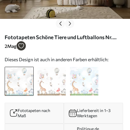
Fototapeten Schöne Tiere und Luftballons Nr.
u59757
2
Mag
Dieses Design ist auch in anderen Farben erhältlich:
Fototapeten nach
Lieferbereit in 1–3
Maß
Werktagen
Politique de