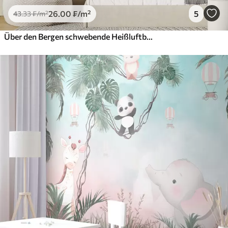
26
.00
₣
/m²
5
43
.33
₣
/m²
Über den Bergen schwebende Heißluftballons in neutralen, sanften Pastelltönen