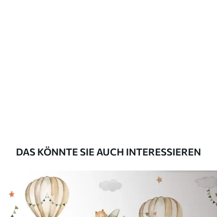
Beschreibung der Materialien
Standard
43
.33
26
.00
₣
/m²
Premium
55
.00
33
.00
₣
/m²
Premium-Vinyl
63
.33
38
.00
₣
/m²
DAS KÖNNTE SIE AUCH INTERESSIEREN
Peel and Stick
80
.00
48
.00
₣
/m²