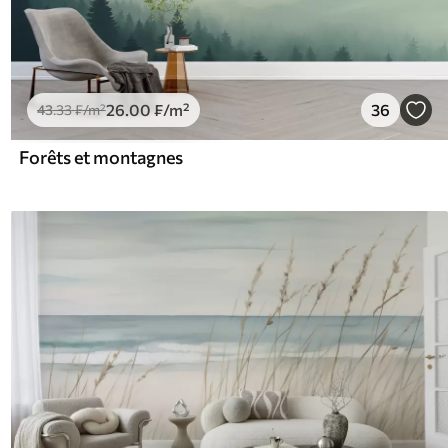
26
.00
₣
/m²
36
43
.33
₣
/m²
Forêts et montagnes