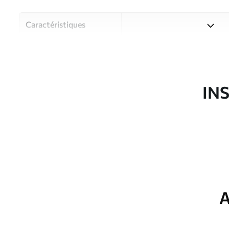
Caractéristiques
Matériau
Choisissez parmi trois maté
pièces et des budgets diffé
disponibles ci-dessous ou lo
IN
Auteur
Studio de design Uwalls
Article du produit
u98189
Production
Imprimé sur commande et liv
Options
Vernis protecteur et/ou coll
supplémentaires
A
Entretien
Nettoyage doux avec une épo
protecteur être nettoyés à l