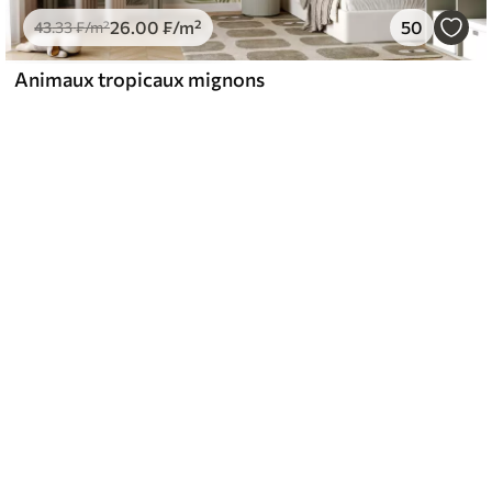
26
.00
₣
/m²
50
43
.33
₣
/m²
Animaux tropicaux mignons