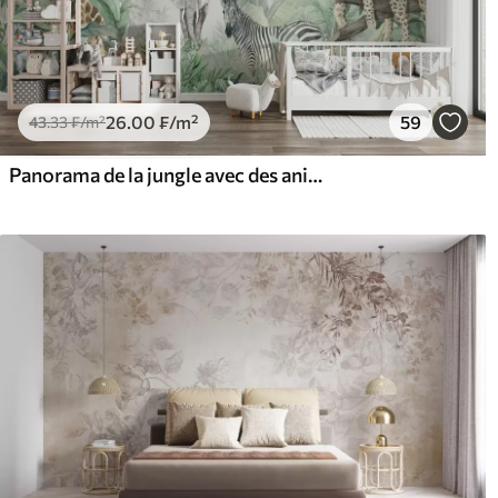
26
.00
₣
/m²
59
43
.33
₣
/m²
Panorama de la jungle avec des animaux