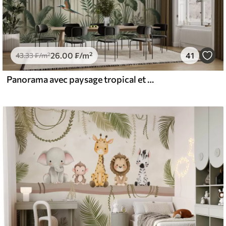
26
.00
₣
/m²
41
43
.33
₣
/m²
Panorama avec paysage tropical et oiseaux