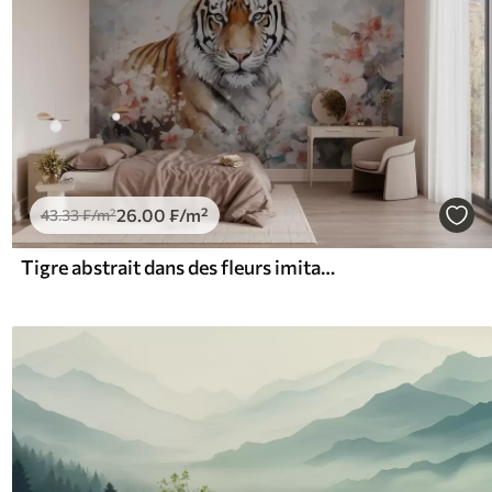
26
.00
₣
/m²
43
.33
₣
/m²
Tigre abstrait dans des fleurs imitation aquarelle