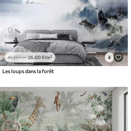
26
.00
₣
/m²
4
43
.33
₣
/m²
Les loups dans la forêt