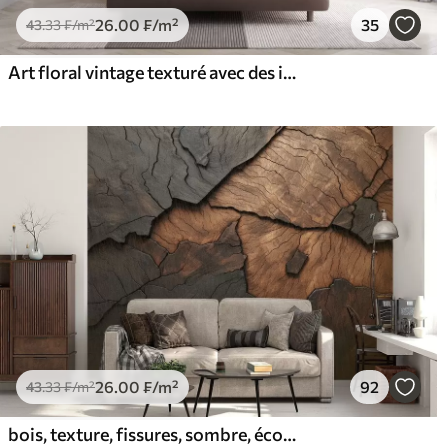
26
.00
₣
/m²
35
43
.33
₣
/m²
Art floral vintage texturé avec des illustrations délicates de fleurs et de feuilles de jardin dessinées, dans des tons pastel beige et sépia doux
26
.00
₣
/m²
92
43
.33
₣
/m²
bois, texture, fissures, sombre, écorce, surface