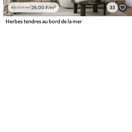
26
.00
₣
/m²
33
43
.33
₣
/m²
Herbes tendres au bord de la mer