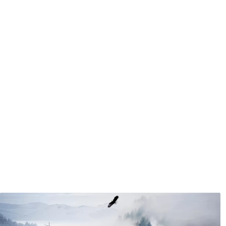
Méthode d'application
Application transparente
Description des matériaux
Standard
Pr
43
.33
55
.
26
.00
₣
/m²
Vinyle Premium
Pee
63
.33
80
.
38
.00
₣
/m²