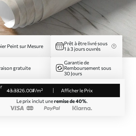
Prêt à être livré sous
ier Peint sur Mesure
1 à 3 jours ouvrés
Garantie de
raison gratuite
Remboursement sous
30 Jours
43
.33
26
.00
₣
/m²
Afficher le Prix
Le prix inclut une
remise de 40%
.