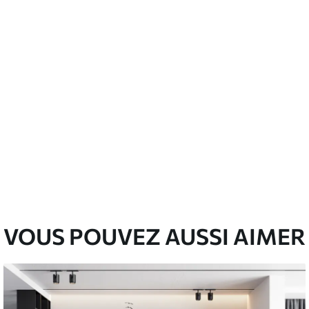
emium
00
33
.00
₣
/m²
l and Stick
00
48
.00
₣
/m²
VOUS POUVEZ AUSSI AIMER