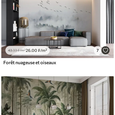
26
.00
₣
/m²
7
43
.33
₣
/m²
Forêt nuageuse et oiseaux