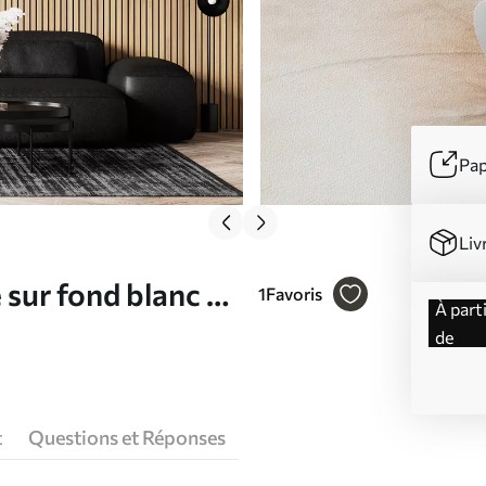
Pap
Liv
sur fond blanc Nr.
1
Favoris
à partir
de
t
Questions et Réponses