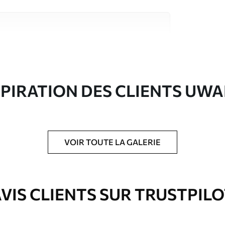
riaux de haute qualité, chacun adapté à des
rents. De plus amples informations sont
rs du processus de personnalisation.
SPIRATION DES CLIENTS UWA
VOIR TOUTE LA GALERIE
ré en rouleaux jusqu’à 50 cm de large.
e pour papier peint disponibles.
VIS CLIENTS SUR TRUSTPIL
nge. Les papiers peints avec Vernis
’eau.