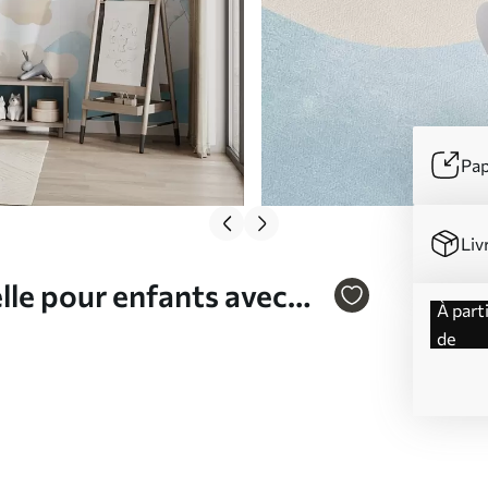
Pap
Liv
lle pour enfants avec
à partir
de