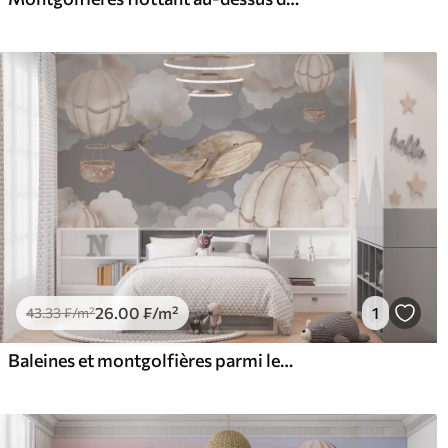
26
.00
₣
/m²
1
43
.33
₣
/m²
Baleines et montgolfières parmi les nuages cotonneux