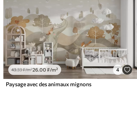
26
.00
₣
/m²
4
43
.33
₣
/m²
Paysage avec des animaux mignons