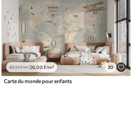
26
.00
₣
/m²
30
43
.33
₣
/m²
Carte du monde pour enfants