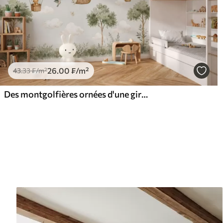
26
.00
₣
/m²
43
.33
₣
/m²
Des montgolfières ornées d'une girafe, d'un kangourou, d'un ours et d'autres animaux, au milieu des nuages et des arbres