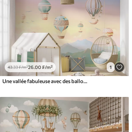
26
.00
₣
/m²
1
43
.33
₣
/m²
Une vallée fabuleuse avec des ballons