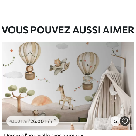
00
48
.00
₣
/m²
VOUS POUVEZ AUSSI AIMER
26
.00
₣
/m²
5
43
.33
₣
/m²
Dessin à l'aquarelle avec animaux, ballons, avion et voiture