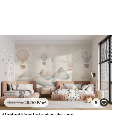
63
.33
80
.
38
.00
₣
/m²
26
.00
₣
/m²
5
43
.33
₣
/m²
Montgolfières flottant au-dessus des montagnes dans des tons neutres, doux et pastel