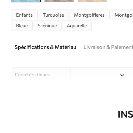
Enfants
Turquoise
Montgolfieres
Montgol
Bleue
Scénique
Aquarelle
Spécifications & Matériau
Livraison & Paiemen
Caractéristiques
Matériau
Choisissez parmi trois maté
pièces et des budgets diffé
disponibles ci-dessous ou lo
IN
Auteur
Studio de design Uwalls
Article du produit
w08765