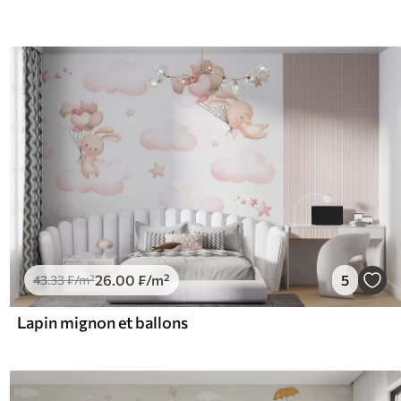
26
.00
₣
/m²
5
43
.33
₣
/m²
Lapin mignon et ballons