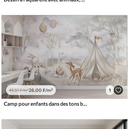
26
.00
₣
/m²
1
43
.33
₣
/m²
Camp pour enfants dans des tons beiges chauds, tente et animaux de la forêt