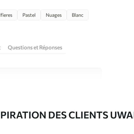
fieres
Pastel
Nuages
Blanc
t
Questions et Réponses
riaux de haute qualité, chacun adapté à des
rents. De plus amples informations sont
rs du processus de personnalisation.
SPIRATION DES CLIENTS UWA