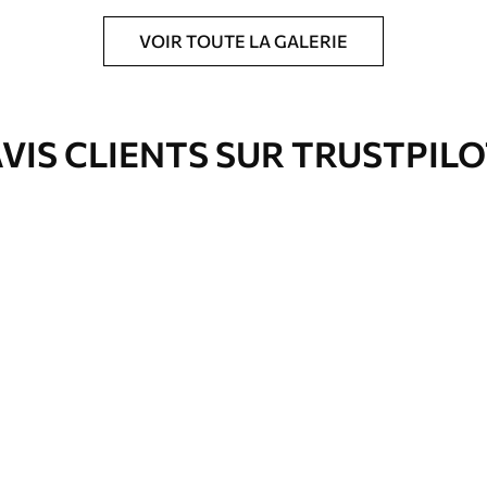
VOIR TOUTE LA GALERIE
ré en rouleaux jusqu’à 50 cm de large.
e pour papier peint disponibles.
VIS CLIENTS SUR TRUSTPIL
nge. Les papiers peints avec Vernis
’eau.
emium
00
33
.00
₣
/m²
l and Stick