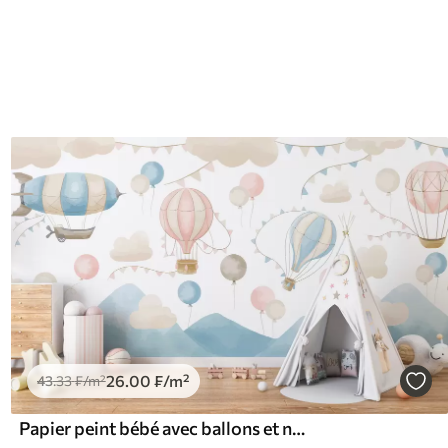
26
.00
₣
/m²
43
.33
₣
/m²
Papier peint bébé avec ballons et nuages