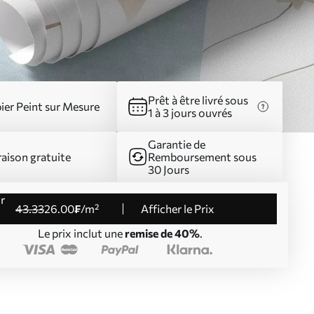
Prêt à être livré sous
ier Peint sur Mesure
1 à 3 jours ouvrés
Garantie de
raison gratuite
Remboursement sous
30 Jours
43
.33
26
.00
₣
/m²
Afficher le Prix
Le prix inclut une
remise de 40%
.